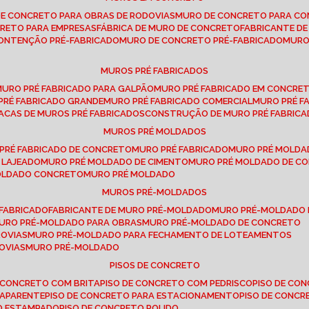
DE CONCRETO PARA OBRAS DE RODOVIAS
MURO DE CONCRETO PARA CO
CRETO PARA EMPRESAS
FÁBRICA DE MURO DE CONCRETO
FABRICANTE D
CONTENÇÃO PRÉ-FABRICADO
MURO DE CONCRETO PRÉ-FABRICADO
MUR
MUROS PRÉ FABRICADOS
MURO PRÉ FABRICADO PARA GALPÃO
MURO PRÉ FABRICADO EM CONCRE
 PRÉ FABRICADO GRANDE
MURO PRÉ FABRICADO COMERCIAL
MURO PRÉ 
LACAS DE MUROS PRÉ FABRICADOS
CONSTRUÇÃO DE MURO PRÉ FABRIC
MUROS PRÉ MOLDADOS
 PRÉ FABRICADO DE CONCRETO
MURO PRÉ FABRICADO
MURO PRÉ MOLD
 LAJEADO
MURO PRÉ MOLDADO DE CIMENTO
MURO PRÉ MOLDADO DE 
MOLDADO CONCRETO
MURO PRÉ MOLDADO
MUROS PRÉ-MOLDADOS
-FABRICADO
FABRICANTE DE MURO PRÉ-MOLDADO
MURO PRÉ-MOLDADO
MURO PRÉ-MOLDADO PARA OBRAS
MURO PRÉ-MOLDADO DE CONCRETO
ROVIAS
MURO PRÉ-MOLDADO PARA FECHAMENTO DE LOTEAMENTOS
OVIAS
MURO PRÉ-MOLDADO
PISOS DE CONCRETO
DE CONCRETO COM BRITA
PISO DE CONCRETO COM PEDRISCO
PISO DE C
 APARENTE
PISO DE CONCRETO PARA ESTACIONAMENTO
PISO DE CONC
TO ESTAMPADO
PISO DE CONCRETO POLIDO