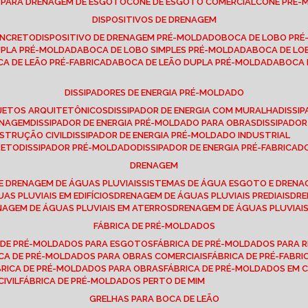
E PARA DRENAGEM DE ESGOTO
CONE DE ESGOTO COMERCIAL
CONE PRÉ
DISPOSITIVOS DE DRENAGEM
ONCRETO
DISPOSITIVO DE DRENAGEM PRÉ-MOLDADO
BOCA DE LOBO PR
UPLA PRÉ-MOLDADA
BOCA DE LOBO SIMPLES PRÉ-MOLDADA
BOCA DE L
OCA DE LEÃO PRÉ-FABRICADA
BOCA DE LEÃO DUPLA PRÉ-MOLDADA
BOCA
DISSIPADORES DE ENERGIA PRÉ-MOLDADO
ROJETOS ARQUITETÔNICOS
DISSIPADOR DE ENERGIA COM MURALHA
DISS
ENAGEM
DISSIPADOR DE ENERGIA PRÉ-MOLDADO PARA OBRAS
DISSIPAD
NSTRUÇÃO CIVIL
DISSIPADOR DE ENERGIA PRÉ-MOLDADO INDUSTRIAL
RETO
DISSIPADOR PRÉ-MOLDADO
DISSIPADOR DE ENERGIA PRÉ-FABRICAD
DRENAGEM
E DRENAGEM DE ÁGUAS PLUVIAIS
SISTEMAS DE ÁGUA ESGOTO E DREN
AS PLUVIAIS EM EDIFÍCIOS
DRENAGEM DE ÁGUAS PLUVIAIS PREDIAIS
DR
ENAGEM DE ÁGUAS PLUVIAIS EM ATERROS
DRENAGEM DE ÁGUAS PLUVIAI
FÁBRICA DE PRÉ-MOLDADOS
A DE PRÉ-MOLDADOS PARA ESGOTOS
FÁBRICA DE PRÉ-MOLDADOS PARA R
ICA DE PRÉ-MOLDADOS PARA OBRAS COMERCIAIS
FÁBRICA DE PRÉ-FABR
BRICA DE PRÉ-MOLDADOS PARA OBRAS
FÁBRICA DE PRÉ-MOLDADOS EM
IVIL
FÁBRICA DE PRÉ-MOLDADOS PERTO DE MIM
GRELHAS PARA BOCA DE LEÃO