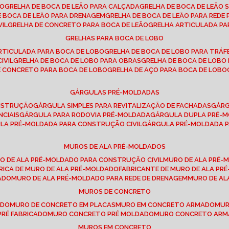
SO
GRELHA DE BOCA DE LEÃO PARA CALÇADA
GRELHA DE BOCA DE LEÃO 
DE BOCA DE LEÃO PARA DRENAGEM
GRELHA DE BOCA DE LEÃO PARA REDE 
VIL
GRELHA DE CONCRETO PARA BOCA DE LEÃO
GRELHA ARTICULADA PA
GRELHAS PARA BOCA DE LOBO
ARTICULADA PARA BOCA DE LOBO
GRELHA DE BOCA DE LOBO PARA TRÁ
IVIL
GRELHA DE BOCA DE LOBO PARA OBRAS
GRELHA DE BOCA DE LOB
DE CONCRETO PARA BOCA DE LOBO
GRELHA DE AÇO PARA BOCA DE LOBO
GÁRGULAS PRÉ-MOLDADAS
ONSTRUÇÃO
GÁRGULA SIMPLES PARA REVITALIZAÇÃO DE FACHADAS
GÁR
NCIAIS
GÁRGULA PARA RODOVIA PRÉ-MOLDADA
GÁRGULA DUPLA PRÉ-
ULA PRÉ-MOLDADA PARA CONSTRUÇÃO CIVIL
GÁRGULA PRÉ-MOLDADA 
MUROS DE ALA PRÉ-MOLDADOS
RO DE ALA PRÉ-MOLDADO PARA CONSTRUÇÃO CIVIL
MURO DE ALA PRÉ
BRICA DE MURO DE ALA PRÉ-MOLDADO
FABRICANTE DE MURO DE ALA P
ADO
MURO DE ALA PRÉ-MOLDADO PARA REDE DE DRENAGEM
MURO DE A
MUROS DE CONCRETO
ADO
MURO DE CONCRETO EM PLACAS
MURO EM CONCRETO ARMADO
MU
PRÉ FABRICADO
MURO CONCRETO PRÉ MOLDADO
MURO CONCRETO AR
MUROS EM CONCRETO