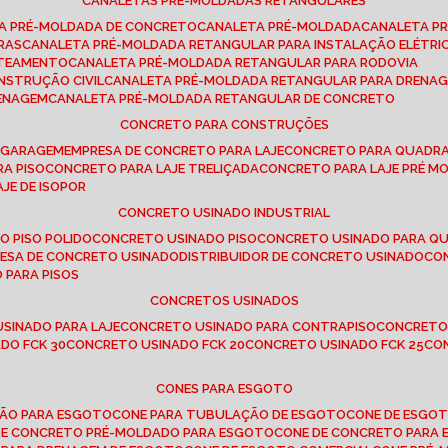
CANALETAS PRÉ-MOLDADAS RETANGULARES
TA PRÉ-MOLDADA DE CONCRETO
CANALETA PRÉ-MOLDADA
CANALETA P
RAS
CANALETA PRÉ-MOLDADA RETANGULAR PARA INSTALAÇÃO ELÉTRI
OTEAMENTO
CANALETA PRÉ-MOLDADA RETANGULAR PARA RODOVIA
NSTRUÇÃO CIVIL
CANALETA PRÉ-MOLDADA RETANGULAR PARA DRENA
RENAGEM
CANALETA PRÉ-MOLDADA RETANGULAR DE CONCRETO
CONCRETO PARA CONSTRUÇÕES
E GARAGEM
EMPRESA DE CONCRETO PARA LAJE
CONCRETO PARA QUADRA
RA PISO
CONCRETO PARA LAJE TRELIÇADA
CONCRETO PARA LAJE PRÉ M
AJE DE ISOPOR
CONCRETO USINADO INDUSTRIAL
O PISO POLIDO
CONCRETO USINADO PISO
CONCRETO USINADO PARA Q
RESA DE CONCRETO USINADO
DISTRIBUIDOR DE CONCRETO USINADO
C
 PARA PISOS
CONCRETOS USINADOS
USINADO PARA LAJE
CONCRETO USINADO PARA CONTRAPISO
CONCRETO
DO FCK 30
CONCRETO USINADO FCK 20
CONCRETO USINADO FCK 25
C
CONES PARA ESGOTO
ÇÃO PARA ESGOTO
CONE PARA TUBULAÇÃO DE ESGOTO
CONE DE ESGO
 DE CONCRETO PRÉ-MOLDADO PARA ESGOTO
CONE DE CONCRETO PARA