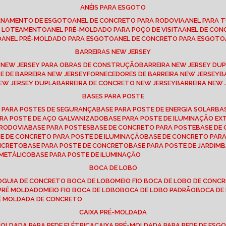
ANÉIS PARA ESGOTO
CANAMENTO DE ESGOTO
ANEL DE CONCRETO PARA RODOVIA
ANEL PARA
TO LOTEAMENTO
ANEL PRÉ-MOLDADO PARA POÇO DE VISITA
ANEL DE CO
O
ANEL PRÉ-MOLDADO PARA ESGOTO
ANEL DE CONCRETO PARA ESGOTO
BARREIRAS NEW JERSEY
A NEW JERSEY PARA OBRAS DE CONSTRUÇÃO
BARREIRA NEW JERSEY D
TE DE BARREIRA NEW JERSEY
FORNECEDORES DE BARREIRA NEW JERSEY
NEW JERSEY DUPLA
BARREIRA DE CONCRETO NEW JERSEY
BARREIRA NEW
BASES PARA POSTE
O PARA POSTES DE SEGURANÇA
BASE PARA POSTE DE ENERGIA SOLAR
B
PARA POSTE DE AÇO GALVANIZADO
BASE PARA POSTE DE ILUMINAÇÃO E
 RODOVIA
BASE PARA POSTES
BASE DE CONCRETO PARA POSTE
BASE D
SE DE CONCRETO PARA POSTE DE ILUMINAÇÃO
BASE DE CONCRETO PAR
ONCRETO
BASE PARA POSTE DE CONCRETO
BASE PARA POSTE DE JARDIM
 METÁLICO
BASE PARA POSTE DE ILUMINAÇÃO
BOCA DE LOBO
O
GUIA DE CONCRETO BOCA DE LOBO
MEIO FIO BOCA DE LOBO DE CONC
O PRÉ MOLDADO
MEIO FIO BOCA DE LOBO
BOCA DE LOBO PADRÃO
BOCA D
RÉ MOLDADA DE CONCRETO
CAIXA PRÉ-MOLDADA
-MOLDADA PARA REDE ELÉTRICA
CAIXA PRÉ-MOLDADA PARA REDE DE ESG