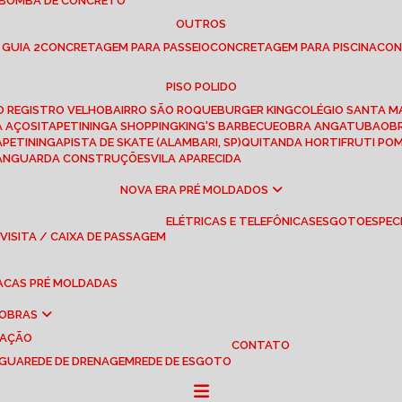
 BOMBA DE CONCRETO
OUTROS
 GUIA 2
CONCRETAGEM PARA PASSEIO
CONCRETAGEM PARA PISCINA
CO
PISO POLIDO
RO REGISTRO VELHO
BAIRRO SÃO ROQUE
BURGER KING
COLÉGIO SANTA M
A AÇOS
ITAPETININGA SHOPPING
KING'S BARBECUE
OBRA ANGATUBA
O
TAPETININGA
PISTA DE SKATE (ALAMBARI, SP)
QUITANDA HORTIFRUTI PO
VANGUARDA CONSTRUÇÕES
VILA APARECIDA
NOVA ERA PRÉ MOLDADOS
ELÉTRICAS E TELEFÔNICAS
ESGOTO
ESPEC
 VISITA / CAIXA DE PASSAGEM
LACAS PRÉ MOLDADAS
 OBRAS
UAÇÃO
CONTATO
ÁGUA
REDE DE DRENAGEM
REDE DE ESGOTO