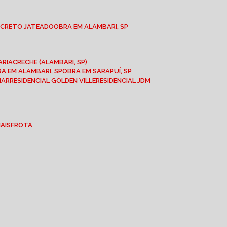
NCRETO JATEADO
OBRA EM ALAMBARI, SP
ARIA
CRECHE (ALAMBARI, SP)
BRA EM ALAMBARI, SP
OBRA EM SARAPUÍ, SP
MAR
RESIDENCIAL GOLDEN VILLE
RESIDENCIAL JDM
IAIS
FROTA