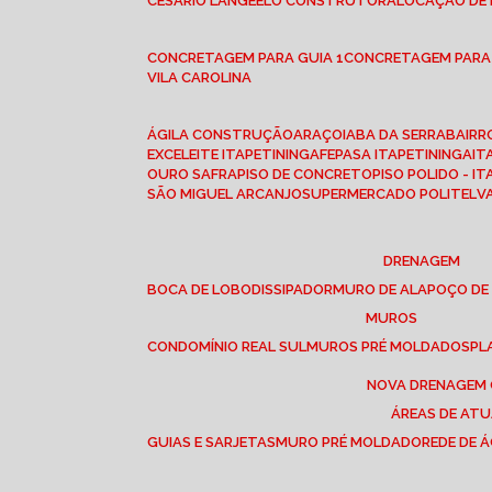
CESÁRIO LANGE
ELO CONSTRUTORA
LOCAÇÃO DE
CONCRETAGEM PARA GUIA 1
CONCRETAGEM PARA
VILA CAROLINA
ÁGILA CONSTRUÇÃO
ARAÇOIABA DA SERRA
BAIR
EXCELEITE ITAPETININGA
FEPASA ITAPETININGA
IT
OURO SAFRA
PISO DE CONCRETO
PISO POLIDO - I
SÃO MIGUEL ARCANJO
SUPERMERCADO POLITEL
DRENAGEM
BOCA DE LOBO
DISSIPADOR
MURO DE ALA
POÇO DE
MUROS
CONDOMÍNIO REAL SUL
MUROS PRÉ MOLDADOS
P
NOVA DRENAGEM
ÁREAS DE AT
GUIAS E SARJETAS
MURO PRÉ MOLDADO
REDE DE 