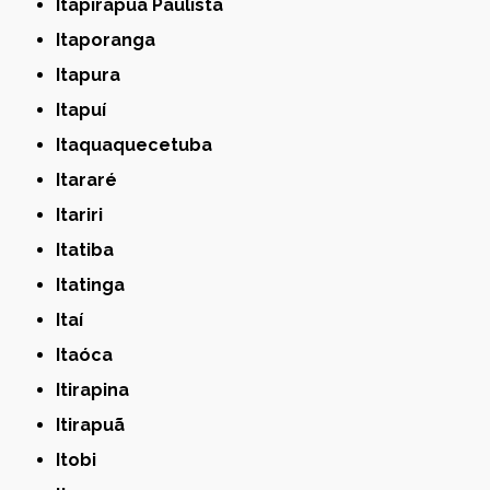
Itapirapuã Paulista
Itaporanga
Itapura
Itapuí
Itaquaquecetuba
Itararé
Itariri
Itatiba
Itatinga
Itaí
Itaóca
Itirapina
Itirapuã
Itobi