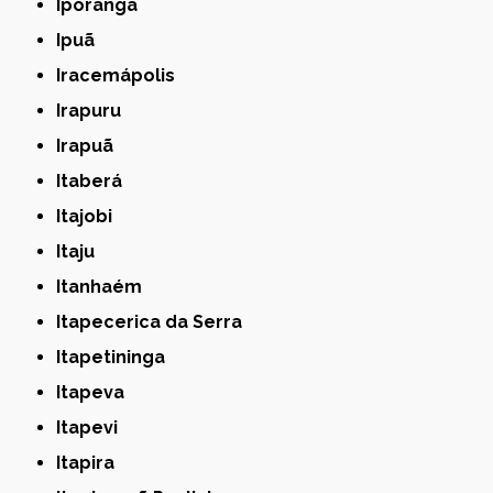
Iporanga
Ipuã
Iracemápolis
Irapuru
Irapuã
Itaberá
Itajobi
Itaju
Itanhaém
Itapecerica da Serra
Itapetininga
Itapeva
Itapevi
Itapira