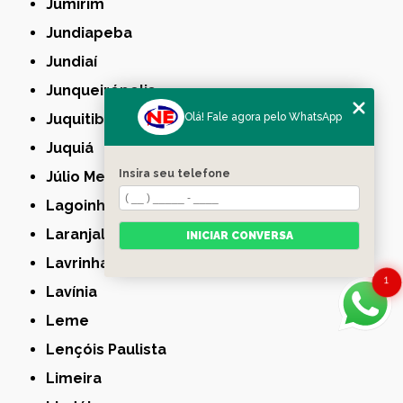
Jumirim
Jundiapeba
Jundiaí
Junqueirópolis
Juquitiba
Olá! Fale agora pelo WhatsApp
Juquiá
Insira seu telefone
Júlio Mesquita
Lagoinha
Laranjal Paulista
INICIAR CONVERSA
Lavrinhas
1
Lavínia
Leme
Lençóis Paulista
Limeira