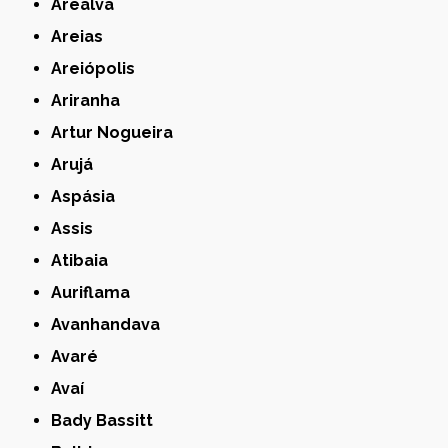
Arealva
Areias
Areiópolis
Ariranha
Artur Nogueira
Arujá
Aspásia
Assis
Atibaia
Auriflama
Avanhandava
Avaré
Avaí
Bady Bassitt