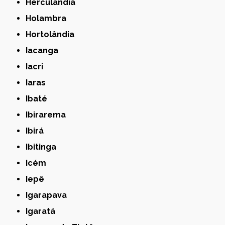
Herculândia
Holambra
Hortolândia
Iacanga
Iacri
Iaras
Ibaté
Ibirarema
Ibirá
Ibitinga
Icém
Iepê
Igarapava
Igaratá