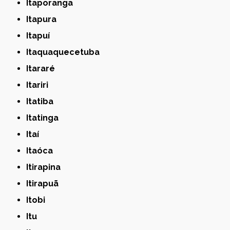
Itaporanga
Itapura
Itapuí
Itaquaquecetuba
Itararé
Itariri
Itatiba
Itatinga
Itaí
Itaóca
Itirapina
Itirapuã
Itobi
Itu