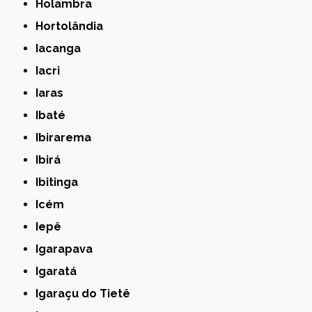
Holambra
Hortolândia
Iacanga
Iacri
Iaras
Ibaté
Ibirarema
Ibirá
Ibitinga
Icém
Iepê
Igarapava
Igaratá
Igaraçu do Tietê