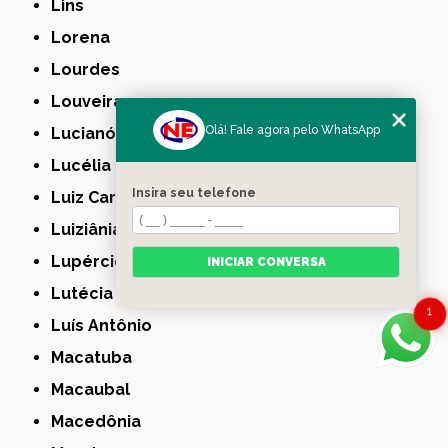
Lins
Lorena
Lourdes
Louveira
Olá! Fale agora pelo WhatsApp
Lucianópolis
Lucélia
Insira seu telefone
Luiz Carlos
Luiziânia
Lupércio
INICIAR CONVERSA
Lutécia
1
Luís Antônio
Macatuba
Macaubal
Macedônia