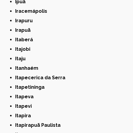
Ipuã
Iracemápolis
Irapuru
Irapuã
Itaberá
Itajobi
Itaju
Itanhaém
Itapecerica da Serra
Itapetininga
Itapeva
Itapevi
Itapira
Itapirapuã Paulista