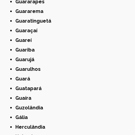
Guararapes
Guararema
Guaratinguetá
Guaraçaí
Guareí
Guariba
Guarujá
Guarulhos
Guará
Guatapará
Guaíra
Guzolândia
Gália
Herculândia