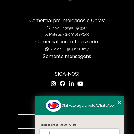
Comercial pre-moldados e Obras:
Fabio - (15) 98809-3312
Mateus - (15) 99624-7490
Comercial concreto usinado:
Suelen - (15) 99623-1617
Somente mensagens
SIGA-NOS!
MENU
Olá! Fale agora pelo WhatsApp
Home
O Grupo
Insira seu telefone
Nova Era Concreto
Nova Era Pré Moldados