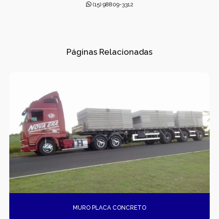
CONCRETO USINADO INDUSTRIAL
(15) 98809-3312
CONCRETOS USINADOS
CONES PARA ESGOTO
Páginas Relacionadas
DISPOSITIVOS DE DRENAGEM
DISSIPADORES DE ENERGIA PRÉ-MOLDADO
DRENAGEM
FÁBRICA DE PRÉ-MOLDADOS
GÁRGULAS PRÉ-MOLDADAS
GRELHAS PARA BOCA DE LEÃO
GRELHAS PARA BOCA DE LOBO
MURO PLACA CONCRETO
MUROS DE ALA PRÉ-MOLDADOS