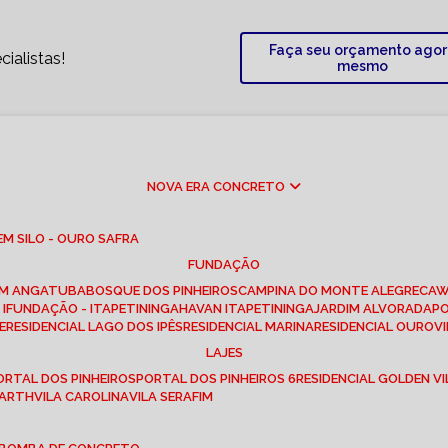
Faça seu orçamento ago
ialistas!
mesmo
NOVA ERA CONCRETO
M SILO - OURO SAFRA
FUNDAÇÃO
EM ANGATUBA
BOSQUE DOS PINHEIROS
CAMPINA DO MONTE ALEGRE
CA
I
FUNDAÇÃO - ITAPETININGA
HAVAN ITAPETININGA
JARDIM ALVORADA
P
E
RESIDENCIAL LAGO DOS IPÊS
RESIDENCIAL MARINA
RESIDENCIAL OUROVI
LAJES
PORTAL DOS PINHEIROS
PORTAL DOS PINHEIROS 6
RESIDENCIAL GOLDEN VI
 BARTH
VILA CAROLINA
VILA SERAFIM