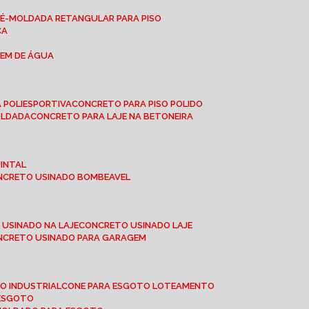
RÉ-MOLDADA RETANGULAR PARA PISO
CA
GEM DE ÁGUA
 POLIESPORTIVA
CONCRETO PARA PISO POLIDO
OLDADA
CONCRETO PARA LAJE NA BETONEIRA
UINTAL
ONCRETO USINADO BOMBEAVEL
 USINADO NA LAJE
CONCRETO USINADO LAJE
ONCRETO USINADO PARA GARAGEM
TO INDUSTRIAL
CONE PARA ESGOTO LOTEAMENTO
 ESGOTO