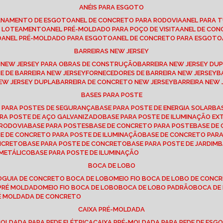
ANÉIS PARA ESGOTO
CANAMENTO DE ESGOTO
ANEL DE CONCRETO PARA RODOVIA
ANEL PARA
TO LOTEAMENTO
ANEL PRÉ-MOLDADO PARA POÇO DE VISITA
ANEL DE CO
O
ANEL PRÉ-MOLDADO PARA ESGOTO
ANEL DE CONCRETO PARA ESGOTO
BARREIRAS NEW JERSEY
A NEW JERSEY PARA OBRAS DE CONSTRUÇÃO
BARREIRA NEW JERSEY D
TE DE BARREIRA NEW JERSEY
FORNECEDORES DE BARREIRA NEW JERSEY
NEW JERSEY DUPLA
BARREIRA DE CONCRETO NEW JERSEY
BARREIRA NEW
BASES PARA POSTE
O PARA POSTES DE SEGURANÇA
BASE PARA POSTE DE ENERGIA SOLAR
B
PARA POSTE DE AÇO GALVANIZADO
BASE PARA POSTE DE ILUMINAÇÃO E
 RODOVIA
BASE PARA POSTES
BASE DE CONCRETO PARA POSTE
BASE D
SE DE CONCRETO PARA POSTE DE ILUMINAÇÃO
BASE DE CONCRETO PAR
ONCRETO
BASE PARA POSTE DE CONCRETO
BASE PARA POSTE DE JARDIM
 METÁLICO
BASE PARA POSTE DE ILUMINAÇÃO
BOCA DE LOBO
O
GUIA DE CONCRETO BOCA DE LOBO
MEIO FIO BOCA DE LOBO DE CONC
O PRÉ MOLDADO
MEIO FIO BOCA DE LOBO
BOCA DE LOBO PADRÃO
BOCA D
RÉ MOLDADA DE CONCRETO
CAIXA PRÉ-MOLDADA
-MOLDADA PARA REDE ELÉTRICA
CAIXA PRÉ-MOLDADA PARA REDE DE ESG