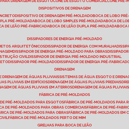
E PARA DRENAGEM DE ESGOTO
CONE DE ESGOTO COMERCIAL
CONE PRÉ
DISPOSITIVOS DE DRENAGEM
ONCRETO
DISPOSITIVO DE DRENAGEM PRÉ-MOLDADO
BOCA DE LOBO PR
UPLA PRÉ-MOLDADA
BOCA DE LOBO SIMPLES PRÉ-MOLDADA
BOCA DE L
OCA DE LEÃO PRÉ-FABRICADA
BOCA DE LEÃO DUPLA PRÉ-MOLDADA
BOCA
DISSIPADORES DE ENERGIA PRÉ-MOLDADO
ROJETOS ARQUITETÔNICOS
DISSIPADOR DE ENERGIA COM MURALHA
DISS
ENAGEM
DISSIPADOR DE ENERGIA PRÉ-MOLDADO PARA OBRAS
DISSIPAD
NSTRUÇÃO CIVIL
DISSIPADOR DE ENERGIA PRÉ-MOLDADO INDUSTRIAL
RETO
DISSIPADOR PRÉ-MOLDADO
DISSIPADOR DE ENERGIA PRÉ-FABRICAD
DRENAGEM
E DRENAGEM DE ÁGUAS PLUVIAIS
SISTEMAS DE ÁGUA ESGOTO E DREN
AS PLUVIAIS EM EDIFÍCIOS
DRENAGEM DE ÁGUAS PLUVIAIS PREDIAIS
DR
ENAGEM DE ÁGUAS PLUVIAIS EM ATERROS
DRENAGEM DE ÁGUAS PLUVIAI
FÁBRICA DE PRÉ-MOLDADOS
A DE PRÉ-MOLDADOS PARA ESGOTOS
FÁBRICA DE PRÉ-MOLDADOS PARA R
ICA DE PRÉ-MOLDADOS PARA OBRAS COMERCIAIS
FÁBRICA DE PRÉ-FABR
BRICA DE PRÉ-MOLDADOS PARA OBRAS
FÁBRICA DE PRÉ-MOLDADOS EM
IVIL
FÁBRICA DE PRÉ-MOLDADOS PERTO DE MIM
GRELHAS PARA BOCA DE LEÃO