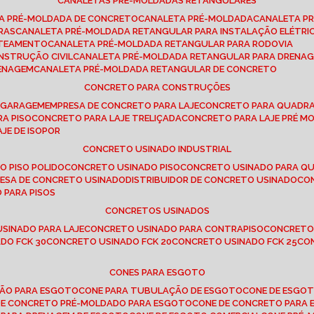
CANALETAS PRÉ-MOLDADAS RETANGULARES
TA PRÉ-MOLDADA DE CONCRETO
CANALETA PRÉ-MOLDADA
CANALETA P
RAS
CANALETA PRÉ-MOLDADA RETANGULAR PARA INSTALAÇÃO ELÉTRI
OTEAMENTO
CANALETA PRÉ-MOLDADA RETANGULAR PARA RODOVIA
NSTRUÇÃO CIVIL
CANALETA PRÉ-MOLDADA RETANGULAR PARA DRENA
RENAGEM
CANALETA PRÉ-MOLDADA RETANGULAR DE CONCRETO
CONCRETO PARA CONSTRUÇÕES
E GARAGEM
EMPRESA DE CONCRETO PARA LAJE
CONCRETO PARA QUADRA
RA PISO
CONCRETO PARA LAJE TRELIÇADA
CONCRETO PARA LAJE PRÉ M
AJE DE ISOPOR
CONCRETO USINADO INDUSTRIAL
O PISO POLIDO
CONCRETO USINADO PISO
CONCRETO USINADO PARA Q
RESA DE CONCRETO USINADO
DISTRIBUIDOR DE CONCRETO USINADO
C
 PARA PISOS
CONCRETOS USINADOS
USINADO PARA LAJE
CONCRETO USINADO PARA CONTRAPISO
CONCRETO
DO FCK 30
CONCRETO USINADO FCK 20
CONCRETO USINADO FCK 25
C
CONES PARA ESGOTO
ÇÃO PARA ESGOTO
CONE PARA TUBULAÇÃO DE ESGOTO
CONE DE ESGO
 DE CONCRETO PRÉ-MOLDADO PARA ESGOTO
CONE DE CONCRETO PARA