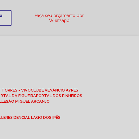
ra
Faça seu orçamento por
Whatsapp
W TORRES - VIVO
CLUBE VENÂNCIO AYRES
ORTAL DA FIGUEIRA
PORTAL DOS PINHEIROS
LLE
SÃO MIGUEL ARCANJO
LLE
RESIDENCIAL LAGO DOS IPÊS