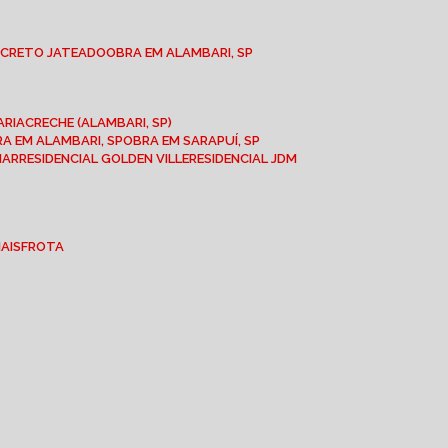
NCRETO JATEADO
OBRA EM ALAMBARI, SP
ARIA
CRECHE (ALAMBARI, SP)
BRA EM ALAMBARI, SP
OBRA EM SARAPUÍ, SP
MAR
RESIDENCIAL GOLDEN VILLE
RESIDENCIAL JDM
IAIS
FROTA