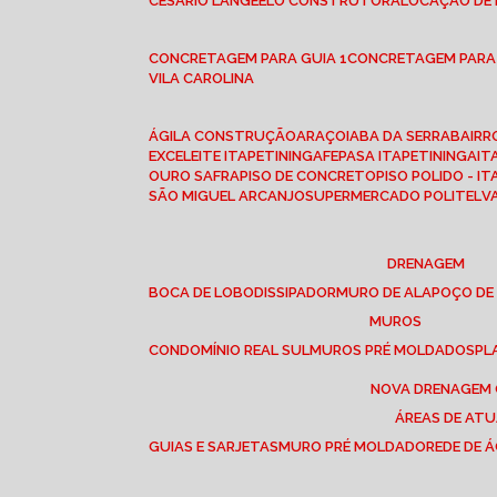
CESÁRIO LANGE
ELO CONSTRUTORA
LOCAÇÃO DE
CONCRETAGEM PARA GUIA 1
CONCRETAGEM PARA
VILA CAROLINA
ÁGILA CONSTRUÇÃO
ARAÇOIABA DA SERRA
BAIR
EXCELEITE ITAPETININGA
FEPASA ITAPETININGA
IT
OURO SAFRA
PISO DE CONCRETO
PISO POLIDO - I
SÃO MIGUEL ARCANJO
SUPERMERCADO POLITEL
DRENAGEM
BOCA DE LOBO
DISSIPADOR
MURO DE ALA
POÇO DE
MUROS
CONDOMÍNIO REAL SUL
MUROS PRÉ MOLDADOS
P
NOVA DRENAGEM
ÁREAS DE AT
GUIAS E SARJETAS
MURO PRÉ MOLDADO
REDE DE 