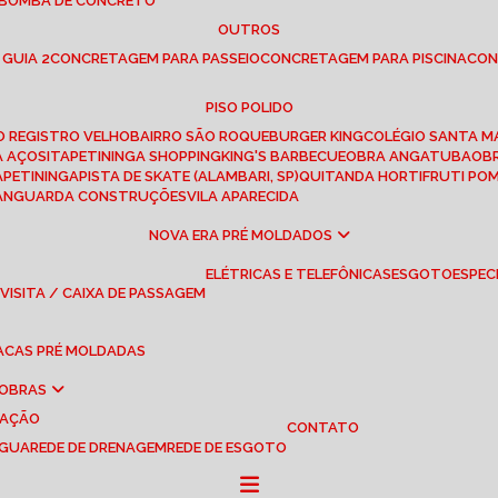
 BOMBA DE CONCRETO
OUTROS
 GUIA 2
CONCRETAGEM PARA PASSEIO
CONCRETAGEM PARA PISCINA
CO
PISO POLIDO
RO REGISTRO VELHO
BAIRRO SÃO ROQUE
BURGER KING
COLÉGIO SANTA M
A AÇOS
ITAPETININGA SHOPPING
KING'S BARBECUE
OBRA ANGATUBA
O
TAPETININGA
PISTA DE SKATE (ALAMBARI, SP)
QUITANDA HORTIFRUTI PO
VANGUARDA CONSTRUÇÕES
VILA APARECIDA
NOVA ERA PRÉ MOLDADOS
ELÉTRICAS E TELEFÔNICAS
ESGOTO
ESPEC
 VISITA / CAIXA DE PASSAGEM
LACAS PRÉ MOLDADAS
 OBRAS
UAÇÃO
CONTATO
ÁGUA
REDE DE DRENAGEM
REDE DE ESGOTO