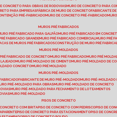
DE CONCRETO PARA OBRAS DE RODOVIAS
MURO DE CONCRETO PARA CO
CRETO PARA EMPRESAS
FÁBRICA DE MURO DE CONCRETO
FABRICANTE D
CONTENÇÃO PRÉ-FABRICADO
MURO DE CONCRETO PRÉ-FABRICADO
MUR
MUROS PRÉ FABRICADOS
MURO PRÉ FABRICADO PARA GALPÃO
MURO PRÉ FABRICADO EM CONCRE
 PRÉ FABRICADO GRANDE
MURO PRÉ FABRICADO COMERCIAL
MURO PRÉ 
LACAS DE MUROS PRÉ FABRICADOS
CONSTRUÇÃO DE MURO PRÉ FABRIC
MUROS PRÉ MOLDADOS
 PRÉ FABRICADO DE CONCRETO
MURO PRÉ FABRICADO
MURO PRÉ MOLD
 LAJEADO
MURO PRÉ MOLDADO DE CIMENTO
MURO PRÉ MOLDADO DE 
MOLDADO CONCRETO
MURO PRÉ MOLDADO
MUROS PRÉ-MOLDADOS
-FABRICADO
FABRICANTE DE MURO PRÉ-MOLDADO
MURO PRÉ-MOLDADO
MURO PRÉ-MOLDADO PARA OBRAS
MURO PRÉ-MOLDADO DE CONCRETO
ROVIAS
MURO PRÉ-MOLDADO PARA FECHAMENTO DE LOTEAMENTOS
OVIAS
MURO PRÉ-MOLDADO
PISOS DE CONCRETO
DE CONCRETO COM BRITA
PISO DE CONCRETO COM PEDRISCO
PISO DE C
 APARENTE
PISO DE CONCRETO PARA ESTACIONAMENTO
PISO DE CONC
TO ESTAMPADO
PISO DE CONCRETO POLIDO