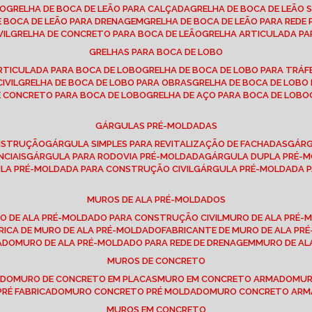
SO
GRELHA DE BOCA DE LEÃO PARA CALÇADA
GRELHA DE BOCA DE LEÃO 
DE BOCA DE LEÃO PARA DRENAGEM
GRELHA DE BOCA DE LEÃO PARA REDE 
VIL
GRELHA DE CONCRETO PARA BOCA DE LEÃO
GRELHA ARTICULADA PA
GRELHAS PARA BOCA DE LOBO
ARTICULADA PARA BOCA DE LOBO
GRELHA DE BOCA DE LOBO PARA TRÁ
IVIL
GRELHA DE BOCA DE LOBO PARA OBRAS
GRELHA DE BOCA DE LOB
DE CONCRETO PARA BOCA DE LOBO
GRELHA DE AÇO PARA BOCA DE LOBO
GÁRGULAS PRÉ-MOLDADAS
ONSTRUÇÃO
GÁRGULA SIMPLES PARA REVITALIZAÇÃO DE FACHADAS
GÁR
NCIAIS
GÁRGULA PARA RODOVIA PRÉ-MOLDADA
GÁRGULA DUPLA PRÉ-
ULA PRÉ-MOLDADA PARA CONSTRUÇÃO CIVIL
GÁRGULA PRÉ-MOLDADA 
MUROS DE ALA PRÉ-MOLDADOS
RO DE ALA PRÉ-MOLDADO PARA CONSTRUÇÃO CIVIL
MURO DE ALA PRÉ
BRICA DE MURO DE ALA PRÉ-MOLDADO
FABRICANTE DE MURO DE ALA P
ADO
MURO DE ALA PRÉ-MOLDADO PARA REDE DE DRENAGEM
MURO DE A
MUROS DE CONCRETO
ADO
MURO DE CONCRETO EM PLACAS
MURO EM CONCRETO ARMADO
MU
PRÉ FABRICADO
MURO CONCRETO PRÉ MOLDADO
MURO CONCRETO AR
MUROS EM CONCRETO