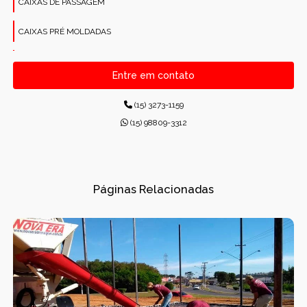
CAIXAS DE PASSAGEM
CAIXAS PRÉ MOLDADAS
CANALETAS PRÉ-MOLDADAS RETANGULARES
Entre em contato
CONCRETO PARA CONSTRUÇÕES
(15) 3273-1159
CONCRETO USINADO INDUSTRIAL
(15) 98809-3312
CONCRETOS USINADOS
CONES PARA ESGOTO
Páginas Relacionadas
DISPOSITIVOS DE DRENAGEM
DISSIPADORES DE ENERGIA PRÉ-MOLDADO
DRENAGEM
FÁBRICA DE PRÉ-MOLDADOS