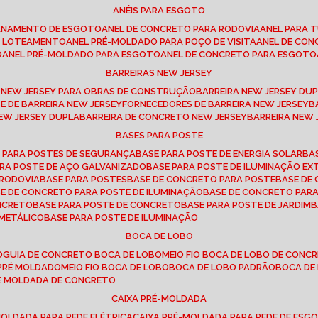
ANÉIS PARA ESGOTO
CANAMENTO DE ESGOTO
ANEL DE CONCRETO PARA RODOVIA
ANEL PARA
TO LOTEAMENTO
ANEL PRÉ-MOLDADO PARA POÇO DE VISITA
ANEL DE CO
O
ANEL PRÉ-MOLDADO PARA ESGOTO
ANEL DE CONCRETO PARA ESGOTO
BARREIRAS NEW JERSEY
A NEW JERSEY PARA OBRAS DE CONSTRUÇÃO
BARREIRA NEW JERSEY D
TE DE BARREIRA NEW JERSEY
FORNECEDORES DE BARREIRA NEW JERSEY
NEW JERSEY DUPLA
BARREIRA DE CONCRETO NEW JERSEY
BARREIRA NEW
BASES PARA POSTE
O PARA POSTES DE SEGURANÇA
BASE PARA POSTE DE ENERGIA SOLAR
B
PARA POSTE DE AÇO GALVANIZADO
BASE PARA POSTE DE ILUMINAÇÃO E
 RODOVIA
BASE PARA POSTES
BASE DE CONCRETO PARA POSTE
BASE D
SE DE CONCRETO PARA POSTE DE ILUMINAÇÃO
BASE DE CONCRETO PAR
ONCRETO
BASE PARA POSTE DE CONCRETO
BASE PARA POSTE DE JARDIM
 METÁLICO
BASE PARA POSTE DE ILUMINAÇÃO
BOCA DE LOBO
O
GUIA DE CONCRETO BOCA DE LOBO
MEIO FIO BOCA DE LOBO DE CONC
O PRÉ MOLDADO
MEIO FIO BOCA DE LOBO
BOCA DE LOBO PADRÃO
BOCA D
RÉ MOLDADA DE CONCRETO
CAIXA PRÉ-MOLDADA
-MOLDADA PARA REDE ELÉTRICA
CAIXA PRÉ-MOLDADA PARA REDE DE ESG