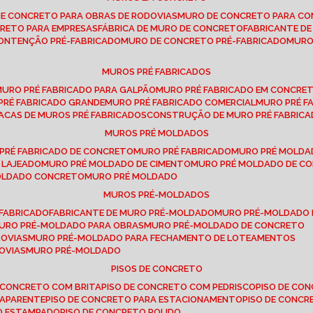
DE CONCRETO PARA OBRAS DE RODOVIAS
MURO DE CONCRETO PARA CO
CRETO PARA EMPRESAS
FÁBRICA DE MURO DE CONCRETO
FABRICANTE D
CONTENÇÃO PRÉ-FABRICADO
MURO DE CONCRETO PRÉ-FABRICADO
MUR
MUROS PRÉ FABRICADOS
MURO PRÉ FABRICADO PARA GALPÃO
MURO PRÉ FABRICADO EM CONCRE
 PRÉ FABRICADO GRANDE
MURO PRÉ FABRICADO COMERCIAL
MURO PRÉ 
LACAS DE MUROS PRÉ FABRICADOS
CONSTRUÇÃO DE MURO PRÉ FABRIC
MUROS PRÉ MOLDADOS
 PRÉ FABRICADO DE CONCRETO
MURO PRÉ FABRICADO
MURO PRÉ MOLD
 LAJEADO
MURO PRÉ MOLDADO DE CIMENTO
MURO PRÉ MOLDADO DE 
MOLDADO CONCRETO
MURO PRÉ MOLDADO
MUROS PRÉ-MOLDADOS
-FABRICADO
FABRICANTE DE MURO PRÉ-MOLDADO
MURO PRÉ-MOLDADO
MURO PRÉ-MOLDADO PARA OBRAS
MURO PRÉ-MOLDADO DE CONCRETO
ROVIAS
MURO PRÉ-MOLDADO PARA FECHAMENTO DE LOTEAMENTOS
OVIAS
MURO PRÉ-MOLDADO
PISOS DE CONCRETO
DE CONCRETO COM BRITA
PISO DE CONCRETO COM PEDRISCO
PISO DE C
 APARENTE
PISO DE CONCRETO PARA ESTACIONAMENTO
PISO DE CONC
TO ESTAMPADO
PISO DE CONCRETO POLIDO