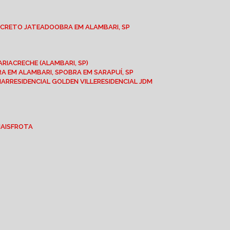
NCRETO JATEADO
OBRA EM ALAMBARI, SP
ARIA
CRECHE (ALAMBARI, SP)
BRA EM ALAMBARI, SP
OBRA EM SARAPUÍ, SP
MAR
RESIDENCIAL GOLDEN VILLE
RESIDENCIAL JDM
IAIS
FROTA