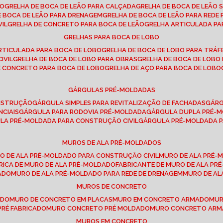
SO
GRELHA DE BOCA DE LEÃO PARA CALÇADA
GRELHA DE BOCA DE LEÃO 
DE BOCA DE LEÃO PARA DRENAGEM
GRELHA DE BOCA DE LEÃO PARA REDE 
VIL
GRELHA DE CONCRETO PARA BOCA DE LEÃO
GRELHA ARTICULADA PA
GRELHAS PARA BOCA DE LOBO
ARTICULADA PARA BOCA DE LOBO
GRELHA DE BOCA DE LOBO PARA TRÁ
IVIL
GRELHA DE BOCA DE LOBO PARA OBRAS
GRELHA DE BOCA DE LOB
DE CONCRETO PARA BOCA DE LOBO
GRELHA DE AÇO PARA BOCA DE LOBO
GÁRGULAS PRÉ-MOLDADAS
ONSTRUÇÃO
GÁRGULA SIMPLES PARA REVITALIZAÇÃO DE FACHADAS
GÁR
NCIAIS
GÁRGULA PARA RODOVIA PRÉ-MOLDADA
GÁRGULA DUPLA PRÉ-
ULA PRÉ-MOLDADA PARA CONSTRUÇÃO CIVIL
GÁRGULA PRÉ-MOLDADA 
MUROS DE ALA PRÉ-MOLDADOS
RO DE ALA PRÉ-MOLDADO PARA CONSTRUÇÃO CIVIL
MURO DE ALA PRÉ
BRICA DE MURO DE ALA PRÉ-MOLDADO
FABRICANTE DE MURO DE ALA P
ADO
MURO DE ALA PRÉ-MOLDADO PARA REDE DE DRENAGEM
MURO DE A
MUROS DE CONCRETO
ADO
MURO DE CONCRETO EM PLACAS
MURO EM CONCRETO ARMADO
MU
PRÉ FABRICADO
MURO CONCRETO PRÉ MOLDADO
MURO CONCRETO AR
MUROS EM CONCRETO