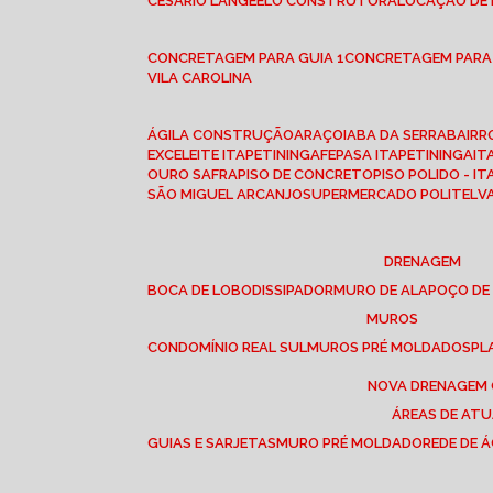
CESÁRIO LANGE
ELO CONSTRUTORA
LOCAÇÃO DE
CONCRETAGEM PARA GUIA 1
CONCRETAGEM PARA
VILA CAROLINA
ÁGILA CONSTRUÇÃO
ARAÇOIABA DA SERRA
BAIR
EXCELEITE ITAPETININGA
FEPASA ITAPETININGA
IT
OURO SAFRA
PISO DE CONCRETO
PISO POLIDO - I
SÃO MIGUEL ARCANJO
SUPERMERCADO POLITEL
DRENAGEM
BOCA DE LOBO
DISSIPADOR
MURO DE ALA
POÇO DE
MUROS
CONDOMÍNIO REAL SUL
MUROS PRÉ MOLDADOS
P
NOVA DRENAGEM
ÁREAS DE AT
GUIAS E SARJETAS
MURO PRÉ MOLDADO
REDE DE 