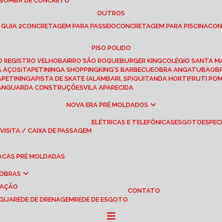
 BOMBA DE CONCRETO
OUTROS
 GUIA 2
CONCRETAGEM PARA PASSEIO
CONCRETAGEM PARA PISCINA
CO
PISO POLIDO
RO REGISTRO VELHO
BAIRRO SÃO ROQUE
BURGER KING
COLÉGIO SANTA M
A AÇOS
ITAPETININGA SHOPPING
KING'S BARBECUE
OBRA ANGATUBA
O
TAPETININGA
PISTA DE SKATE (ALAMBARI, SP)
QUITANDA HORTIFRUTI PO
VANGUARDA CONSTRUÇÕES
VILA APARECIDA
NOVA ERA PRÉ MOLDADOS
ELÉTRICAS E TELEFÔNICAS
ESGOTO
ESPEC
 VISITA / CAIXA DE PASSAGEM
LACAS PRÉ MOLDADAS
 OBRAS
UAÇÃO
CONTATO
ÁGUA
REDE DE DRENAGEM
REDE DE ESGOTO