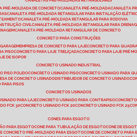
CANALETAS PRÉ-MOLDADAS RETANGULARES
TA PRÉ-MOLDADA DE CONCRETO
CANALETA PRÉ-MOLDADA
CANALETA P
RAS
CANALETA PRÉ-MOLDADA RETANGULAR PARA INSTALAÇÃO ELÉTRI
OTEAMENTO
CANALETA PRÉ-MOLDADA RETANGULAR PARA RODOVIA
NSTRUÇÃO CIVIL
CANALETA PRÉ-MOLDADA RETANGULAR PARA DRENA
RENAGEM
CANALETA PRÉ-MOLDADA RETANGULAR DE CONCRETO
CONCRETO PARA CONSTRUÇÕES
E GARAGEM
EMPRESA DE CONCRETO PARA LAJE
CONCRETO PARA QUADRA
RA PISO
CONCRETO PARA LAJE TRELIÇADA
CONCRETO PARA LAJE PRÉ M
AJE DE ISOPOR
CONCRETO USINADO INDUSTRIAL
O PISO POLIDO
CONCRETO USINADO PISO
CONCRETO USINADO PARA Q
RESA DE CONCRETO USINADO
DISTRIBUIDOR DE CONCRETO USINADO
C
 PARA PISOS
CONCRETOS USINADOS
USINADO PARA LAJE
CONCRETO USINADO PARA CONTRAPISO
CONCRETO
DO FCK 30
CONCRETO USINADO FCK 20
CONCRETO USINADO FCK 25
C
CONES PARA ESGOTO
ÇÃO PARA ESGOTO
CONE PARA TUBULAÇÃO DE ESGOTO
CONE DE ESGO
 DE CONCRETO PRÉ-MOLDADO PARA ESGOTO
CONE DE CONCRETO PARA