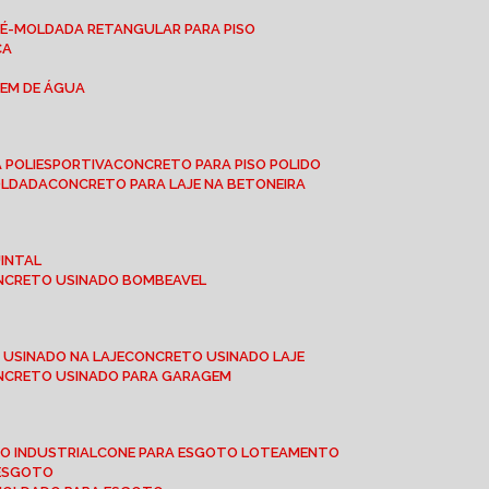
RÉ-MOLDADA RETANGULAR PARA PISO
CA
GEM DE ÁGUA
 POLIESPORTIVA
CONCRETO PARA PISO POLIDO
OLDADA
CONCRETO PARA LAJE NA BETONEIRA
UINTAL
ONCRETO USINADO BOMBEAVEL
 USINADO NA LAJE
CONCRETO USINADO LAJE
ONCRETO USINADO PARA GARAGEM
TO INDUSTRIAL
CONE PARA ESGOTO LOTEAMENTO
 ESGOTO