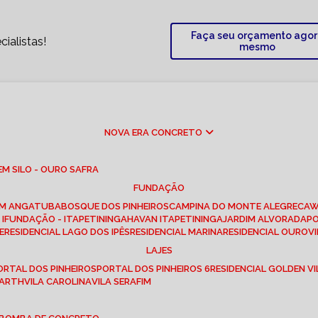
Faça seu orçamento ago
ialistas!
mesmo
NOVA ERA CONCRETO
M SILO - OURO SAFRA
FUNDAÇÃO
EM ANGATUBA
BOSQUE DOS PINHEIROS
CAMPINA DO MONTE ALEGRE
CA
I
FUNDAÇÃO - ITAPETININGA
HAVAN ITAPETININGA
JARDIM ALVORADA
P
E
RESIDENCIAL LAGO DOS IPÊS
RESIDENCIAL MARINA
RESIDENCIAL OUROVI
LAJES
PORTAL DOS PINHEIROS
PORTAL DOS PINHEIROS 6
RESIDENCIAL GOLDEN VI
 BARTH
VILA CAROLINA
VILA SERAFIM