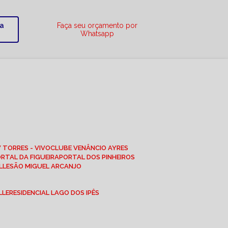
ra
Faça seu orçamento por
Whatsapp
W TORRES - VIVO
CLUBE VENÂNCIO AYRES
ORTAL DA FIGUEIRA
PORTAL DOS PINHEIROS
LLE
SÃO MIGUEL ARCANJO
LLE
RESIDENCIAL LAGO DOS IPÊS