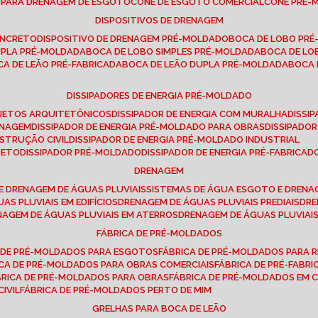
E PARA DRENAGEM DE ESGOTO
CONE DE ESGOTO COMERCIAL
CONE PRÉ
DISPOSITIVOS DE DRENAGEM
ONCRETO
DISPOSITIVO DE DRENAGEM PRÉ-MOLDADO
BOCA DE LOBO PR
UPLA PRÉ-MOLDADA
BOCA DE LOBO SIMPLES PRÉ-MOLDADA
BOCA DE L
OCA DE LEÃO PRÉ-FABRICADA
BOCA DE LEÃO DUPLA PRÉ-MOLDADA
BOCA
DISSIPADORES DE ENERGIA PRÉ-MOLDADO
ROJETOS ARQUITETÔNICOS
DISSIPADOR DE ENERGIA COM MURALHA
DISS
ENAGEM
DISSIPADOR DE ENERGIA PRÉ-MOLDADO PARA OBRAS
DISSIPAD
NSTRUÇÃO CIVIL
DISSIPADOR DE ENERGIA PRÉ-MOLDADO INDUSTRIAL
RETO
DISSIPADOR PRÉ-MOLDADO
DISSIPADOR DE ENERGIA PRÉ-FABRICAD
DRENAGEM
E DRENAGEM DE ÁGUAS PLUVIAIS
SISTEMAS DE ÁGUA ESGOTO E DREN
AS PLUVIAIS EM EDIFÍCIOS
DRENAGEM DE ÁGUAS PLUVIAIS PREDIAIS
DR
ENAGEM DE ÁGUAS PLUVIAIS EM ATERROS
DRENAGEM DE ÁGUAS PLUVIAI
FÁBRICA DE PRÉ-MOLDADOS
A DE PRÉ-MOLDADOS PARA ESGOTOS
FÁBRICA DE PRÉ-MOLDADOS PARA R
ICA DE PRÉ-MOLDADOS PARA OBRAS COMERCIAIS
FÁBRICA DE PRÉ-FABR
BRICA DE PRÉ-MOLDADOS PARA OBRAS
FÁBRICA DE PRÉ-MOLDADOS EM
IVIL
FÁBRICA DE PRÉ-MOLDADOS PERTO DE MIM
GRELHAS PARA BOCA DE LEÃO