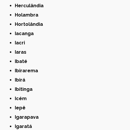
Herculândia
Holambra
Hortolândia
Iacanga
Iacri
Iaras
Ibaté
Ibirarema
Ibirá
Ibitinga
Icém
Iepê
Igarapava
Igaratá