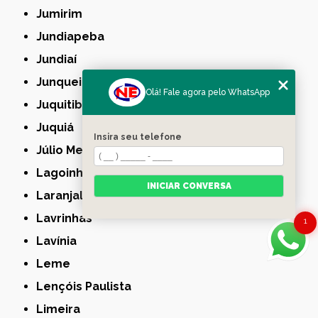
Jumirim
Jundiapeba
Jundiaí
Junqueirópolis
Olá! Fale agora pelo WhatsApp
Juquitiba
Juquiá
Insira seu telefone
Júlio Mesquita
Lagoinha
INICIAR CONVERSA
Laranjal Paulista
Lavrinhas
1
Lavínia
Leme
Lençóis Paulista
Limeira