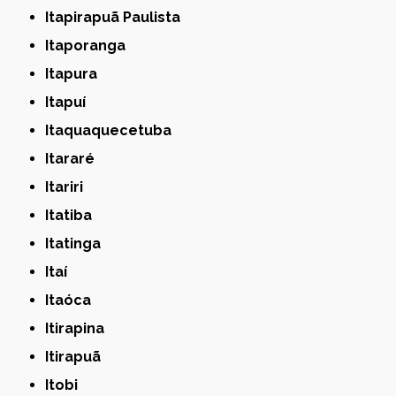
Itapirapuã Paulista
Itaporanga
Itapura
Itapuí
Itaquaquecetuba
Itararé
Itariri
Itatiba
Itatinga
Itaí
Itaóca
Itirapina
Itirapuã
Itobi