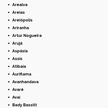
Arealva
Areias
Areiópolis
Ariranha
Artur Nogueira
Arujá
Aspásia
Assis
Atibaia
Auriflama
Avanhandava
Avaré
Avaí
Bady Bassitt