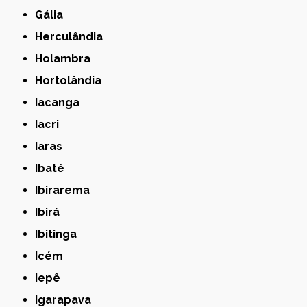
Gália
Herculândia
Holambra
Hortolândia
Iacanga
Iacri
Iaras
Ibaté
Ibirarema
Ibirá
Ibitinga
Icém
Iepê
Igarapava