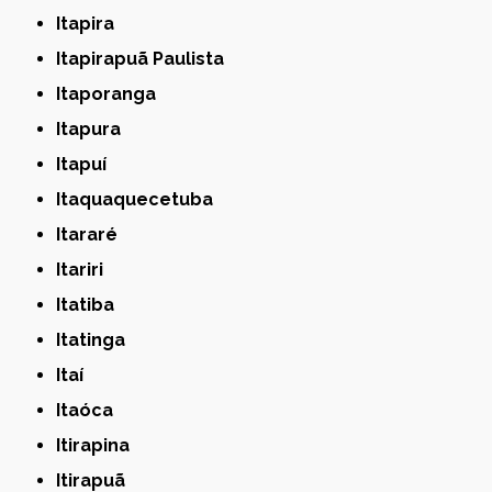
Itapira
Itapirapuã Paulista
Itaporanga
Itapura
Itapuí
Itaquaquecetuba
Itararé
Itariri
Itatiba
Itatinga
Itaí
Itaóca
Itirapina
Itirapuã