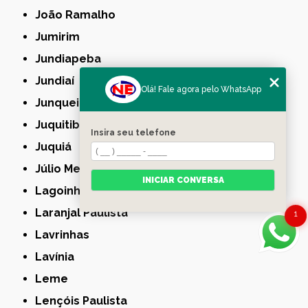
João Ramalho
Jumirim
Jundiapeba
Jundiaí
Olá! Fale agora pelo WhatsApp
Junqueirópolis
Juquitiba
Insira seu telefone
Juquiá
Júlio Mesquita
INICIAR CONVERSA
Lagoinha
Laranjal Paulista
1
Lavrinhas
Lavínia
Leme
Lençóis Paulista