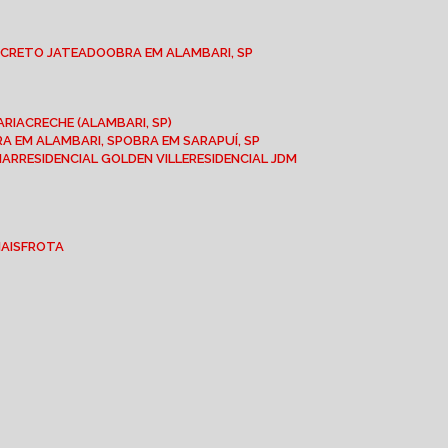
NCRETO JATEADO
OBRA EM ALAMBARI, SP
ARIA
CRECHE (ALAMBARI, SP)
BRA EM ALAMBARI, SP
OBRA EM SARAPUÍ, SP
MAR
RESIDENCIAL GOLDEN VILLE
RESIDENCIAL JDM
IAIS
FROTA