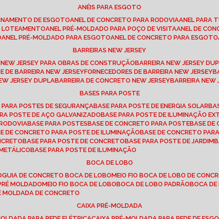
ANÉIS PARA ESGOTO
CANAMENTO DE ESGOTO
ANEL DE CONCRETO PARA RODOVIA
ANEL PARA
TO LOTEAMENTO
ANEL PRÉ-MOLDADO PARA POÇO DE VISITA
ANEL DE CO
O
ANEL PRÉ-MOLDADO PARA ESGOTO
ANEL DE CONCRETO PARA ESGOTO
BARREIRAS NEW JERSEY
A NEW JERSEY PARA OBRAS DE CONSTRUÇÃO
BARREIRA NEW JERSEY D
TE DE BARREIRA NEW JERSEY
FORNECEDORES DE BARREIRA NEW JERSEY
NEW JERSEY DUPLA
BARREIRA DE CONCRETO NEW JERSEY
BARREIRA NEW
BASES PARA POSTE
O PARA POSTES DE SEGURANÇA
BASE PARA POSTE DE ENERGIA SOLAR
B
PARA POSTE DE AÇO GALVANIZADO
BASE PARA POSTE DE ILUMINAÇÃO E
 RODOVIA
BASE PARA POSTES
BASE DE CONCRETO PARA POSTE
BASE D
SE DE CONCRETO PARA POSTE DE ILUMINAÇÃO
BASE DE CONCRETO PAR
ONCRETO
BASE PARA POSTE DE CONCRETO
BASE PARA POSTE DE JARDIM
 METÁLICO
BASE PARA POSTE DE ILUMINAÇÃO
BOCA DE LOBO
O
GUIA DE CONCRETO BOCA DE LOBO
MEIO FIO BOCA DE LOBO DE CONC
O PRÉ MOLDADO
MEIO FIO BOCA DE LOBO
BOCA DE LOBO PADRÃO
BOCA D
RÉ MOLDADA DE CONCRETO
CAIXA PRÉ-MOLDADA
-MOLDADA PARA REDE ELÉTRICA
CAIXA PRÉ-MOLDADA PARA REDE DE ESG