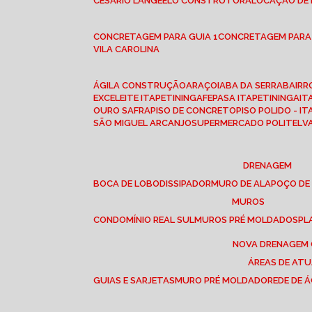
CESÁRIO LANGE
ELO CONSTRUTORA
LOCAÇÃO DE
CONCRETAGEM PARA GUIA 1
CONCRETAGEM PARA
VILA CAROLINA
ÁGILA CONSTRUÇÃO
ARAÇOIABA DA SERRA
BAIR
EXCELEITE ITAPETININGA
FEPASA ITAPETININGA
IT
OURO SAFRA
PISO DE CONCRETO
PISO POLIDO - I
SÃO MIGUEL ARCANJO
SUPERMERCADO POLITEL
DRENAGEM
BOCA DE LOBO
DISSIPADOR
MURO DE ALA
POÇO DE
MUROS
CONDOMÍNIO REAL SUL
MUROS PRÉ MOLDADOS
P
NOVA DRENAGEM
ÁREAS DE AT
GUIAS E SARJETAS
MURO PRÉ MOLDADO
REDE DE 