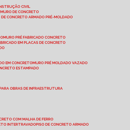
NSTRUÇÃO CIVIL
E MURO DE CONCRETO
O DE CONCRETO ARMADO PRÉ-MOLDADO
TO
MURO PRÉ FABRICADO CONCRETO
FABRICADO EM PLACAS DE CONCRETO
ADO
ADO EM CONCRETO
MURO PRÉ MOLDADO VAZADO
CONCRETO ESTAMPADO
 PARA OBRAS DE INFRAESTRUTURA
ONCRETO COM MALHA DE FERRO
RETO INTERTRAVADO
PISO DE CONCRETO ARMADO