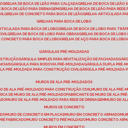
SO
GRELHA DE BOCA DE LEÃO PARA CALÇADA
GRELHA DE BOCA DE LEÃO 
DE BOCA DE LEÃO PARA DRENAGEM
GRELHA DE BOCA DE LEÃO PARA REDE 
VIL
GRELHA DE CONCRETO PARA BOCA DE LEÃO
GRELHA ARTICULADA PA
GRELHAS PARA BOCA DE LOBO
ARTICULADA PARA BOCA DE LOBO
GRELHA DE BOCA DE LOBO PARA TRÁ
IVIL
GRELHA DE BOCA DE LOBO PARA OBRAS
GRELHA DE BOCA DE LOB
DE CONCRETO PARA BOCA DE LOBO
GRELHA DE AÇO PARA BOCA DE LOBO
GÁRGULAS PRÉ-MOLDADAS
ONSTRUÇÃO
GÁRGULA SIMPLES PARA REVITALIZAÇÃO DE FACHADAS
GÁR
NCIAIS
GÁRGULA PARA RODOVIA PRÉ-MOLDADA
GÁRGULA DUPLA PRÉ-
ULA PRÉ-MOLDADA PARA CONSTRUÇÃO CIVIL
GÁRGULA PRÉ-MOLDADA 
MUROS DE ALA PRÉ-MOLDADOS
RO DE ALA PRÉ-MOLDADO PARA CONSTRUÇÃO CIVIL
MURO DE ALA PRÉ
BRICA DE MURO DE ALA PRÉ-MOLDADO
FABRICANTE DE MURO DE ALA P
ADO
MURO DE ALA PRÉ-MOLDADO PARA REDE DE DRENAGEM
MURO DE A
MUROS DE CONCRETO
ADO
MURO DE CONCRETO EM PLACAS
MURO EM CONCRETO ARMADO
MU
PRÉ FABRICADO
MURO CONCRETO PRÉ MOLDADO
MURO CONCRETO AR
MUROS EM CONCRETO