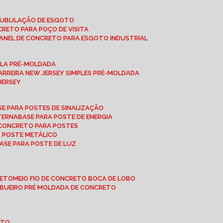
 TUBULAÇÃO DE ESGOTO
NCRETO PARA POÇO DE VISITA
ANEL DE CONCRETO PARA ESGOTO INDUSTRIAL
UPLA PRÉ-MOLDADA
BARREIRA NEW JERSEY SIMPLES PRÉ-MOLDADA
 JERSEY
ASE PARA POSTES DE SINALIZAÇÃO
XTERNA
BASE PARA POSTE DE ENERGIA
E CONCRETO PARA POSTES
A POSTE METÁLICO
BASE PARA POSTE DE LUZ
RETO
MEIO FIO DE CONCRETO BOCA DE LOBO
E BUEIRO PRÉ MOLDADA DE CONCRETO
OTO