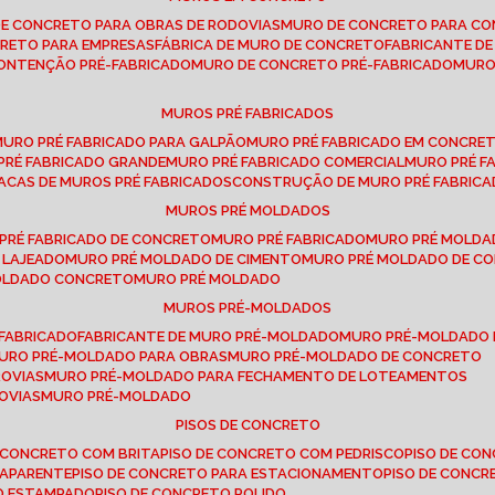
DE CONCRETO PARA OBRAS DE RODOVIAS
MURO DE CONCRETO PARA CO
CRETO PARA EMPRESAS
FÁBRICA DE MURO DE CONCRETO
FABRICANTE D
CONTENÇÃO PRÉ-FABRICADO
MURO DE CONCRETO PRÉ-FABRICADO
MUR
MUROS PRÉ FABRICADOS
MURO PRÉ FABRICADO PARA GALPÃO
MURO PRÉ FABRICADO EM CONCRE
 PRÉ FABRICADO GRANDE
MURO PRÉ FABRICADO COMERCIAL
MURO PRÉ 
LACAS DE MUROS PRÉ FABRICADOS
CONSTRUÇÃO DE MURO PRÉ FABRIC
MUROS PRÉ MOLDADOS
 PRÉ FABRICADO DE CONCRETO
MURO PRÉ FABRICADO
MURO PRÉ MOLD
 LAJEADO
MURO PRÉ MOLDADO DE CIMENTO
MURO PRÉ MOLDADO DE 
MOLDADO CONCRETO
MURO PRÉ MOLDADO
MUROS PRÉ-MOLDADOS
-FABRICADO
FABRICANTE DE MURO PRÉ-MOLDADO
MURO PRÉ-MOLDADO
MURO PRÉ-MOLDADO PARA OBRAS
MURO PRÉ-MOLDADO DE CONCRETO
ROVIAS
MURO PRÉ-MOLDADO PARA FECHAMENTO DE LOTEAMENTOS
OVIAS
MURO PRÉ-MOLDADO
PISOS DE CONCRETO
DE CONCRETO COM BRITA
PISO DE CONCRETO COM PEDRISCO
PISO DE C
 APARENTE
PISO DE CONCRETO PARA ESTACIONAMENTO
PISO DE CONC
TO ESTAMPADO
PISO DE CONCRETO POLIDO