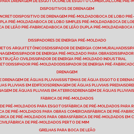
E PARA DRENAGEM DE ESGOTO
CONE DE ESGOTO COMERCIAL
CONE PRÉ
DISPOSITIVOS DE DRENAGEM
ONCRETO
DISPOSITIVO DE DRENAGEM PRÉ-MOLDADO
BOCA DE LOBO PR
UPLA PRÉ-MOLDADA
BOCA DE LOBO SIMPLES PRÉ-MOLDADA
BOCA DE L
OCA DE LEÃO PRÉ-FABRICADA
BOCA DE LEÃO DUPLA PRÉ-MOLDADA
BOCA
DISSIPADORES DE ENERGIA PRÉ-MOLDADO
ROJETOS ARQUITETÔNICOS
DISSIPADOR DE ENERGIA COM MURALHA
DISS
ENAGEM
DISSIPADOR DE ENERGIA PRÉ-MOLDADO PARA OBRAS
DISSIPAD
NSTRUÇÃO CIVIL
DISSIPADOR DE ENERGIA PRÉ-MOLDADO INDUSTRIAL
RETO
DISSIPADOR PRÉ-MOLDADO
DISSIPADOR DE ENERGIA PRÉ-FABRICAD
DRENAGEM
E DRENAGEM DE ÁGUAS PLUVIAIS
SISTEMAS DE ÁGUA ESGOTO E DREN
AS PLUVIAIS EM EDIFÍCIOS
DRENAGEM DE ÁGUAS PLUVIAIS PREDIAIS
DR
ENAGEM DE ÁGUAS PLUVIAIS EM ATERROS
DRENAGEM DE ÁGUAS PLUVIAI
FÁBRICA DE PRÉ-MOLDADOS
A DE PRÉ-MOLDADOS PARA ESGOTOS
FÁBRICA DE PRÉ-MOLDADOS PARA R
ICA DE PRÉ-MOLDADOS PARA OBRAS COMERCIAIS
FÁBRICA DE PRÉ-FABR
BRICA DE PRÉ-MOLDADOS PARA OBRAS
FÁBRICA DE PRÉ-MOLDADOS EM
IVIL
FÁBRICA DE PRÉ-MOLDADOS PERTO DE MIM
GRELHAS PARA BOCA DE LEÃO