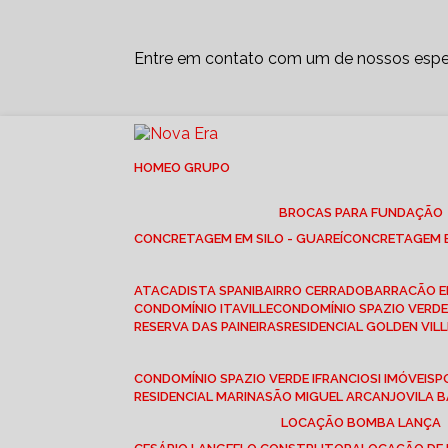
Entre em contato com um de nossos espec
HOME
O GRUPO
BROCAS PARA FUNDAÇÃO
CONCRETAGEM EM SILO - GUAREÍ
CONCRETAGEM E
ATACADISTA SPANI
BAIRRO CERRADO
BARRACÃO 
CONDOMÍNIO ITAVILLE
CONDOMÍNIO SPAZIO VERDE 
RESERVA DAS PAINEIRAS
RESIDENCIAL GOLDEN VILL
CONDOMÍNIO SPAZIO VERDE I
FRANCIOSI IMÓVEIS
RESIDENCIAL MARINA
SÃO MIGUEL ARCANJO
VILA
LOCAÇÃO BOMBA LANÇA