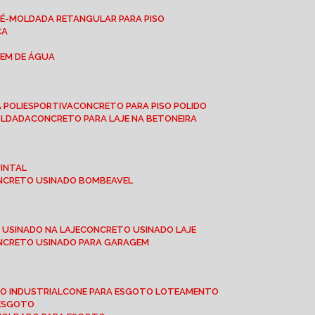
RÉ-MOLDADA RETANGULAR PARA PISO
CA
GEM DE ÁGUA
 POLIESPORTIVA
CONCRETO PARA PISO POLIDO
OLDADA
CONCRETO PARA LAJE NA BETONEIRA
UINTAL
ONCRETO USINADO BOMBEAVEL
 USINADO NA LAJE
CONCRETO USINADO LAJE
ONCRETO USINADO PARA GARAGEM
TO INDUSTRIAL
CONE PARA ESGOTO LOTEAMENTO
 ESGOTO