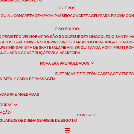
 BOMBA DE CONCRETO
OUTROS
 GUIA 2
CONCRETAGEM PARA PASSEIO
CONCRETAGEM PARA PISCINA
CO
PISO POLIDO
RO REGISTRO VELHO
BAIRRO SÃO ROQUE
BURGER KING
COLÉGIO SANTA M
A AÇOS
ITAPETININGA SHOPPING
KING'S BARBECUE
OBRA ANGATUBA
O
TAPETININGA
PISTA DE SKATE (ALAMBARI, SP)
QUITANDA HORTIFRUTI PO
VANGUARDA CONSTRUÇÕES
VILA APARECIDA
NOVA ERA PRÉ MOLDADOS
ELÉTRICAS E TELEFÔNICAS
ESGOTO
ESPEC
 VISITA / CAIXA DE PASSAGEM
LACAS PRÉ MOLDADAS
 OBRAS
UAÇÃO
CONTATO
ÁGUA
REDE DE DRENAGEM
REDE DE ESGOTO