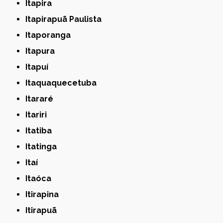
Itapira
Itapirapuã Paulista
Itaporanga
Itapura
Itapuí
Itaquaquecetuba
Itararé
Itariri
Itatiba
Itatinga
Itaí
Itaóca
Itirapina
Itirapuã