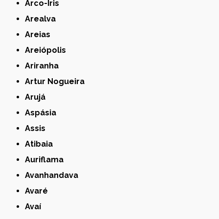
Arco-Íris
Arealva
Areias
Areiópolis
Ariranha
Artur Nogueira
Arujá
Aspásia
Assis
Atibaia
Auriflama
Avanhandava
Avaré
Avaí