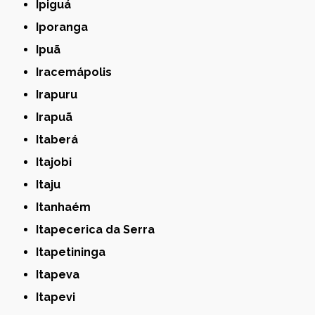
Ipiguá
Iporanga
Ipuã
Iracemápolis
Irapuru
Irapuã
Itaberá
Itajobi
Itaju
Itanhaém
Itapecerica da Serra
Itapetininga
Itapeva
Itapevi