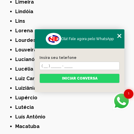
Limeira
Lindóia
Lins
Lorena
Olá! Fale agora pelo WhatsApp
Lourdes
Louveira
Insira seu telefone
Lucianópolis
Lucélia
Luiz Carlos
INICIAR CONVERSA
Luiziânia
1
Lupércio
Lutécia
Luís Antônio
Macatuba