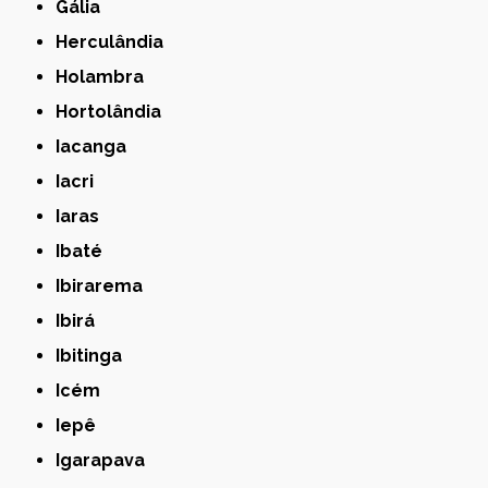
Gália
Herculândia
Holambra
Hortolândia
Iacanga
Iacri
Iaras
Ibaté
Ibirarema
Ibirá
Ibitinga
Icém
Iepê
Igarapava