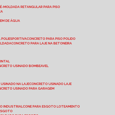
RÉ-MOLDADA RETANGULAR PARA PISO
CA
GEM DE ÁGUA
 POLIESPORTIVA
CONCRETO PARA PISO POLIDO
OLDADA
CONCRETO PARA LAJE NA BETONEIRA
UINTAL
ONCRETO USINADO BOMBEAVEL
 USINADO NA LAJE
CONCRETO USINADO LAJE
ONCRETO USINADO PARA GARAGEM
TO INDUSTRIAL
CONE PARA ESGOTO LOTEAMENTO
 ESGOTO