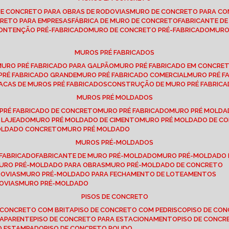
DE CONCRETO PARA OBRAS DE RODOVIAS
MURO DE CONCRETO PARA CO
CRETO PARA EMPRESAS
FÁBRICA DE MURO DE CONCRETO
FABRICANTE D
CONTENÇÃO PRÉ-FABRICADO
MURO DE CONCRETO PRÉ-FABRICADO
MUR
MUROS PRÉ FABRICADOS
MURO PRÉ FABRICADO PARA GALPÃO
MURO PRÉ FABRICADO EM CONCRE
 PRÉ FABRICADO GRANDE
MURO PRÉ FABRICADO COMERCIAL
MURO PRÉ 
LACAS DE MUROS PRÉ FABRICADOS
CONSTRUÇÃO DE MURO PRÉ FABRIC
MUROS PRÉ MOLDADOS
 PRÉ FABRICADO DE CONCRETO
MURO PRÉ FABRICADO
MURO PRÉ MOLD
 LAJEADO
MURO PRÉ MOLDADO DE CIMENTO
MURO PRÉ MOLDADO DE 
MOLDADO CONCRETO
MURO PRÉ MOLDADO
MUROS PRÉ-MOLDADOS
-FABRICADO
FABRICANTE DE MURO PRÉ-MOLDADO
MURO PRÉ-MOLDADO
MURO PRÉ-MOLDADO PARA OBRAS
MURO PRÉ-MOLDADO DE CONCRETO
ROVIAS
MURO PRÉ-MOLDADO PARA FECHAMENTO DE LOTEAMENTOS
OVIAS
MURO PRÉ-MOLDADO
PISOS DE CONCRETO
DE CONCRETO COM BRITA
PISO DE CONCRETO COM PEDRISCO
PISO DE C
 APARENTE
PISO DE CONCRETO PARA ESTACIONAMENTO
PISO DE CONC
TO ESTAMPADO
PISO DE CONCRETO POLIDO