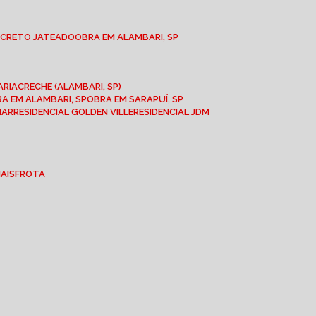
NCRETO JATEADO
OBRA EM ALAMBARI, SP
ARIA
CRECHE (ALAMBARI, SP)
BRA EM ALAMBARI, SP
OBRA EM SARAPUÍ, SP
MAR
RESIDENCIAL GOLDEN VILLE
RESIDENCIAL JDM
IAIS
FROTA