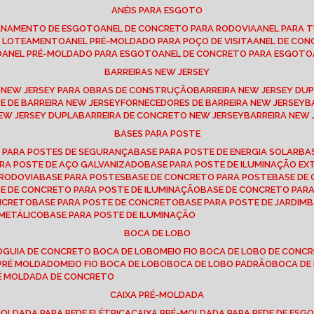
ANÉIS PARA ESGOTO
CANAMENTO DE ESGOTO
ANEL DE CONCRETO PARA RODOVIA
ANEL PARA
TO LOTEAMENTO
ANEL PRÉ-MOLDADO PARA POÇO DE VISITA
ANEL DE CO
O
ANEL PRÉ-MOLDADO PARA ESGOTO
ANEL DE CONCRETO PARA ESGOTO
BARREIRAS NEW JERSEY
A NEW JERSEY PARA OBRAS DE CONSTRUÇÃO
BARREIRA NEW JERSEY D
TE DE BARREIRA NEW JERSEY
FORNECEDORES DE BARREIRA NEW JERSEY
NEW JERSEY DUPLA
BARREIRA DE CONCRETO NEW JERSEY
BARREIRA NEW
BASES PARA POSTE
O PARA POSTES DE SEGURANÇA
BASE PARA POSTE DE ENERGIA SOLAR
B
PARA POSTE DE AÇO GALVANIZADO
BASE PARA POSTE DE ILUMINAÇÃO E
 RODOVIA
BASE PARA POSTES
BASE DE CONCRETO PARA POSTE
BASE D
SE DE CONCRETO PARA POSTE DE ILUMINAÇÃO
BASE DE CONCRETO PAR
ONCRETO
BASE PARA POSTE DE CONCRETO
BASE PARA POSTE DE JARDIM
 METÁLICO
BASE PARA POSTE DE ILUMINAÇÃO
BOCA DE LOBO
O
GUIA DE CONCRETO BOCA DE LOBO
MEIO FIO BOCA DE LOBO DE CONC
O PRÉ MOLDADO
MEIO FIO BOCA DE LOBO
BOCA DE LOBO PADRÃO
BOCA D
RÉ MOLDADA DE CONCRETO
CAIXA PRÉ-MOLDADA
-MOLDADA PARA REDE ELÉTRICA
CAIXA PRÉ-MOLDADA PARA REDE DE ESG