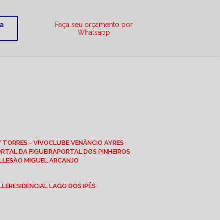
ra
Faça seu orçamento por
Whatsapp
W TORRES - VIVO
CLUBE VENÂNCIO AYRES
ORTAL DA FIGUEIRA
PORTAL DOS PINHEIROS
LLE
SÃO MIGUEL ARCANJO
LLE
RESIDENCIAL LAGO DOS IPÊS