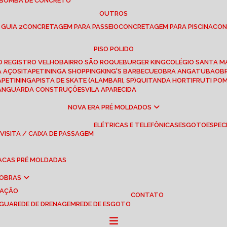
 BOMBA DE CONCRETO
OUTROS
 GUIA 2
CONCRETAGEM PARA PASSEIO
CONCRETAGEM PARA PISCINA
CO
PISO POLIDO
RO REGISTRO VELHO
BAIRRO SÃO ROQUE
BURGER KING
COLÉGIO SANTA M
A AÇOS
ITAPETININGA SHOPPING
KING'S BARBECUE
OBRA ANGATUBA
O
TAPETININGA
PISTA DE SKATE (ALAMBARI, SP)
QUITANDA HORTIFRUTI PO
VANGUARDA CONSTRUÇÕES
VILA APARECIDA
NOVA ERA PRÉ MOLDADOS
ELÉTRICAS E TELEFÔNICAS
ESGOTO
ESPEC
 VISITA / CAIXA DE PASSAGEM
LACAS PRÉ MOLDADAS
 OBRAS
UAÇÃO
CONTATO
ÁGUA
REDE DE DRENAGEM
REDE DE ESGOTO