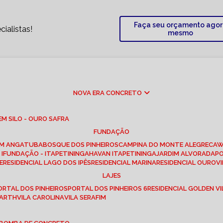
Faça seu orçamento ago
ialistas!
mesmo
NOVA ERA CONCRETO
M SILO - OURO SAFRA
FUNDAÇÃO
EM ANGATUBA
BOSQUE DOS PINHEIROS
CAMPINA DO MONTE ALEGRE
CA
I
FUNDAÇÃO - ITAPETININGA
HAVAN ITAPETININGA
JARDIM ALVORADA
P
E
RESIDENCIAL LAGO DOS IPÊS
RESIDENCIAL MARINA
RESIDENCIAL OUROVI
LAJES
PORTAL DOS PINHEIROS
PORTAL DOS PINHEIROS 6
RESIDENCIAL GOLDEN VI
 BARTH
VILA CAROLINA
VILA SERAFIM