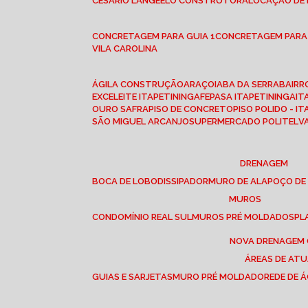
CESÁRIO LANGE
ELO CONSTRUTORA
LOCAÇÃO DE
CONCRETAGEM PARA GUIA 1
CONCRETAGEM PARA
VILA CAROLINA
ÁGILA CONSTRUÇÃO
ARAÇOIABA DA SERRA
BAIR
EXCELEITE ITAPETININGA
FEPASA ITAPETININGA
IT
OURO SAFRA
PISO DE CONCRETO
PISO POLIDO - I
SÃO MIGUEL ARCANJO
SUPERMERCADO POLITEL
DRENAGEM
BOCA DE LOBO
DISSIPADOR
MURO DE ALA
POÇO DE
MUROS
CONDOMÍNIO REAL SUL
MUROS PRÉ MOLDADOS
P
NOVA DRENAGEM
ÁREAS DE AT
GUIAS E SARJETAS
MURO PRÉ MOLDADO
REDE DE 