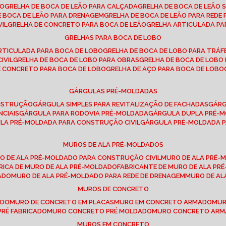
SO
GRELHA DE BOCA DE LEÃO PARA CALÇADA
GRELHA DE BOCA DE LEÃO 
DE BOCA DE LEÃO PARA DRENAGEM
GRELHA DE BOCA DE LEÃO PARA REDE 
VIL
GRELHA DE CONCRETO PARA BOCA DE LEÃO
GRELHA ARTICULADA PA
GRELHAS PARA BOCA DE LOBO
ARTICULADA PARA BOCA DE LOBO
GRELHA DE BOCA DE LOBO PARA TRÁ
IVIL
GRELHA DE BOCA DE LOBO PARA OBRAS
GRELHA DE BOCA DE LOB
DE CONCRETO PARA BOCA DE LOBO
GRELHA DE AÇO PARA BOCA DE LOBO
GÁRGULAS PRÉ-MOLDADAS
ONSTRUÇÃO
GÁRGULA SIMPLES PARA REVITALIZAÇÃO DE FACHADAS
GÁR
NCIAIS
GÁRGULA PARA RODOVIA PRÉ-MOLDADA
GÁRGULA DUPLA PRÉ-
ULA PRÉ-MOLDADA PARA CONSTRUÇÃO CIVIL
GÁRGULA PRÉ-MOLDADA 
MUROS DE ALA PRÉ-MOLDADOS
RO DE ALA PRÉ-MOLDADO PARA CONSTRUÇÃO CIVIL
MURO DE ALA PRÉ
BRICA DE MURO DE ALA PRÉ-MOLDADO
FABRICANTE DE MURO DE ALA P
ADO
MURO DE ALA PRÉ-MOLDADO PARA REDE DE DRENAGEM
MURO DE A
MUROS DE CONCRETO
ADO
MURO DE CONCRETO EM PLACAS
MURO EM CONCRETO ARMADO
MU
PRÉ FABRICADO
MURO CONCRETO PRÉ MOLDADO
MURO CONCRETO AR
MUROS EM CONCRETO