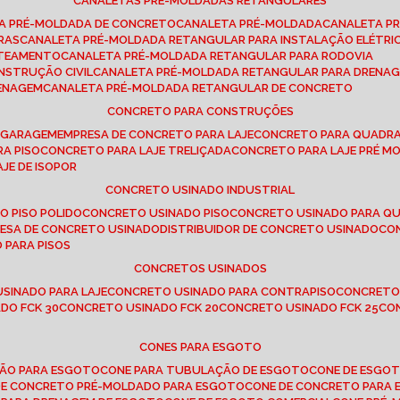
CANALETAS PRÉ-MOLDADAS RETANGULARES
TA PRÉ-MOLDADA DE CONCRETO
CANALETA PRÉ-MOLDADA
CANALETA P
RAS
CANALETA PRÉ-MOLDADA RETANGULAR PARA INSTALAÇÃO ELÉTRI
OTEAMENTO
CANALETA PRÉ-MOLDADA RETANGULAR PARA RODOVIA
NSTRUÇÃO CIVIL
CANALETA PRÉ-MOLDADA RETANGULAR PARA DRENA
RENAGEM
CANALETA PRÉ-MOLDADA RETANGULAR DE CONCRETO
CONCRETO PARA CONSTRUÇÕES
E GARAGEM
EMPRESA DE CONCRETO PARA LAJE
CONCRETO PARA QUADRA
RA PISO
CONCRETO PARA LAJE TRELIÇADA
CONCRETO PARA LAJE PRÉ M
AJE DE ISOPOR
CONCRETO USINADO INDUSTRIAL
O PISO POLIDO
CONCRETO USINADO PISO
CONCRETO USINADO PARA Q
RESA DE CONCRETO USINADO
DISTRIBUIDOR DE CONCRETO USINADO
C
 PARA PISOS
CONCRETOS USINADOS
USINADO PARA LAJE
CONCRETO USINADO PARA CONTRAPISO
CONCRETO
DO FCK 30
CONCRETO USINADO FCK 20
CONCRETO USINADO FCK 25
C
CONES PARA ESGOTO
ÇÃO PARA ESGOTO
CONE PARA TUBULAÇÃO DE ESGOTO
CONE DE ESGO
 DE CONCRETO PRÉ-MOLDADO PARA ESGOTO
CONE DE CONCRETO PARA