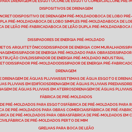
E PARA DRENAGEM DE ESGOTO
CONE DE ESGOTO COMERCIAL
CONE PRÉ
DISPOSITIVOS DE DRENAGEM
ONCRETO
DISPOSITIVO DE DRENAGEM PRÉ-MOLDADO
BOCA DE LOBO PR
UPLA PRÉ-MOLDADA
BOCA DE LOBO SIMPLES PRÉ-MOLDADA
BOCA DE L
OCA DE LEÃO PRÉ-FABRICADA
BOCA DE LEÃO DUPLA PRÉ-MOLDADA
BOCA
DISSIPADORES DE ENERGIA PRÉ-MOLDADO
ROJETOS ARQUITETÔNICOS
DISSIPADOR DE ENERGIA COM MURALHA
DISS
ENAGEM
DISSIPADOR DE ENERGIA PRÉ-MOLDADO PARA OBRAS
DISSIPAD
NSTRUÇÃO CIVIL
DISSIPADOR DE ENERGIA PRÉ-MOLDADO INDUSTRIAL
RETO
DISSIPADOR PRÉ-MOLDADO
DISSIPADOR DE ENERGIA PRÉ-FABRICAD
DRENAGEM
E DRENAGEM DE ÁGUAS PLUVIAIS
SISTEMAS DE ÁGUA ESGOTO E DREN
AS PLUVIAIS EM EDIFÍCIOS
DRENAGEM DE ÁGUAS PLUVIAIS PREDIAIS
DR
ENAGEM DE ÁGUAS PLUVIAIS EM ATERROS
DRENAGEM DE ÁGUAS PLUVIAI
FÁBRICA DE PRÉ-MOLDADOS
A DE PRÉ-MOLDADOS PARA ESGOTOS
FÁBRICA DE PRÉ-MOLDADOS PARA R
ICA DE PRÉ-MOLDADOS PARA OBRAS COMERCIAIS
FÁBRICA DE PRÉ-FABR
BRICA DE PRÉ-MOLDADOS PARA OBRAS
FÁBRICA DE PRÉ-MOLDADOS EM
IVIL
FÁBRICA DE PRÉ-MOLDADOS PERTO DE MIM
GRELHAS PARA BOCA DE LEÃO