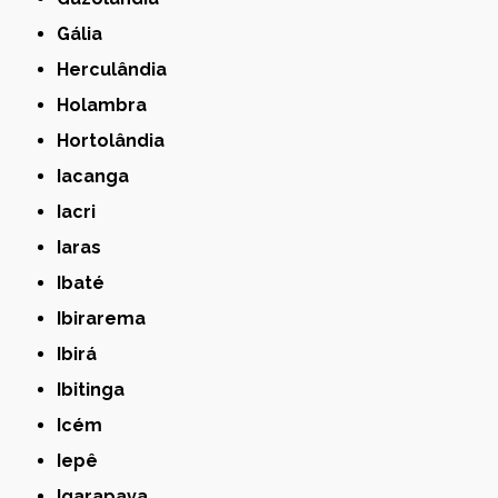
Gália
Herculândia
Holambra
Hortolândia
Iacanga
Iacri
Iaras
Ibaté
Ibirarema
Ibirá
Ibitinga
Icém
Iepê
Igarapava