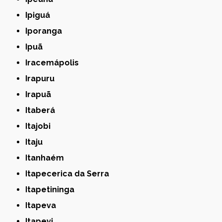
Ipiguá
Iporanga
Ipuã
Iracemápolis
Irapuru
Irapuã
Itaberá
Itajobi
Itaju
Itanhaém
Itapecerica da Serra
Itapetininga
Itapeva
Itapevi