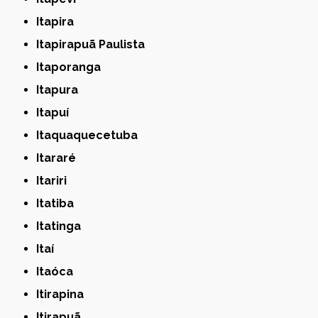
Itapira
Itapirapuã Paulista
Itaporanga
Itapura
Itapuí
Itaquaquecetuba
Itararé
Itariri
Itatiba
Itatinga
Itaí
Itaóca
Itirapina
Itirapuã