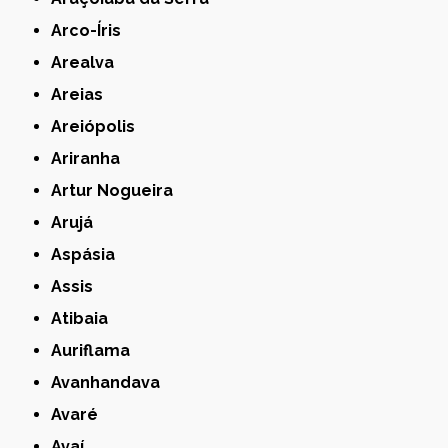
Arco-Íris
Arealva
Areias
Areiópolis
Ariranha
Artur Nogueira
Arujá
Aspásia
Assis
Atibaia
Auriflama
Avanhandava
Avaré
Avaí