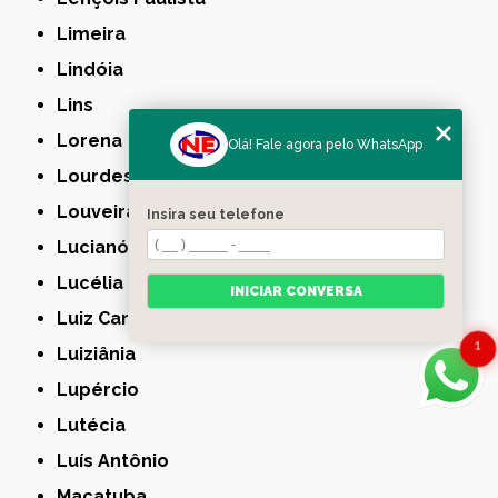
Limeira
Lindóia
Lins
Lorena
Olá! Fale agora pelo WhatsApp
Lourdes
Louveira
Insira seu telefone
Lucianópolis
Lucélia
INICIAR CONVERSA
Luiz Carlos
1
Luiziânia
Lupércio
Lutécia
Luís Antônio
Macatuba