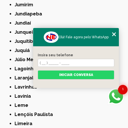
Jumirim
Jundiapeba
Jundiaí
Junqueirópolis
Olá! Fale agora pelo WhatsApp
Juquitiba
Juquiá
Insira seu telefone
Júlio Mesquita
Lagoinha
INICIAR CONVERSA
Laranjal Paulista
Lavrinhas
1
Lavínia
Leme
Lençóis Paulista
Limeira