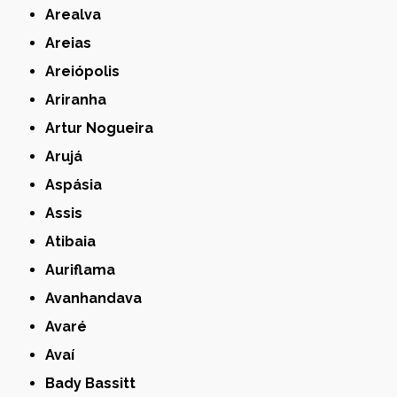
Arealva
Areias
Areiópolis
Ariranha
Artur Nogueira
Arujá
Aspásia
Assis
Atibaia
Auriflama
Avanhandava
Avaré
Avaí
Bady Bassitt