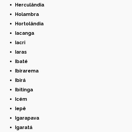
Herculândia
Holambra
Hortolândia
Iacanga
Iacri
Iaras
Ibaté
Ibirarema
Ibirá
Ibitinga
Icém
Iepê
Igarapava
Igaratá