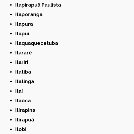
Itapirapuã Paulista
Itaporanga
Itapura
Itapuí
Itaquaquecetuba
Itararé
Itariri
Itatiba
Itatinga
Itaí
Itaóca
Itirapina
Itirapuã
Itobi