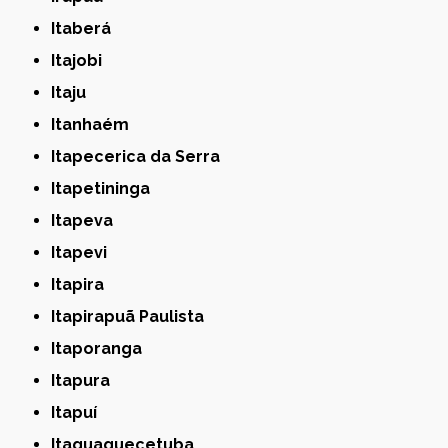
Itaberá
Itajobi
Itaju
Itanhaém
Itapecerica da Serra
Itapetininga
Itapeva
Itapevi
Itapira
Itapirapuã Paulista
Itaporanga
Itapura
Itapuí
Itaquaquecetuba