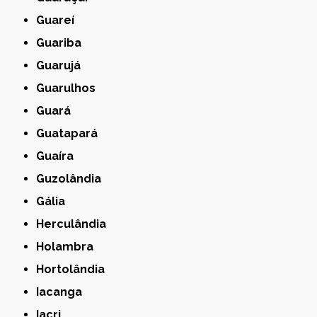
Guareí
Guariba
Guarujá
Guarulhos
Guará
Guatapará
Guaíra
Guzolândia
Gália
Herculândia
Holambra
Hortolândia
Iacanga
Iacri