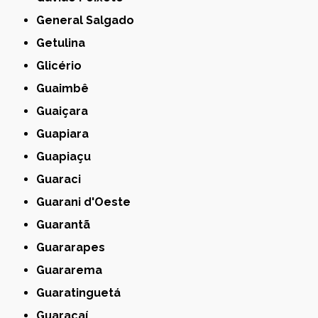
General Salgado
Getulina
Glicério
Guaimbê
Guaiçara
Guapiara
Guapiaçu
Guaraci
Guarani d'Oeste
Guarantã
Guararapes
Guararema
Guaratinguetá
Guaraçaí