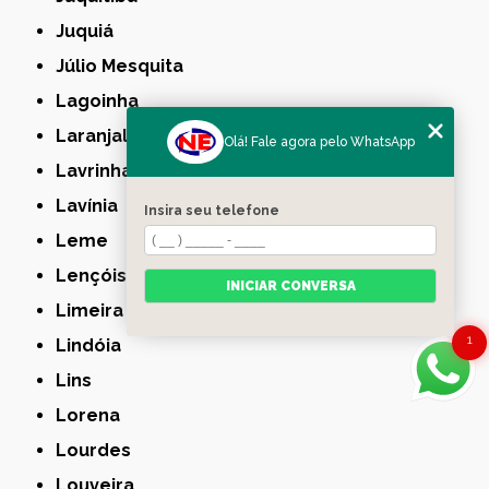
Juquiá
Júlio Mesquita
Lagoinha
Laranjal Paulista
Olá! Fale agora pelo WhatsApp
Lavrinhas
Lavínia
Insira seu telefone
Leme
Lençóis Paulista
INICIAR CONVERSA
Limeira
1
Lindóia
Lins
Lorena
Lourdes
Louveira