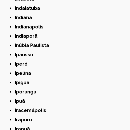
Indaiatuba
Indiana
Indianapolis
Indiaporã
Inúbia Paulista
Ipaussu
Iperó
Ipeúna
Ipiguá
Iporanga
Ipuã
Iracemápolis
Irapuru
Irapuã