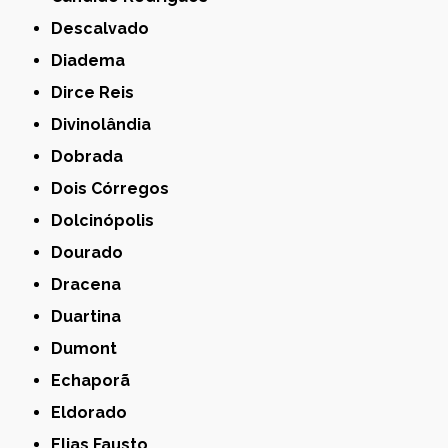
Descalvado
Diadema
Dirce Reis
Divinolândia
Dobrada
Dois Córregos
Dolcinópolis
Dourado
Dracena
Duartina
Dumont
Echaporã
Eldorado
Elias Fausto