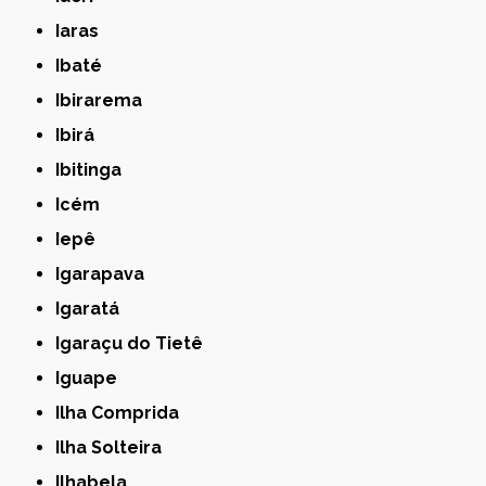
Iaras
Ibaté
Ibirarema
Ibirá
Ibitinga
Icém
Iepê
Igarapava
Igaratá
Igaraçu do Tietê
Iguape
Ilha Comprida
Ilha Solteira
Ilhabela