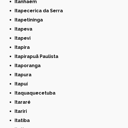
Itanhaém
Itapecerica da Serra
Itapetininga
Itapeva
Itapevi
Itapira
Itapirapuã Paulista
Itaporanga
Itapura
Itapuí
Itaquaquecetuba
Itararé
Itariri
Itatiba