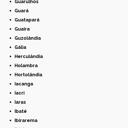
Guarulhos
Guará
Guatapará
Guaíra
Guzolândia
Gália
Herculândia
Holambra
Hortolândia
Iacanga
Iacri
Iaras
Ibaté
Ibirarema