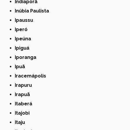
Indiaporã
Inúbia Paulista
Ipaussu
Iperó
Ipeúna
Ipiguá
Iporanga
Ipuã
Iracemápolis
Irapuru
Irapuã
Itaberá
Itajobi
Itaju