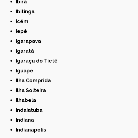
Ibirá
Ibitinga
Icém
Iepê
Igarapava
Igaratá
Igaraçu do Tietê
Iguape
Ilha Comprida
Ilha Solteira
Ilhabela
Indaiatuba
Indiana
Indianapolis