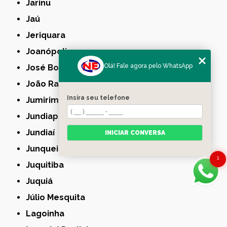
Jarinu
Jaú
Jeriquara
Joanópolis
Olá! Fale agora pelo WhatsApp
José Bonifácio
João Ramalho
Insira seu telefone
Jumirim
Jundiapeba
Jundiaí
INICIAR CONVERSA
Junqueirópolis
1
Juquitiba
Juquiá
Júlio Mesquita
Lagoinha