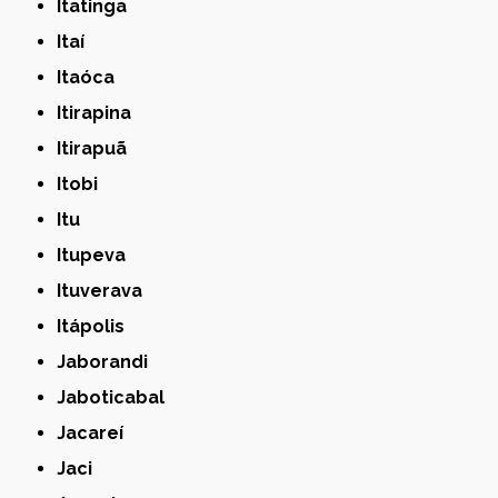
Itatinga
Itaí
Itaóca
Itirapina
Itirapuã
Itobi
Itu
Itupeva
Ituverava
Itápolis
Jaborandi
Jaboticabal
Jacareí
Jaci