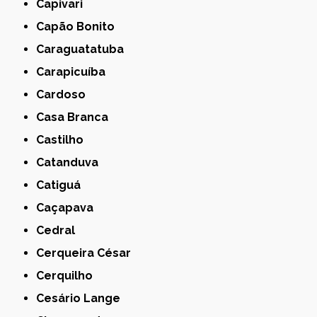
Capivari
Capão Bonito
Caraguatatuba
Carapicuíba
Cardoso
Casa Branca
Castilho
Catanduva
Catiguá
Caçapava
Cedral
Cerqueira César
Cerquilho
Cesário Lange