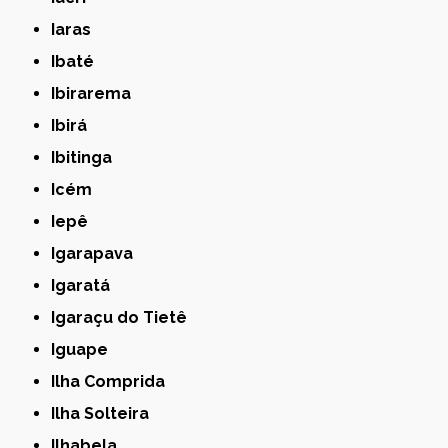
Iaras
Ibaté
Ibirarema
Ibirá
Ibitinga
Icém
Iepê
Igarapava
Igaratá
Igaraçu do Tietê
Iguape
Ilha Comprida
Ilha Solteira
Ilhabela