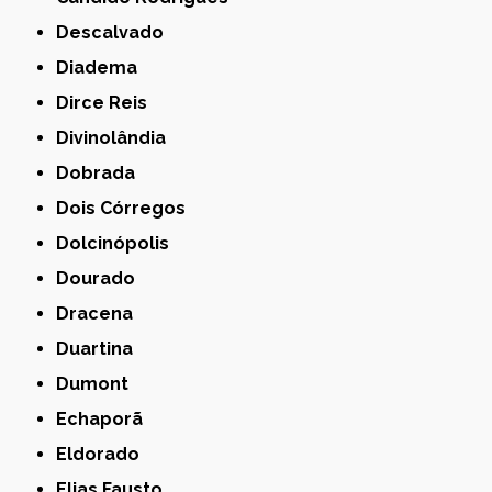
Descalvado
Diadema
Dirce Reis
Divinolândia
Dobrada
Dois Córregos
Dolcinópolis
Dourado
Dracena
Duartina
Dumont
Echaporã
Eldorado
Elias Fausto