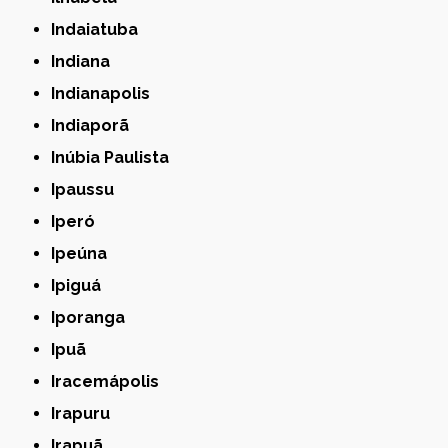
Indaiatuba
Indiana
Indianapolis
Indiaporã
Inúbia Paulista
Ipaussu
Iperó
Ipeúna
Ipiguá
Iporanga
Ipuã
Iracemápolis
Irapuru
Irapuã