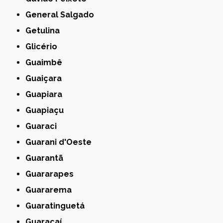
General Salgado
Getulina
Glicério
Guaimbê
Guaiçara
Guapiara
Guapiaçu
Guaraci
Guarani d'Oeste
Guarantã
Guararapes
Guararema
Guaratinguetá
Guaraçaí