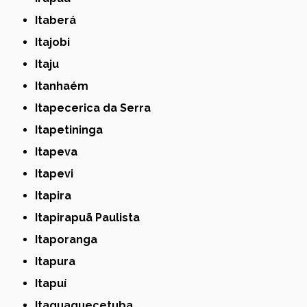
Itaberá
Itajobi
Itaju
Itanhaém
Itapecerica da Serra
Itapetininga
Itapeva
Itapevi
Itapira
Itapirapuã Paulista
Itaporanga
Itapura
Itapuí
Itaquaquecetuba