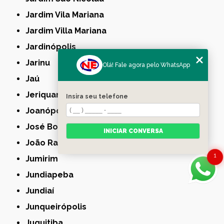
Jardim Vila Mariana
Jardim Villa Mariana
Jardinópolis
Jarinu
Olá! Fale agora pelo WhatsApp
Jaú
Jeriquara
Insira seu telefone
Joanópolis
José Bonifácio
INICIAR CONVERSA
João Ramalho
1
Jumirim
Jundiapeba
Jundiaí
Junqueirópolis
Juquitiba