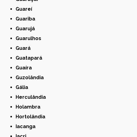
Guareí
Guariba
Guarujá
Guarulhos
Guará
Guatapará
Guaíra
Guzolândia
Gália
Herculândia
Holambra
Hortolândia
Iacanga
Iacri