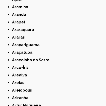
Aramina
Arandu
Arapeí
Araraquara
Araras
Araçariguama
Araçatuba
Araçoiaba da Serra
Arco-Íris
Arealva
Areias
Areiópolis
Ariranha
Artur Nogueira