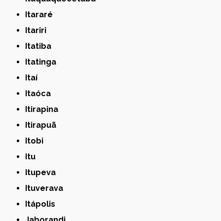
Itararé
Itariri
Itatiba
Itatinga
Itaí
Itaóca
Itirapina
Itirapuã
Itobi
Itu
Itupeva
Ituverava
Itápolis
Jaborandi