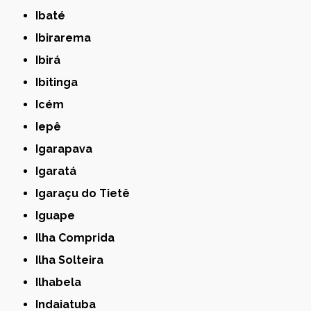
Ibaté
Ibirarema
Ibirá
Ibitinga
Icém
Iepê
Igarapava
Igaratá
Igaraçu do Tietê
Iguape
Ilha Comprida
Ilha Solteira
Ilhabela
Indaiatuba