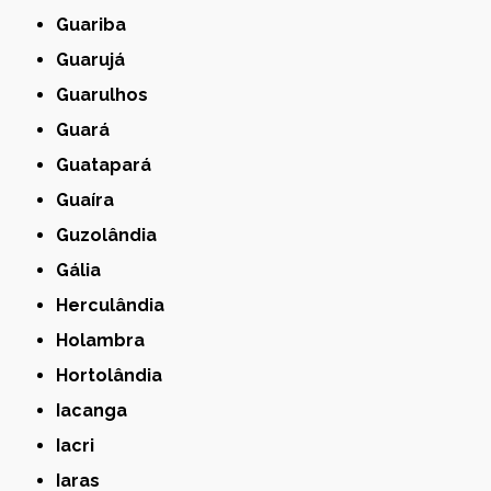
Guariba
Guarujá
Guarulhos
Guará
Guatapará
Guaíra
Guzolândia
Gália
Herculândia
Holambra
Hortolândia
Iacanga
Iacri
Iaras