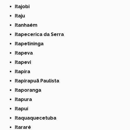
Itajobi
Itaju
Itanhaém
Itapecerica da Serra
Itapetininga
Itapeva
Itapevi
Itapira
Itapirapuã Paulista
Itaporanga
Itapura
Itapuí
Itaquaquecetuba
Itararé