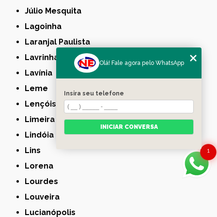
Júlio Mesquita
Lagoinha
Laranjal Paulista
Lavrinhas
Olá! Fale agora pelo WhatsApp
Lavínia
Leme
Insira seu telefone
Lençóis Paulista
Limeira
INICIAR CONVERSA
Lindóia
Lins
1
Lorena
Lourdes
Louveira
Lucianópolis