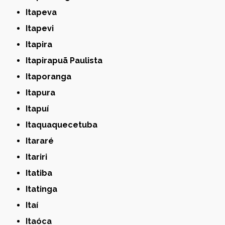
Itapeva
Itapevi
Itapira
Itapirapuã Paulista
Itaporanga
Itapura
Itapuí
Itaquaquecetuba
Itararé
Itariri
Itatiba
Itatinga
Itaí
Itaóca