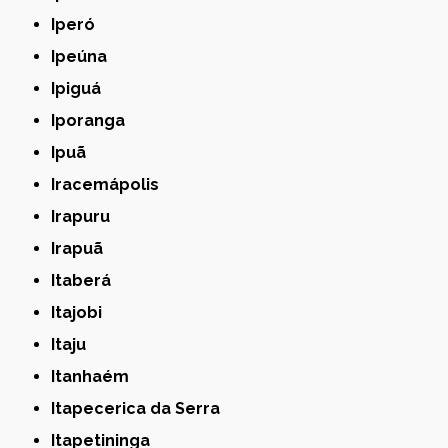
Iperó
Ipeúna
Ipiguá
Iporanga
Ipuã
Iracemápolis
Irapuru
Irapuã
Itaberá
Itajobi
Itaju
Itanhaém
Itapecerica da Serra
Itapetininga