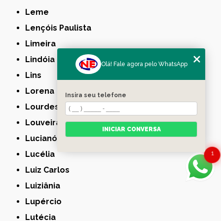
Leme
Lençóis Paulista
Limeira
Lindóia
Olá! Fale agora pelo WhatsApp
Lins
Lorena
Insira seu telefone
Lourdes
Louveira
INICIAR CONVERSA
Lucianópolis
Lucélia
1
Luiz Carlos
Luiziânia
Lupércio
Lutécia