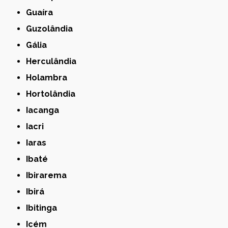
Guaíra
Guzolândia
Gália
Herculândia
Holambra
Hortolândia
Iacanga
Iacri
Iaras
Ibaté
Ibirarema
Ibirá
Ibitinga
Icém