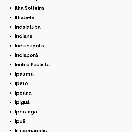
Ilha Solteira
Ilhabela
Indaiatuba
Indiana
Indianapolis
Indiaporã
Inúbia Paulista
Ipaussu
Iperó
Ipeúna
Ipiguá
Iporanga
Ipuã
Iracemápolis