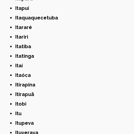
Itapuí
Itaquaquecetuba
Itararé
Itariri
Itatiba
Itatinga
Itaí
Itaóca
Itirapina
Itirapuã
Itobi
Itu
Itupeva
Ituverava