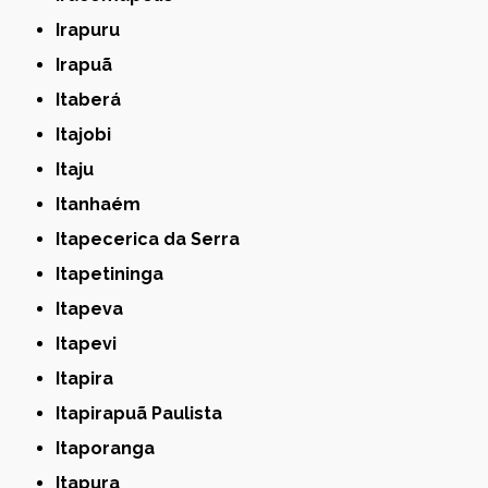
Irapuru
Irapuã
Itaberá
Itajobi
Itaju
Itanhaém
Itapecerica da Serra
Itapetininga
Itapeva
Itapevi
Itapira
Itapirapuã Paulista
Itaporanga
Itapura