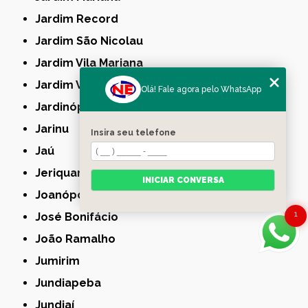
Jardim Record
Jardim São Nicolau
Jardim Vila Mariana
Jardim Villa Mariana
Olá! Fale agora pelo WhatsApp
Jardinópolis
Jarinu
Insira seu telefone
Jaú
Jeriquara
INICIAR CONVERSA
Joanópolis
1
José Bonifácio
João Ramalho
Jumirim
Jundiapeba
Jundiaí