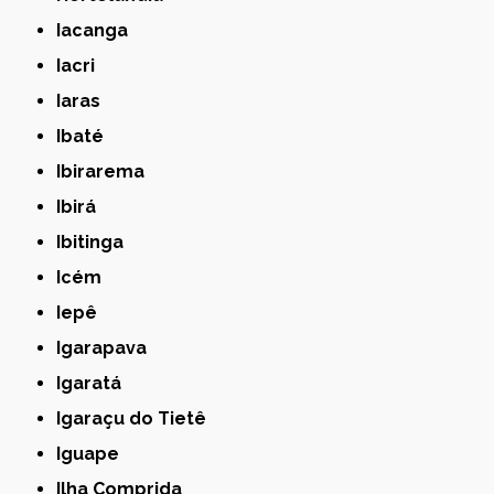
Iacanga
Iacri
Iaras
Ibaté
Ibirarema
Ibirá
Ibitinga
Icém
Iepê
Igarapava
Igaratá
Igaraçu do Tietê
Iguape
Ilha Comprida