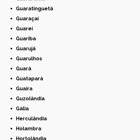
Guaratinguetá
Guaraçaí
Guareí
Guariba
Guarujá
Guarulhos
Guará
Guatapará
Guaíra
Guzolândia
Gália
Herculândia
Holambra
Hortolândia