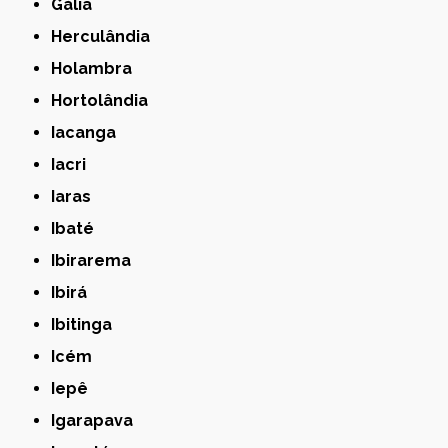
Gália
Herculândia
Holambra
Hortolândia
Iacanga
Iacri
Iaras
Ibaté
Ibirarema
Ibirá
Ibitinga
Icém
Iepê
Igarapava