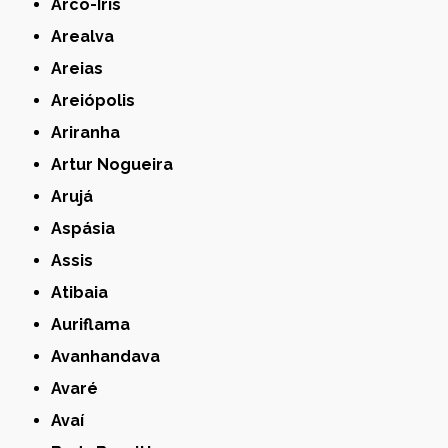
Arco-Íris
Arealva
Areias
Areiópolis
Ariranha
Artur Nogueira
Arujá
Aspásia
Assis
Atibaia
Auriflama
Avanhandava
Avaré
Avaí