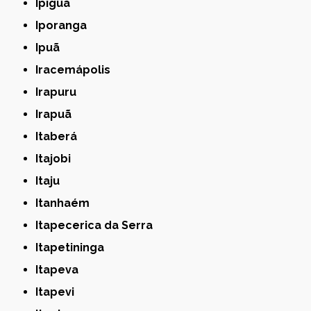
Ipiguá
Iporanga
Ipuã
Iracemápolis
Irapuru
Irapuã
Itaberá
Itajobi
Itaju
Itanhaém
Itapecerica da Serra
Itapetininga
Itapeva
Itapevi