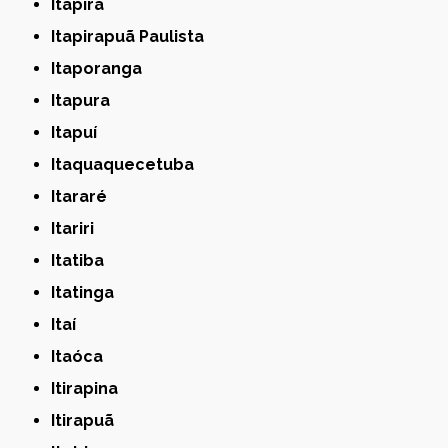
Itapira
Itapirapuã Paulista
Itaporanga
Itapura
Itapuí
Itaquaquecetuba
Itararé
Itariri
Itatiba
Itatinga
Itaí
Itaóca
Itirapina
Itirapuã