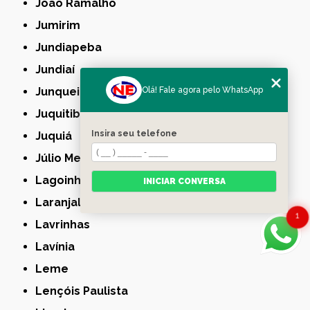
João Ramalho
Jumirim
Jundiapeba
Jundiaí
Olá! Fale agora pelo WhatsApp
Junqueirópolis
Juquitiba
Insira seu telefone
Juquiá
Júlio Mesquita
Lagoinha
INICIAR CONVERSA
Laranjal Paulista
1
Lavrinhas
Lavínia
Leme
Lençóis Paulista