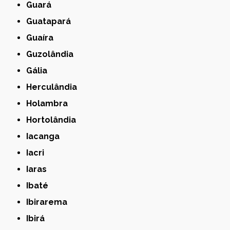
Guará
Guatapará
Guaíra
Guzolândia
Gália
Herculândia
Holambra
Hortolândia
Iacanga
Iacri
Iaras
Ibaté
Ibirarema
Ibirá