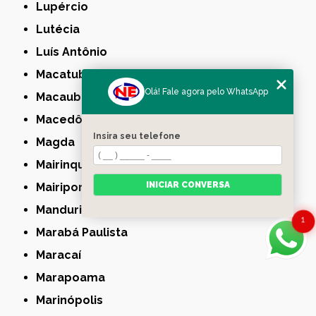
Lupércio
Lutécia
Luís Antônio
Macatuba
Olá! Fale agora pelo WhatsApp
Macaubal
Macedônia
Insira seu telefone
Magda
Mairinque
INICIAR CONVERSA
Mairiporã
Manduri
1
Marabá Paulista
Maracaí
Marapoama
Marinópolis