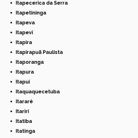
Itapecerica da Serra
Itapetininga
Itapeva
Itapevi
Itapira
Itapirapuã Paulista
Itaporanga
Itapura
Itapuí
Itaquaquecetuba
Itararé
Itariri
Itatiba
Itatinga