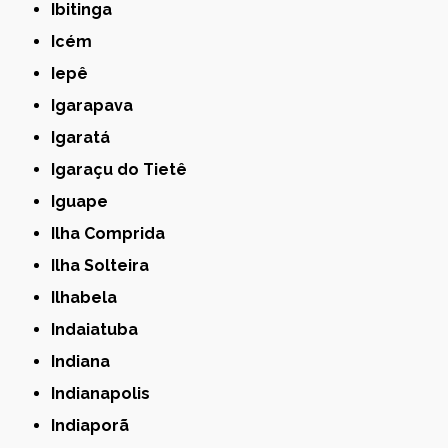
Ibitinga
Icém
Iepê
Igarapava
Igaratá
Igaraçu do Tietê
Iguape
Ilha Comprida
Ilha Solteira
Ilhabela
Indaiatuba
Indiana
Indianapolis
Indiaporã