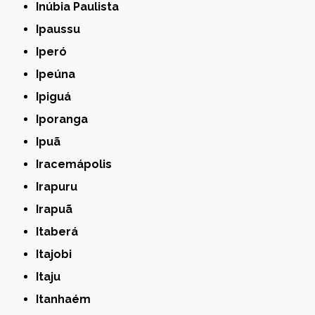
Inúbia Paulista
Ipaussu
Iperó
Ipeúna
Ipiguá
Iporanga
Ipuã
Iracemápolis
Irapuru
Irapuã
Itaberá
Itajobi
Itaju
Itanhaém