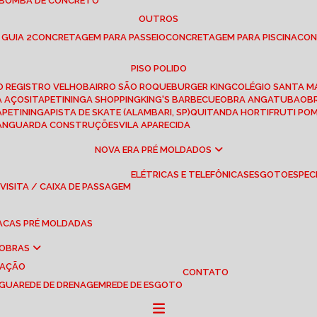
 BOMBA DE CONCRETO
OUTROS
 GUIA 2
CONCRETAGEM PARA PASSEIO
CONCRETAGEM PARA PISCINA
CO
PISO POLIDO
RO REGISTRO VELHO
BAIRRO SÃO ROQUE
BURGER KING
COLÉGIO SANTA M
A AÇOS
ITAPETININGA SHOPPING
KING'S BARBECUE
OBRA ANGATUBA
O
TAPETININGA
PISTA DE SKATE (ALAMBARI, SP)
QUITANDA HORTIFRUTI PO
VANGUARDA CONSTRUÇÕES
VILA APARECIDA
NOVA ERA PRÉ MOLDADOS
ELÉTRICAS E TELEFÔNICAS
ESGOTO
ESPEC
 VISITA / CAIXA DE PASSAGEM
LACAS PRÉ MOLDADAS
 OBRAS
UAÇÃO
CONTATO
ÁGUA
REDE DE DRENAGEM
REDE DE ESGOTO