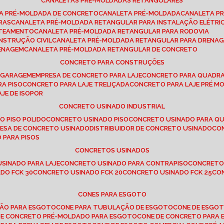
CANALETAS PRÉ-MOLDADAS RETANGULARES
TA PRÉ-MOLDADA DE CONCRETO
CANALETA PRÉ-MOLDADA
CANALETA P
RAS
CANALETA PRÉ-MOLDADA RETANGULAR PARA INSTALAÇÃO ELÉTRI
OTEAMENTO
CANALETA PRÉ-MOLDADA RETANGULAR PARA RODOVIA
NSTRUÇÃO CIVIL
CANALETA PRÉ-MOLDADA RETANGULAR PARA DRENA
RENAGEM
CANALETA PRÉ-MOLDADA RETANGULAR DE CONCRETO
CONCRETO PARA CONSTRUÇÕES
E GARAGEM
EMPRESA DE CONCRETO PARA LAJE
CONCRETO PARA QUADRA
RA PISO
CONCRETO PARA LAJE TRELIÇADA
CONCRETO PARA LAJE PRÉ M
AJE DE ISOPOR
CONCRETO USINADO INDUSTRIAL
O PISO POLIDO
CONCRETO USINADO PISO
CONCRETO USINADO PARA Q
RESA DE CONCRETO USINADO
DISTRIBUIDOR DE CONCRETO USINADO
C
 PARA PISOS
CONCRETOS USINADOS
USINADO PARA LAJE
CONCRETO USINADO PARA CONTRAPISO
CONCRETO
DO FCK 30
CONCRETO USINADO FCK 20
CONCRETO USINADO FCK 25
C
CONES PARA ESGOTO
ÇÃO PARA ESGOTO
CONE PARA TUBULAÇÃO DE ESGOTO
CONE DE ESGO
 DE CONCRETO PRÉ-MOLDADO PARA ESGOTO
CONE DE CONCRETO PARA