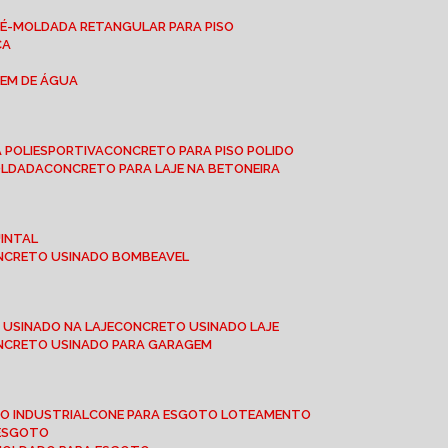
RÉ-MOLDADA RETANGULAR PARA PISO
CA
GEM DE ÁGUA
 POLIESPORTIVA
CONCRETO PARA PISO POLIDO
OLDADA
CONCRETO PARA LAJE NA BETONEIRA
UINTAL
ONCRETO USINADO BOMBEAVEL
 USINADO NA LAJE
CONCRETO USINADO LAJE
ONCRETO USINADO PARA GARAGEM
TO INDUSTRIAL
CONE PARA ESGOTO LOTEAMENTO
 ESGOTO