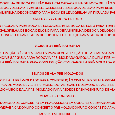
SO
GRELHA DE BOCA DE LEÃO PARA CALÇADA
GRELHA DE BOCA DE LEÃO 
DE BOCA DE LEÃO PARA DRENAGEM
GRELHA DE BOCA DE LEÃO PARA REDE 
VIL
GRELHA DE CONCRETO PARA BOCA DE LEÃO
GRELHA ARTICULADA PA
GRELHAS PARA BOCA DE LOBO
ARTICULADA PARA BOCA DE LOBO
GRELHA DE BOCA DE LOBO PARA TRÁ
IVIL
GRELHA DE BOCA DE LOBO PARA OBRAS
GRELHA DE BOCA DE LOB
DE CONCRETO PARA BOCA DE LOBO
GRELHA DE AÇO PARA BOCA DE LOBO
GÁRGULAS PRÉ-MOLDADAS
ONSTRUÇÃO
GÁRGULA SIMPLES PARA REVITALIZAÇÃO DE FACHADAS
GÁR
NCIAIS
GÁRGULA PARA RODOVIA PRÉ-MOLDADA
GÁRGULA DUPLA PRÉ-
ULA PRÉ-MOLDADA PARA CONSTRUÇÃO CIVIL
GÁRGULA PRÉ-MOLDADA 
MUROS DE ALA PRÉ-MOLDADOS
RO DE ALA PRÉ-MOLDADO PARA CONSTRUÇÃO CIVIL
MURO DE ALA PRÉ
BRICA DE MURO DE ALA PRÉ-MOLDADO
FABRICANTE DE MURO DE ALA P
ADO
MURO DE ALA PRÉ-MOLDADO PARA REDE DE DRENAGEM
MURO DE A
MUROS DE CONCRETO
ADO
MURO DE CONCRETO EM PLACAS
MURO EM CONCRETO ARMADO
MU
PRÉ FABRICADO
MURO CONCRETO PRÉ MOLDADO
MURO CONCRETO AR
MUROS EM CONCRETO