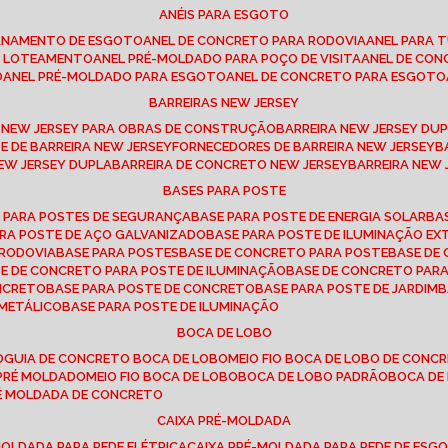
ANÉIS PARA ESGOTO
CANAMENTO DE ESGOTO
ANEL DE CONCRETO PARA RODOVIA
ANEL PARA
TO LOTEAMENTO
ANEL PRÉ-MOLDADO PARA POÇO DE VISITA
ANEL DE CO
O
ANEL PRÉ-MOLDADO PARA ESGOTO
ANEL DE CONCRETO PARA ESGOTO
BARREIRAS NEW JERSEY
A NEW JERSEY PARA OBRAS DE CONSTRUÇÃO
BARREIRA NEW JERSEY D
TE DE BARREIRA NEW JERSEY
FORNECEDORES DE BARREIRA NEW JERSEY
NEW JERSEY DUPLA
BARREIRA DE CONCRETO NEW JERSEY
BARREIRA NEW
BASES PARA POSTE
O PARA POSTES DE SEGURANÇA
BASE PARA POSTE DE ENERGIA SOLAR
B
PARA POSTE DE AÇO GALVANIZADO
BASE PARA POSTE DE ILUMINAÇÃO E
 RODOVIA
BASE PARA POSTES
BASE DE CONCRETO PARA POSTE
BASE D
SE DE CONCRETO PARA POSTE DE ILUMINAÇÃO
BASE DE CONCRETO PAR
ONCRETO
BASE PARA POSTE DE CONCRETO
BASE PARA POSTE DE JARDIM
 METÁLICO
BASE PARA POSTE DE ILUMINAÇÃO
BOCA DE LOBO
O
GUIA DE CONCRETO BOCA DE LOBO
MEIO FIO BOCA DE LOBO DE CONC
O PRÉ MOLDADO
MEIO FIO BOCA DE LOBO
BOCA DE LOBO PADRÃO
BOCA D
RÉ MOLDADA DE CONCRETO
CAIXA PRÉ-MOLDADA
-MOLDADA PARA REDE ELÉTRICA
CAIXA PRÉ-MOLDADA PARA REDE DE ESG