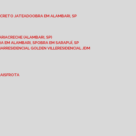
NCRETO JATEADO
OBRA EM ALAMBARI, SP
ARIA
CRECHE (ALAMBARI, SP)
BRA EM ALAMBARI, SP
OBRA EM SARAPUÍ, SP
MAR
RESIDENCIAL GOLDEN VILLE
RESIDENCIAL JDM
IAIS
FROTA