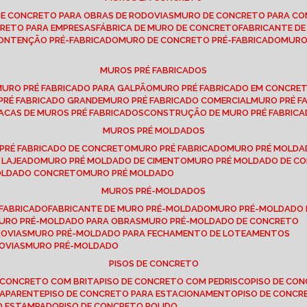
DE CONCRETO PARA OBRAS DE RODOVIAS
MURO DE CONCRETO PARA CO
CRETO PARA EMPRESAS
FÁBRICA DE MURO DE CONCRETO
FABRICANTE D
CONTENÇÃO PRÉ-FABRICADO
MURO DE CONCRETO PRÉ-FABRICADO
MUR
MUROS PRÉ FABRICADOS
MURO PRÉ FABRICADO PARA GALPÃO
MURO PRÉ FABRICADO EM CONCRE
 PRÉ FABRICADO GRANDE
MURO PRÉ FABRICADO COMERCIAL
MURO PRÉ 
LACAS DE MUROS PRÉ FABRICADOS
CONSTRUÇÃO DE MURO PRÉ FABRIC
MUROS PRÉ MOLDADOS
 PRÉ FABRICADO DE CONCRETO
MURO PRÉ FABRICADO
MURO PRÉ MOLD
 LAJEADO
MURO PRÉ MOLDADO DE CIMENTO
MURO PRÉ MOLDADO DE 
MOLDADO CONCRETO
MURO PRÉ MOLDADO
MUROS PRÉ-MOLDADOS
-FABRICADO
FABRICANTE DE MURO PRÉ-MOLDADO
MURO PRÉ-MOLDADO
MURO PRÉ-MOLDADO PARA OBRAS
MURO PRÉ-MOLDADO DE CONCRETO
ROVIAS
MURO PRÉ-MOLDADO PARA FECHAMENTO DE LOTEAMENTOS
OVIAS
MURO PRÉ-MOLDADO
PISOS DE CONCRETO
DE CONCRETO COM BRITA
PISO DE CONCRETO COM PEDRISCO
PISO DE C
 APARENTE
PISO DE CONCRETO PARA ESTACIONAMENTO
PISO DE CONC
TO ESTAMPADO
PISO DE CONCRETO POLIDO