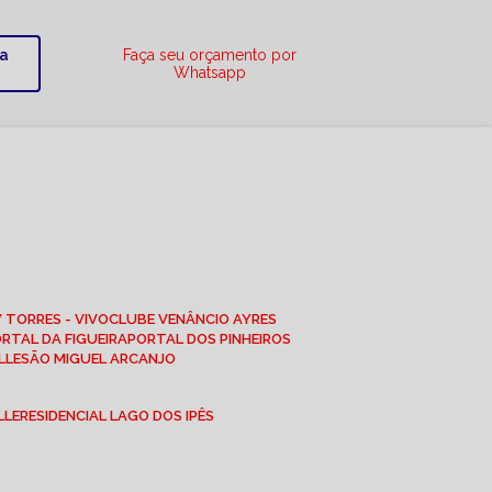
ra
Faça seu orçamento por
Whatsapp
W TORRES - VIVO
CLUBE VENÂNCIO AYRES
ORTAL DA FIGUEIRA
PORTAL DOS PINHEIROS
LLE
SÃO MIGUEL ARCANJO
LLE
RESIDENCIAL LAGO DOS IPÊS