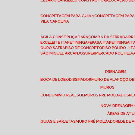
CESÁRIO LANGE
ELO CONSTRUTORA
LOCAÇÃO DE
CONCRETAGEM PARA GUIA 1
CONCRETAGEM PARA
VILA CAROLINA
ÁGILA CONSTRUÇÃO
ARAÇOIABA DA SERRA
BAIR
EXCELEITE ITAPETININGA
FEPASA ITAPETININGA
IT
OURO SAFRA
PISO DE CONCRETO
PISO POLIDO - I
SÃO MIGUEL ARCANJO
SUPERMERCADO POLITEL
DRENAGEM
BOCA DE LOBO
DISSIPADOR
MURO DE ALA
POÇO DE
MUROS
CONDOMÍNIO REAL SUL
MUROS PRÉ MOLDADOS
P
NOVA DRENAGEM
ÁREAS DE AT
GUIAS E SARJETAS
MURO PRÉ MOLDADO
REDE DE 