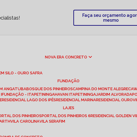
Faça seu orçamento ago
ialistas!
mesmo
NOVA ERA CONCRETO
M SILO - OURO SAFRA
FUNDAÇÃO
EM ANGATUBA
BOSQUE DOS PINHEIROS
CAMPINA DO MONTE ALEGRE
CA
I
FUNDAÇÃO - ITAPETININGA
HAVAN ITAPETININGA
JARDIM ALVORADA
P
E
RESIDENCIAL LAGO DOS IPÊS
RESIDENCIAL MARINA
RESIDENCIAL OUROVI
LAJES
PORTAL DOS PINHEIROS
PORTAL DOS PINHEIROS 6
RESIDENCIAL GOLDEN VI
 BARTH
VILA CAROLINA
VILA SERAFIM