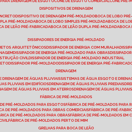
E PARA DRENAGEM DE ESGOTO
CONE DE ESGOTO COMERCIAL
CONE PRÉ
DISPOSITIVOS DE DRENAGEM
ONCRETO
DISPOSITIVO DE DRENAGEM PRÉ-MOLDADO
BOCA DE LOBO PR
UPLA PRÉ-MOLDADA
BOCA DE LOBO SIMPLES PRÉ-MOLDADA
BOCA DE L
OCA DE LEÃO PRÉ-FABRICADA
BOCA DE LEÃO DUPLA PRÉ-MOLDADA
BOCA
DISSIPADORES DE ENERGIA PRÉ-MOLDADO
ROJETOS ARQUITETÔNICOS
DISSIPADOR DE ENERGIA COM MURALHA
DISS
ENAGEM
DISSIPADOR DE ENERGIA PRÉ-MOLDADO PARA OBRAS
DISSIPAD
NSTRUÇÃO CIVIL
DISSIPADOR DE ENERGIA PRÉ-MOLDADO INDUSTRIAL
RETO
DISSIPADOR PRÉ-MOLDADO
DISSIPADOR DE ENERGIA PRÉ-FABRICAD
DRENAGEM
E DRENAGEM DE ÁGUAS PLUVIAIS
SISTEMAS DE ÁGUA ESGOTO E DREN
AS PLUVIAIS EM EDIFÍCIOS
DRENAGEM DE ÁGUAS PLUVIAIS PREDIAIS
DR
ENAGEM DE ÁGUAS PLUVIAIS EM ATERROS
DRENAGEM DE ÁGUAS PLUVIAI
FÁBRICA DE PRÉ-MOLDADOS
A DE PRÉ-MOLDADOS PARA ESGOTOS
FÁBRICA DE PRÉ-MOLDADOS PARA R
ICA DE PRÉ-MOLDADOS PARA OBRAS COMERCIAIS
FÁBRICA DE PRÉ-FABR
BRICA DE PRÉ-MOLDADOS PARA OBRAS
FÁBRICA DE PRÉ-MOLDADOS EM
IVIL
FÁBRICA DE PRÉ-MOLDADOS PERTO DE MIM
GRELHAS PARA BOCA DE LEÃO