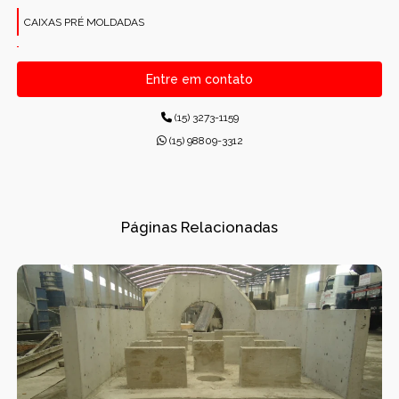
CAIXAS PRÉ MOLDADAS
CANALETAS PRÉ-MOLDADAS RETANGULARES
Entre em contato
CONCRETO PARA CONSTRUÇÕES
(15) 3273-1159
CONCRETO USINADO INDUSTRIAL
(15) 98809-3312
CONCRETOS USINADOS
CONES PARA ESGOTO
Páginas Relacionadas
DISPOSITIVOS DE DRENAGEM
DISSIPADORES DE ENERGIA PRÉ-MOLDADO
DRENAGEM
FÁBRICA DE PRÉ-MOLDADOS