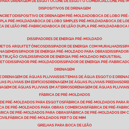
E PARA DRENAGEM DE ESGOTO
CONE DE ESGOTO COMERCIAL
CONE PRÉ
DISPOSITIVOS DE DRENAGEM
ONCRETO
DISPOSITIVO DE DRENAGEM PRÉ-MOLDADO
BOCA DE LOBO PR
UPLA PRÉ-MOLDADA
BOCA DE LOBO SIMPLES PRÉ-MOLDADA
BOCA DE L
OCA DE LEÃO PRÉ-FABRICADA
BOCA DE LEÃO DUPLA PRÉ-MOLDADA
BOCA
DISSIPADORES DE ENERGIA PRÉ-MOLDADO
ROJETOS ARQUITETÔNICOS
DISSIPADOR DE ENERGIA COM MURALHA
DISS
ENAGEM
DISSIPADOR DE ENERGIA PRÉ-MOLDADO PARA OBRAS
DISSIPAD
NSTRUÇÃO CIVIL
DISSIPADOR DE ENERGIA PRÉ-MOLDADO INDUSTRIAL
RETO
DISSIPADOR PRÉ-MOLDADO
DISSIPADOR DE ENERGIA PRÉ-FABRICAD
DRENAGEM
E DRENAGEM DE ÁGUAS PLUVIAIS
SISTEMAS DE ÁGUA ESGOTO E DREN
AS PLUVIAIS EM EDIFÍCIOS
DRENAGEM DE ÁGUAS PLUVIAIS PREDIAIS
DR
ENAGEM DE ÁGUAS PLUVIAIS EM ATERROS
DRENAGEM DE ÁGUAS PLUVIAI
FÁBRICA DE PRÉ-MOLDADOS
A DE PRÉ-MOLDADOS PARA ESGOTOS
FÁBRICA DE PRÉ-MOLDADOS PARA R
ICA DE PRÉ-MOLDADOS PARA OBRAS COMERCIAIS
FÁBRICA DE PRÉ-FABR
BRICA DE PRÉ-MOLDADOS PARA OBRAS
FÁBRICA DE PRÉ-MOLDADOS EM
IVIL
FÁBRICA DE PRÉ-MOLDADOS PERTO DE MIM
GRELHAS PARA BOCA DE LEÃO