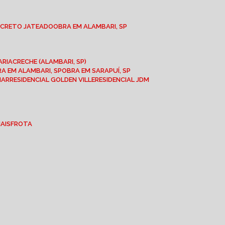
NCRETO JATEADO
OBRA EM ALAMBARI, SP
ARIA
CRECHE (ALAMBARI, SP)
BRA EM ALAMBARI, SP
OBRA EM SARAPUÍ, SP
MAR
RESIDENCIAL GOLDEN VILLE
RESIDENCIAL JDM
IAIS
FROTA