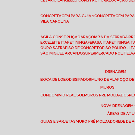
CESÁRIO LANGE
ELO CONSTRUTORA
LOCAÇÃO DE
CONCRETAGEM PARA GUIA 1
CONCRETAGEM PARA
VILA CAROLINA
ÁGILA CONSTRUÇÃO
ARAÇOIABA DA SERRA
BAIR
EXCELEITE ITAPETININGA
FEPASA ITAPETININGA
IT
OURO SAFRA
PISO DE CONCRETO
PISO POLIDO - I
SÃO MIGUEL ARCANJO
SUPERMERCADO POLITEL
DRENAGEM
BOCA DE LOBO
DISSIPADOR
MURO DE ALA
POÇO DE
MUROS
CONDOMÍNIO REAL SUL
MUROS PRÉ MOLDADOS
P
NOVA DRENAGEM
ÁREAS DE AT
GUIAS E SARJETAS
MURO PRÉ MOLDADO
REDE DE 