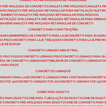
CANALETAS PRÉ-MOLDADAS RETANGULARES
TA PRÉ-MOLDADA DE CONCRETO
CANALETA PRÉ-MOLDADA
CANALETA P
RAS
CANALETA PRÉ-MOLDADA RETANGULAR PARA INSTALAÇÃO ELÉTRI
OTEAMENTO
CANALETA PRÉ-MOLDADA RETANGULAR PARA RODOVIA
NSTRUÇÃO CIVIL
CANALETA PRÉ-MOLDADA RETANGULAR PARA DRENA
RENAGEM
CANALETA PRÉ-MOLDADA RETANGULAR DE CONCRETO
CONCRETO PARA CONSTRUÇÕES
E GARAGEM
EMPRESA DE CONCRETO PARA LAJE
CONCRETO PARA QUADRA
RA PISO
CONCRETO PARA LAJE TRELIÇADA
CONCRETO PARA LAJE PRÉ M
AJE DE ISOPOR
CONCRETO USINADO INDUSTRIAL
O PISO POLIDO
CONCRETO USINADO PISO
CONCRETO USINADO PARA Q
RESA DE CONCRETO USINADO
DISTRIBUIDOR DE CONCRETO USINADO
C
 PARA PISOS
CONCRETOS USINADOS
USINADO PARA LAJE
CONCRETO USINADO PARA CONTRAPISO
CONCRETO
DO FCK 30
CONCRETO USINADO FCK 20
CONCRETO USINADO FCK 25
C
CONES PARA ESGOTO
ÇÃO PARA ESGOTO
CONE PARA TUBULAÇÃO DE ESGOTO
CONE DE ESGO
 DE CONCRETO PRÉ-MOLDADO PARA ESGOTO
CONE DE CONCRETO PARA