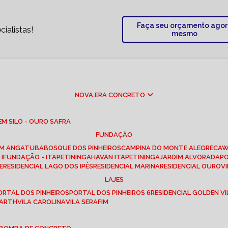
Faça seu orçamento ago
ialistas!
mesmo
NOVA ERA CONCRETO
M SILO - OURO SAFRA
FUNDAÇÃO
EM ANGATUBA
BOSQUE DOS PINHEIROS
CAMPINA DO MONTE ALEGRE
CA
I
FUNDAÇÃO - ITAPETININGA
HAVAN ITAPETININGA
JARDIM ALVORADA
P
E
RESIDENCIAL LAGO DOS IPÊS
RESIDENCIAL MARINA
RESIDENCIAL OUROVI
LAJES
PORTAL DOS PINHEIROS
PORTAL DOS PINHEIROS 6
RESIDENCIAL GOLDEN VI
 BARTH
VILA CAROLINA
VILA SERAFIM