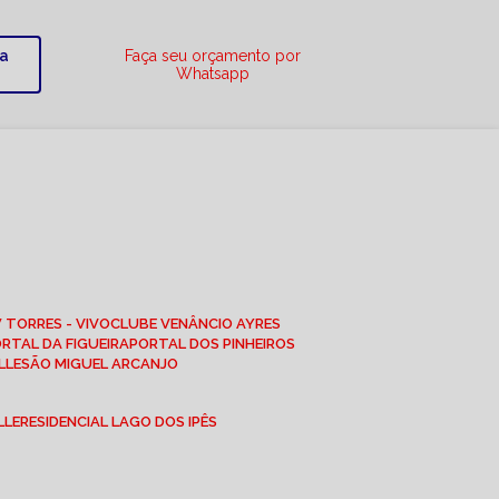
ra
Faça seu orçamento por
Whatsapp
W TORRES - VIVO
CLUBE VENÂNCIO AYRES
ORTAL DA FIGUEIRA
PORTAL DOS PINHEIROS
LLE
SÃO MIGUEL ARCANJO
LLE
RESIDENCIAL LAGO DOS IPÊS