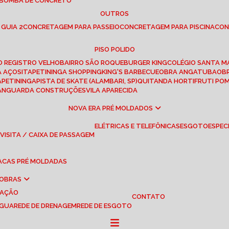
 BOMBA DE CONCRETO
OUTROS
 GUIA 2
CONCRETAGEM PARA PASSEIO
CONCRETAGEM PARA PISCINA
CO
PISO POLIDO
RO REGISTRO VELHO
BAIRRO SÃO ROQUE
BURGER KING
COLÉGIO SANTA M
A AÇOS
ITAPETININGA SHOPPING
KING'S BARBECUE
OBRA ANGATUBA
O
TAPETININGA
PISTA DE SKATE (ALAMBARI, SP)
QUITANDA HORTIFRUTI PO
VANGUARDA CONSTRUÇÕES
VILA APARECIDA
NOVA ERA PRÉ MOLDADOS
ELÉTRICAS E TELEFÔNICAS
ESGOTO
ESPEC
 VISITA / CAIXA DE PASSAGEM
LACAS PRÉ MOLDADAS
 OBRAS
UAÇÃO
CONTATO
ÁGUA
REDE DE DRENAGEM
REDE DE ESGOTO