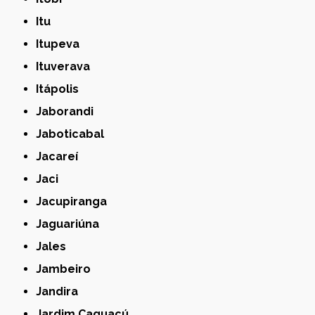
Itu
Itupeva
Ituverava
Itápolis
Jaborandi
Jaboticabal
Jacareí
Jaci
Jacupiranga
Jaguariúna
Jales
Jambeiro
Jandira
Jardim Caguacú