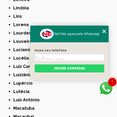
Lindóia
Lins
Lorena
Lourdes
Olá! Fale agora pelo WhatsApp
Louveira
Lucianópolis
Insira seu telefone
Lucélia
Luiz Carlos
INICIAR CONVERSA
Luiziânia
1
Lupércio
Lutécia
Luís Antônio
Macatuba
Macaubal