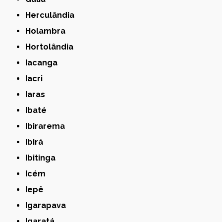
Herculândia
Holambra
Hortolândia
Iacanga
Iacri
Iaras
Ibaté
Ibirarema
Ibirá
Ibitinga
Icém
Iepê
Igarapava
Igaratá