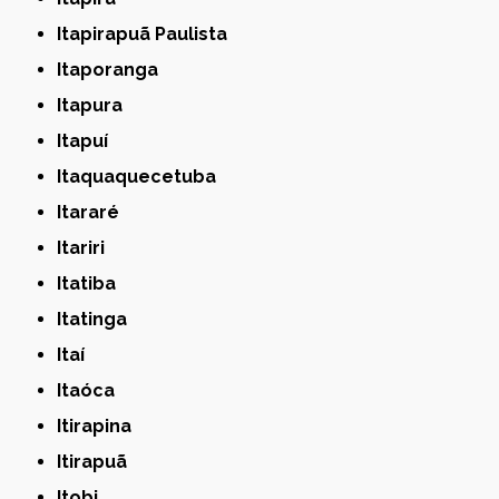
Itapirapuã Paulista
Itaporanga
Itapura
Itapuí
Itaquaquecetuba
Itararé
Itariri
Itatiba
Itatinga
Itaí
Itaóca
Itirapina
Itirapuã
Itobi