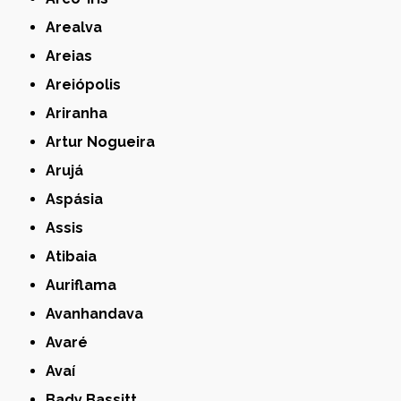
Arealva
Areias
Areiópolis
Ariranha
Artur Nogueira
Arujá
Aspásia
Assis
Atibaia
Auriflama
Avanhandava
Avaré
Avaí
Bady Bassitt