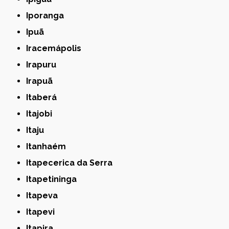
Iporanga
Ipuã
Iracemápolis
Irapuru
Irapuã
Itaberá
Itajobi
Itaju
Itanhaém
Itapecerica da Serra
Itapetininga
Itapeva
Itapevi
Itapira