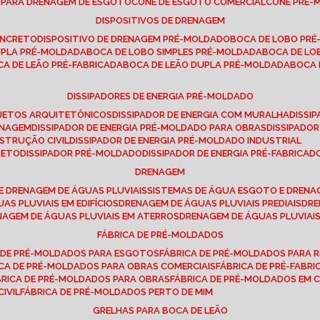
E PARA DRENAGEM DE ESGOTO
CONE DE ESGOTO COMERCIAL
CONE PRÉ
DISPOSITIVOS DE DRENAGEM
ONCRETO
DISPOSITIVO DE DRENAGEM PRÉ-MOLDADO
BOCA DE LOBO PR
UPLA PRÉ-MOLDADA
BOCA DE LOBO SIMPLES PRÉ-MOLDADA
BOCA DE L
OCA DE LEÃO PRÉ-FABRICADA
BOCA DE LEÃO DUPLA PRÉ-MOLDADA
BOCA
DISSIPADORES DE ENERGIA PRÉ-MOLDADO
ROJETOS ARQUITETÔNICOS
DISSIPADOR DE ENERGIA COM MURALHA
DISS
ENAGEM
DISSIPADOR DE ENERGIA PRÉ-MOLDADO PARA OBRAS
DISSIPAD
NSTRUÇÃO CIVIL
DISSIPADOR DE ENERGIA PRÉ-MOLDADO INDUSTRIAL
RETO
DISSIPADOR PRÉ-MOLDADO
DISSIPADOR DE ENERGIA PRÉ-FABRICAD
DRENAGEM
E DRENAGEM DE ÁGUAS PLUVIAIS
SISTEMAS DE ÁGUA ESGOTO E DREN
AS PLUVIAIS EM EDIFÍCIOS
DRENAGEM DE ÁGUAS PLUVIAIS PREDIAIS
DR
ENAGEM DE ÁGUAS PLUVIAIS EM ATERROS
DRENAGEM DE ÁGUAS PLUVIAI
FÁBRICA DE PRÉ-MOLDADOS
A DE PRÉ-MOLDADOS PARA ESGOTOS
FÁBRICA DE PRÉ-MOLDADOS PARA R
ICA DE PRÉ-MOLDADOS PARA OBRAS COMERCIAIS
FÁBRICA DE PRÉ-FABR
BRICA DE PRÉ-MOLDADOS PARA OBRAS
FÁBRICA DE PRÉ-MOLDADOS EM
IVIL
FÁBRICA DE PRÉ-MOLDADOS PERTO DE MIM
GRELHAS PARA BOCA DE LEÃO