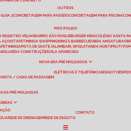
 BOMBA DE CONCRETO
OUTROS
 GUIA 2
CONCRETAGEM PARA PASSEIO
CONCRETAGEM PARA PISCINA
CO
PISO POLIDO
RO REGISTRO VELHO
BAIRRO SÃO ROQUE
BURGER KING
COLÉGIO SANTA M
A AÇOS
ITAPETININGA SHOPPING
KING'S BARBECUE
OBRA ANGATUBA
O
TAPETININGA
PISTA DE SKATE (ALAMBARI, SP)
QUITANDA HORTIFRUTI PO
VANGUARDA CONSTRUÇÕES
VILA APARECIDA
NOVA ERA PRÉ MOLDADOS
ELÉTRICAS E TELEFÔNICAS
ESGOTO
ESPEC
 VISITA / CAIXA DE PASSAGEM
LACAS PRÉ MOLDADAS
 OBRAS
UAÇÃO
CONTATO
ÁGUA
REDE DE DRENAGEM
REDE DE ESGOTO