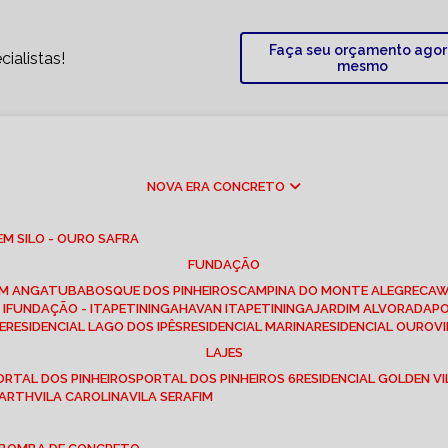
Faça seu orçamento ago
ialistas!
mesmo
NOVA ERA CONCRETO
M SILO - OURO SAFRA
FUNDAÇÃO
EM ANGATUBA
BOSQUE DOS PINHEIROS
CAMPINA DO MONTE ALEGRE
CA
I
FUNDAÇÃO - ITAPETININGA
HAVAN ITAPETININGA
JARDIM ALVORADA
P
E
RESIDENCIAL LAGO DOS IPÊS
RESIDENCIAL MARINA
RESIDENCIAL OUROVI
LAJES
PORTAL DOS PINHEIROS
PORTAL DOS PINHEIROS 6
RESIDENCIAL GOLDEN VI
 BARTH
VILA CAROLINA
VILA SERAFIM