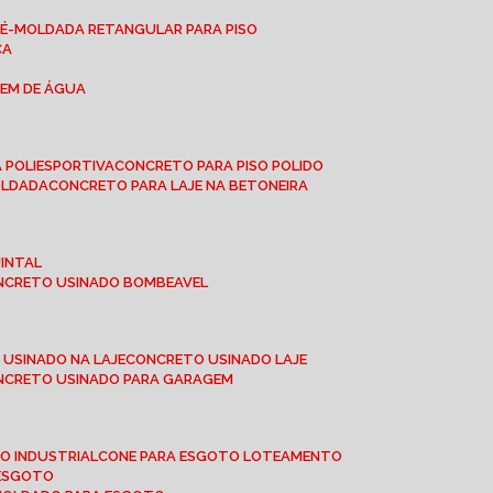
RÉ-MOLDADA RETANGULAR PARA PISO
CA
GEM DE ÁGUA
 POLIESPORTIVA
CONCRETO PARA PISO POLIDO
OLDADA
CONCRETO PARA LAJE NA BETONEIRA
UINTAL
ONCRETO USINADO BOMBEAVEL
 USINADO NA LAJE
CONCRETO USINADO LAJE
ONCRETO USINADO PARA GARAGEM
TO INDUSTRIAL
CONE PARA ESGOTO LOTEAMENTO
 ESGOTO