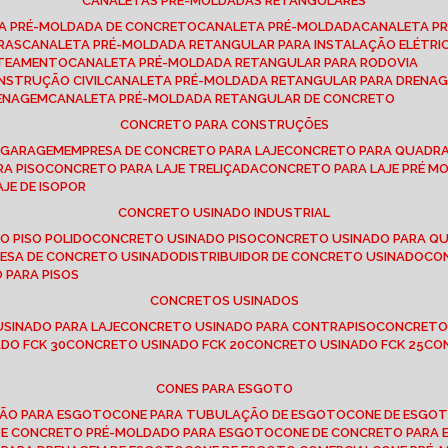
CANALETAS PRÉ-MOLDADAS RETANGULARES
TA PRÉ-MOLDADA DE CONCRETO
CANALETA PRÉ-MOLDADA
CANALETA P
RAS
CANALETA PRÉ-MOLDADA RETANGULAR PARA INSTALAÇÃO ELÉTRI
OTEAMENTO
CANALETA PRÉ-MOLDADA RETANGULAR PARA RODOVIA
NSTRUÇÃO CIVIL
CANALETA PRÉ-MOLDADA RETANGULAR PARA DRENA
RENAGEM
CANALETA PRÉ-MOLDADA RETANGULAR DE CONCRETO
CONCRETO PARA CONSTRUÇÕES
E GARAGEM
EMPRESA DE CONCRETO PARA LAJE
CONCRETO PARA QUADRA
RA PISO
CONCRETO PARA LAJE TRELIÇADA
CONCRETO PARA LAJE PRÉ M
AJE DE ISOPOR
CONCRETO USINADO INDUSTRIAL
O PISO POLIDO
CONCRETO USINADO PISO
CONCRETO USINADO PARA Q
RESA DE CONCRETO USINADO
DISTRIBUIDOR DE CONCRETO USINADO
C
 PARA PISOS
CONCRETOS USINADOS
USINADO PARA LAJE
CONCRETO USINADO PARA CONTRAPISO
CONCRETO
DO FCK 30
CONCRETO USINADO FCK 20
CONCRETO USINADO FCK 25
C
CONES PARA ESGOTO
ÇÃO PARA ESGOTO
CONE PARA TUBULAÇÃO DE ESGOTO
CONE DE ESGO
 DE CONCRETO PRÉ-MOLDADO PARA ESGOTO
CONE DE CONCRETO PARA