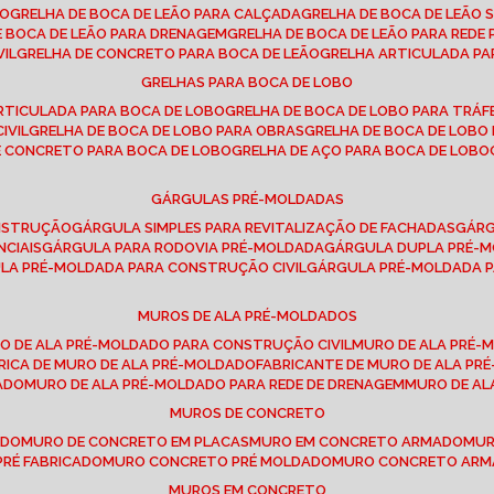
SO
GRELHA DE BOCA DE LEÃO PARA CALÇADA
GRELHA DE BOCA DE LEÃO 
DE BOCA DE LEÃO PARA DRENAGEM
GRELHA DE BOCA DE LEÃO PARA REDE 
VIL
GRELHA DE CONCRETO PARA BOCA DE LEÃO
GRELHA ARTICULADA PA
GRELHAS PARA BOCA DE LOBO
ARTICULADA PARA BOCA DE LOBO
GRELHA DE BOCA DE LOBO PARA TRÁ
IVIL
GRELHA DE BOCA DE LOBO PARA OBRAS
GRELHA DE BOCA DE LOB
DE CONCRETO PARA BOCA DE LOBO
GRELHA DE AÇO PARA BOCA DE LOBO
GÁRGULAS PRÉ-MOLDADAS
ONSTRUÇÃO
GÁRGULA SIMPLES PARA REVITALIZAÇÃO DE FACHADAS
GÁR
NCIAIS
GÁRGULA PARA RODOVIA PRÉ-MOLDADA
GÁRGULA DUPLA PRÉ-
ULA PRÉ-MOLDADA PARA CONSTRUÇÃO CIVIL
GÁRGULA PRÉ-MOLDADA 
MUROS DE ALA PRÉ-MOLDADOS
RO DE ALA PRÉ-MOLDADO PARA CONSTRUÇÃO CIVIL
MURO DE ALA PRÉ
BRICA DE MURO DE ALA PRÉ-MOLDADO
FABRICANTE DE MURO DE ALA P
ADO
MURO DE ALA PRÉ-MOLDADO PARA REDE DE DRENAGEM
MURO DE A
MUROS DE CONCRETO
ADO
MURO DE CONCRETO EM PLACAS
MURO EM CONCRETO ARMADO
MU
PRÉ FABRICADO
MURO CONCRETO PRÉ MOLDADO
MURO CONCRETO AR
MUROS EM CONCRETO