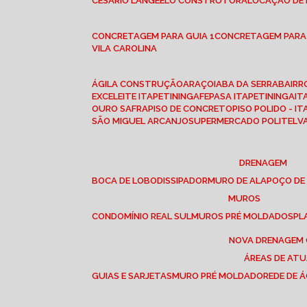
CESÁRIO LANGE
ELO CONSTRUTORA
LOCAÇÃO DE
CONCRETAGEM PARA GUIA 1
CONCRETAGEM PARA
VILA CAROLINA
ÁGILA CONSTRUÇÃO
ARAÇOIABA DA SERRA
BAIR
EXCELEITE ITAPETININGA
FEPASA ITAPETININGA
IT
OURO SAFRA
PISO DE CONCRETO
PISO POLIDO - I
SÃO MIGUEL ARCANJO
SUPERMERCADO POLITEL
DRENAGEM
BOCA DE LOBO
DISSIPADOR
MURO DE ALA
POÇO DE
MUROS
CONDOMÍNIO REAL SUL
MUROS PRÉ MOLDADOS
P
NOVA DRENAGEM
ÁREAS DE AT
GUIAS E SARJETAS
MURO PRÉ MOLDADO
REDE DE 