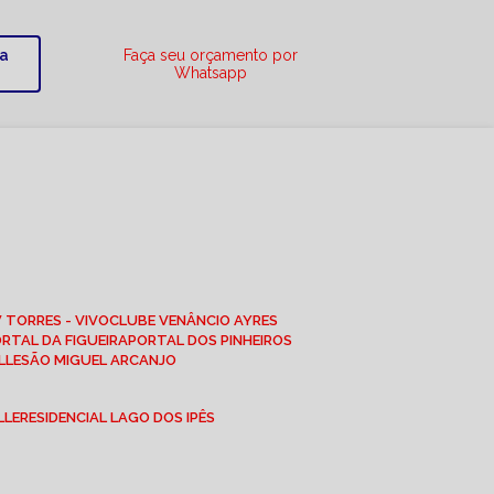
ra
Faça seu orçamento por
Whatsapp
W TORRES - VIVO
CLUBE VENÂNCIO AYRES
ORTAL DA FIGUEIRA
PORTAL DOS PINHEIROS
LLE
SÃO MIGUEL ARCANJO
LLE
RESIDENCIAL LAGO DOS IPÊS