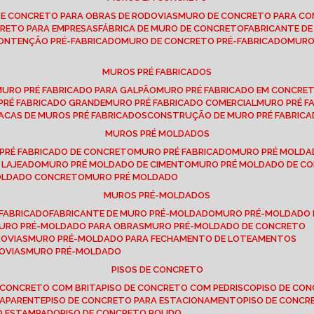
DE CONCRETO PARA OBRAS DE RODOVIAS
MURO DE CONCRETO PARA CO
CRETO PARA EMPRESAS
FÁBRICA DE MURO DE CONCRETO
FABRICANTE D
CONTENÇÃO PRÉ-FABRICADO
MURO DE CONCRETO PRÉ-FABRICADO
MUR
MUROS PRÉ FABRICADOS
MURO PRÉ FABRICADO PARA GALPÃO
MURO PRÉ FABRICADO EM CONCRE
 PRÉ FABRICADO GRANDE
MURO PRÉ FABRICADO COMERCIAL
MURO PRÉ 
LACAS DE MUROS PRÉ FABRICADOS
CONSTRUÇÃO DE MURO PRÉ FABRIC
MUROS PRÉ MOLDADOS
 PRÉ FABRICADO DE CONCRETO
MURO PRÉ FABRICADO
MURO PRÉ MOLD
 LAJEADO
MURO PRÉ MOLDADO DE CIMENTO
MURO PRÉ MOLDADO DE 
MOLDADO CONCRETO
MURO PRÉ MOLDADO
MUROS PRÉ-MOLDADOS
-FABRICADO
FABRICANTE DE MURO PRÉ-MOLDADO
MURO PRÉ-MOLDADO
MURO PRÉ-MOLDADO PARA OBRAS
MURO PRÉ-MOLDADO DE CONCRETO
ROVIAS
MURO PRÉ-MOLDADO PARA FECHAMENTO DE LOTEAMENTOS
OVIAS
MURO PRÉ-MOLDADO
PISOS DE CONCRETO
DE CONCRETO COM BRITA
PISO DE CONCRETO COM PEDRISCO
PISO DE C
 APARENTE
PISO DE CONCRETO PARA ESTACIONAMENTO
PISO DE CONC
TO ESTAMPADO
PISO DE CONCRETO POLIDO