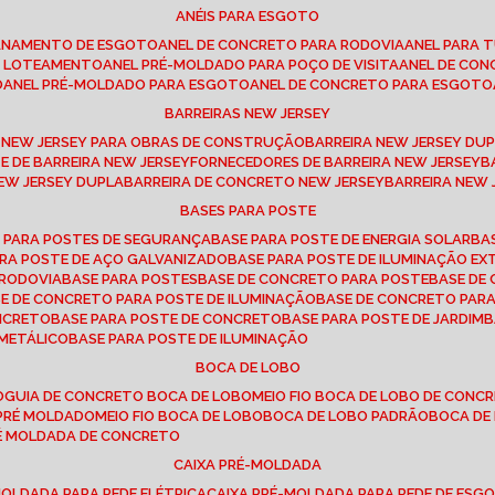
ANÉIS PARA ESGOTO
CANAMENTO DE ESGOTO
ANEL DE CONCRETO PARA RODOVIA
ANEL PARA
TO LOTEAMENTO
ANEL PRÉ-MOLDADO PARA POÇO DE VISITA
ANEL DE CO
O
ANEL PRÉ-MOLDADO PARA ESGOTO
ANEL DE CONCRETO PARA ESGOTO
BARREIRAS NEW JERSEY
A NEW JERSEY PARA OBRAS DE CONSTRUÇÃO
BARREIRA NEW JERSEY D
TE DE BARREIRA NEW JERSEY
FORNECEDORES DE BARREIRA NEW JERSEY
NEW JERSEY DUPLA
BARREIRA DE CONCRETO NEW JERSEY
BARREIRA NEW
BASES PARA POSTE
O PARA POSTES DE SEGURANÇA
BASE PARA POSTE DE ENERGIA SOLAR
B
PARA POSTE DE AÇO GALVANIZADO
BASE PARA POSTE DE ILUMINAÇÃO E
 RODOVIA
BASE PARA POSTES
BASE DE CONCRETO PARA POSTE
BASE D
SE DE CONCRETO PARA POSTE DE ILUMINAÇÃO
BASE DE CONCRETO PAR
ONCRETO
BASE PARA POSTE DE CONCRETO
BASE PARA POSTE DE JARDIM
 METÁLICO
BASE PARA POSTE DE ILUMINAÇÃO
BOCA DE LOBO
O
GUIA DE CONCRETO BOCA DE LOBO
MEIO FIO BOCA DE LOBO DE CONC
O PRÉ MOLDADO
MEIO FIO BOCA DE LOBO
BOCA DE LOBO PADRÃO
BOCA D
RÉ MOLDADA DE CONCRETO
CAIXA PRÉ-MOLDADA
-MOLDADA PARA REDE ELÉTRICA
CAIXA PRÉ-MOLDADA PARA REDE DE ESG