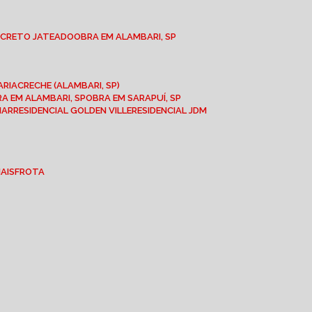
NCRETO JATEADO
OBRA EM ALAMBARI, SP
ARIA
CRECHE (ALAMBARI, SP)
BRA EM ALAMBARI, SP
OBRA EM SARAPUÍ, SP
MAR
RESIDENCIAL GOLDEN VILLE
RESIDENCIAL JDM
IAIS
FROTA