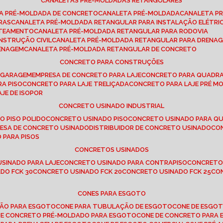
CANALETAS PRÉ-MOLDADAS RETANGULARES
TA PRÉ-MOLDADA DE CONCRETO
CANALETA PRÉ-MOLDADA
CANALETA P
RAS
CANALETA PRÉ-MOLDADA RETANGULAR PARA INSTALAÇÃO ELÉTRI
OTEAMENTO
CANALETA PRÉ-MOLDADA RETANGULAR PARA RODOVIA
NSTRUÇÃO CIVIL
CANALETA PRÉ-MOLDADA RETANGULAR PARA DRENA
RENAGEM
CANALETA PRÉ-MOLDADA RETANGULAR DE CONCRETO
CONCRETO PARA CONSTRUÇÕES
E GARAGEM
EMPRESA DE CONCRETO PARA LAJE
CONCRETO PARA QUADRA
RA PISO
CONCRETO PARA LAJE TRELIÇADA
CONCRETO PARA LAJE PRÉ M
AJE DE ISOPOR
CONCRETO USINADO INDUSTRIAL
O PISO POLIDO
CONCRETO USINADO PISO
CONCRETO USINADO PARA Q
RESA DE CONCRETO USINADO
DISTRIBUIDOR DE CONCRETO USINADO
C
 PARA PISOS
CONCRETOS USINADOS
USINADO PARA LAJE
CONCRETO USINADO PARA CONTRAPISO
CONCRETO
DO FCK 30
CONCRETO USINADO FCK 20
CONCRETO USINADO FCK 25
C
CONES PARA ESGOTO
ÇÃO PARA ESGOTO
CONE PARA TUBULAÇÃO DE ESGOTO
CONE DE ESGO
 DE CONCRETO PRÉ-MOLDADO PARA ESGOTO
CONE DE CONCRETO PARA