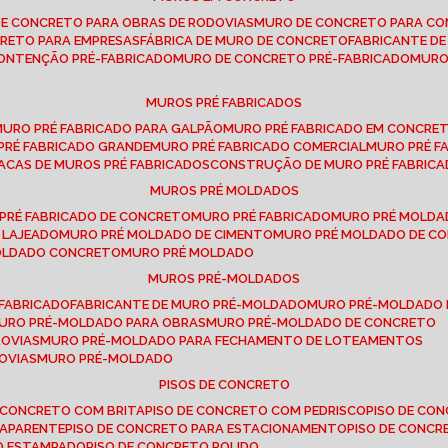
DE CONCRETO PARA OBRAS DE RODOVIAS
MURO DE CONCRETO PARA CO
CRETO PARA EMPRESAS
FÁBRICA DE MURO DE CONCRETO
FABRICANTE D
CONTENÇÃO PRÉ-FABRICADO
MURO DE CONCRETO PRÉ-FABRICADO
MUR
MUROS PRÉ FABRICADOS
MURO PRÉ FABRICADO PARA GALPÃO
MURO PRÉ FABRICADO EM CONCRE
 PRÉ FABRICADO GRANDE
MURO PRÉ FABRICADO COMERCIAL
MURO PRÉ 
LACAS DE MUROS PRÉ FABRICADOS
CONSTRUÇÃO DE MURO PRÉ FABRIC
MUROS PRÉ MOLDADOS
 PRÉ FABRICADO DE CONCRETO
MURO PRÉ FABRICADO
MURO PRÉ MOLD
 LAJEADO
MURO PRÉ MOLDADO DE CIMENTO
MURO PRÉ MOLDADO DE 
MOLDADO CONCRETO
MURO PRÉ MOLDADO
MUROS PRÉ-MOLDADOS
-FABRICADO
FABRICANTE DE MURO PRÉ-MOLDADO
MURO PRÉ-MOLDADO
MURO PRÉ-MOLDADO PARA OBRAS
MURO PRÉ-MOLDADO DE CONCRETO
ROVIAS
MURO PRÉ-MOLDADO PARA FECHAMENTO DE LOTEAMENTOS
OVIAS
MURO PRÉ-MOLDADO
PISOS DE CONCRETO
DE CONCRETO COM BRITA
PISO DE CONCRETO COM PEDRISCO
PISO DE C
 APARENTE
PISO DE CONCRETO PARA ESTACIONAMENTO
PISO DE CONC
TO ESTAMPADO
PISO DE CONCRETO POLIDO