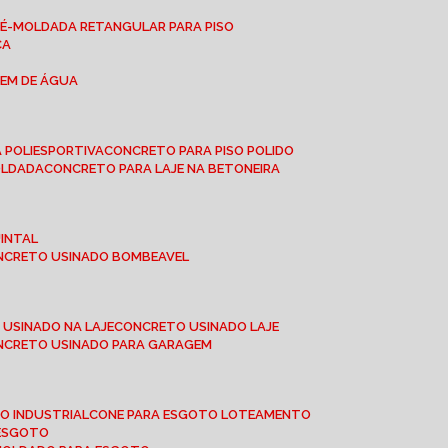
RÉ-MOLDADA RETANGULAR PARA PISO
CA
GEM DE ÁGUA
 POLIESPORTIVA
CONCRETO PARA PISO POLIDO
OLDADA
CONCRETO PARA LAJE NA BETONEIRA
UINTAL
ONCRETO USINADO BOMBEAVEL
 USINADO NA LAJE
CONCRETO USINADO LAJE
ONCRETO USINADO PARA GARAGEM
TO INDUSTRIAL
CONE PARA ESGOTO LOTEAMENTO
 ESGOTO