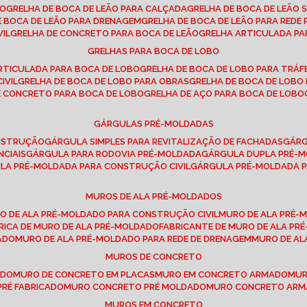
SO
GRELHA DE BOCA DE LEÃO PARA CALÇADA
GRELHA DE BOCA DE LEÃO 
DE BOCA DE LEÃO PARA DRENAGEM
GRELHA DE BOCA DE LEÃO PARA REDE 
VIL
GRELHA DE CONCRETO PARA BOCA DE LEÃO
GRELHA ARTICULADA PA
GRELHAS PARA BOCA DE LOBO
ARTICULADA PARA BOCA DE LOBO
GRELHA DE BOCA DE LOBO PARA TRÁ
IVIL
GRELHA DE BOCA DE LOBO PARA OBRAS
GRELHA DE BOCA DE LOB
DE CONCRETO PARA BOCA DE LOBO
GRELHA DE AÇO PARA BOCA DE LOBO
GÁRGULAS PRÉ-MOLDADAS
ONSTRUÇÃO
GÁRGULA SIMPLES PARA REVITALIZAÇÃO DE FACHADAS
GÁR
NCIAIS
GÁRGULA PARA RODOVIA PRÉ-MOLDADA
GÁRGULA DUPLA PRÉ-
ULA PRÉ-MOLDADA PARA CONSTRUÇÃO CIVIL
GÁRGULA PRÉ-MOLDADA 
MUROS DE ALA PRÉ-MOLDADOS
RO DE ALA PRÉ-MOLDADO PARA CONSTRUÇÃO CIVIL
MURO DE ALA PRÉ
BRICA DE MURO DE ALA PRÉ-MOLDADO
FABRICANTE DE MURO DE ALA P
ADO
MURO DE ALA PRÉ-MOLDADO PARA REDE DE DRENAGEM
MURO DE A
MUROS DE CONCRETO
ADO
MURO DE CONCRETO EM PLACAS
MURO EM CONCRETO ARMADO
MU
PRÉ FABRICADO
MURO CONCRETO PRÉ MOLDADO
MURO CONCRETO AR
MUROS EM CONCRETO