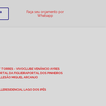
ra
Faça seu orçamento por
Whatsapp
W TORRES - VIVO
CLUBE VENÂNCIO AYRES
ORTAL DA FIGUEIRA
PORTAL DOS PINHEIROS
LLE
SÃO MIGUEL ARCANJO
LLE
RESIDENCIAL LAGO DOS IPÊS