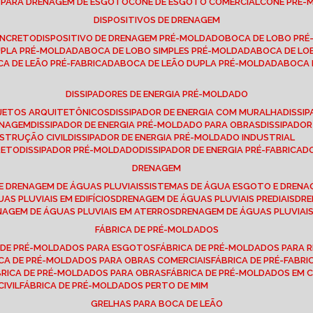
E PARA DRENAGEM DE ESGOTO
CONE DE ESGOTO COMERCIAL
CONE PRÉ
DISPOSITIVOS DE DRENAGEM
ONCRETO
DISPOSITIVO DE DRENAGEM PRÉ-MOLDADO
BOCA DE LOBO PR
UPLA PRÉ-MOLDADA
BOCA DE LOBO SIMPLES PRÉ-MOLDADA
BOCA DE L
OCA DE LEÃO PRÉ-FABRICADA
BOCA DE LEÃO DUPLA PRÉ-MOLDADA
BOCA
DISSIPADORES DE ENERGIA PRÉ-MOLDADO
ROJETOS ARQUITETÔNICOS
DISSIPADOR DE ENERGIA COM MURALHA
DISS
ENAGEM
DISSIPADOR DE ENERGIA PRÉ-MOLDADO PARA OBRAS
DISSIPAD
NSTRUÇÃO CIVIL
DISSIPADOR DE ENERGIA PRÉ-MOLDADO INDUSTRIAL
RETO
DISSIPADOR PRÉ-MOLDADO
DISSIPADOR DE ENERGIA PRÉ-FABRICAD
DRENAGEM
E DRENAGEM DE ÁGUAS PLUVIAIS
SISTEMAS DE ÁGUA ESGOTO E DREN
AS PLUVIAIS EM EDIFÍCIOS
DRENAGEM DE ÁGUAS PLUVIAIS PREDIAIS
DR
ENAGEM DE ÁGUAS PLUVIAIS EM ATERROS
DRENAGEM DE ÁGUAS PLUVIAI
FÁBRICA DE PRÉ-MOLDADOS
A DE PRÉ-MOLDADOS PARA ESGOTOS
FÁBRICA DE PRÉ-MOLDADOS PARA R
ICA DE PRÉ-MOLDADOS PARA OBRAS COMERCIAIS
FÁBRICA DE PRÉ-FABR
BRICA DE PRÉ-MOLDADOS PARA OBRAS
FÁBRICA DE PRÉ-MOLDADOS EM
IVIL
FÁBRICA DE PRÉ-MOLDADOS PERTO DE MIM
GRELHAS PARA BOCA DE LEÃO