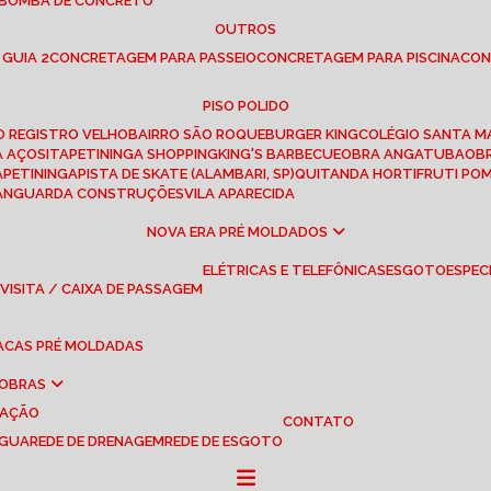
 BOMBA DE CONCRETO
OUTROS
 GUIA 2
CONCRETAGEM PARA PASSEIO
CONCRETAGEM PARA PISCINA
CO
PISO POLIDO
RO REGISTRO VELHO
BAIRRO SÃO ROQUE
BURGER KING
COLÉGIO SANTA M
A AÇOS
ITAPETININGA SHOPPING
KING'S BARBECUE
OBRA ANGATUBA
O
TAPETININGA
PISTA DE SKATE (ALAMBARI, SP)
QUITANDA HORTIFRUTI PO
VANGUARDA CONSTRUÇÕES
VILA APARECIDA
NOVA ERA PRÉ MOLDADOS
ELÉTRICAS E TELEFÔNICAS
ESGOTO
ESPEC
 VISITA / CAIXA DE PASSAGEM
LACAS PRÉ MOLDADAS
 OBRAS
UAÇÃO
CONTATO
ÁGUA
REDE DE DRENAGEM
REDE DE ESGOTO