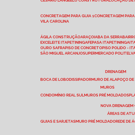
CESÁRIO LANGE
ELO CONSTRUTORA
LOCAÇÃO DE
CONCRETAGEM PARA GUIA 1
CONCRETAGEM PARA
VILA CAROLINA
ÁGILA CONSTRUÇÃO
ARAÇOIABA DA SERRA
BAIR
EXCELEITE ITAPETININGA
FEPASA ITAPETININGA
IT
OURO SAFRA
PISO DE CONCRETO
PISO POLIDO - I
SÃO MIGUEL ARCANJO
SUPERMERCADO POLITEL
DRENAGEM
BOCA DE LOBO
DISSIPADOR
MURO DE ALA
POÇO DE
MUROS
CONDOMÍNIO REAL SUL
MUROS PRÉ MOLDADOS
P
NOVA DRENAGEM
ÁREAS DE AT
GUIAS E SARJETAS
MURO PRÉ MOLDADO
REDE DE 