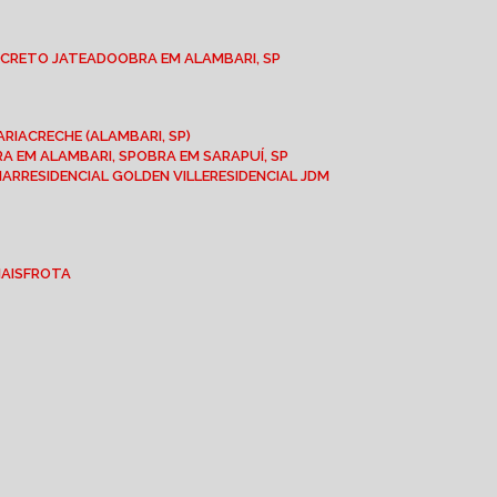
NCRETO JATEADO
OBRA EM ALAMBARI, SP
ARIA
CRECHE (ALAMBARI, SP)
BRA EM ALAMBARI, SP
OBRA EM SARAPUÍ, SP
MAR
RESIDENCIAL GOLDEN VILLE
RESIDENCIAL JDM
IAIS
FROTA