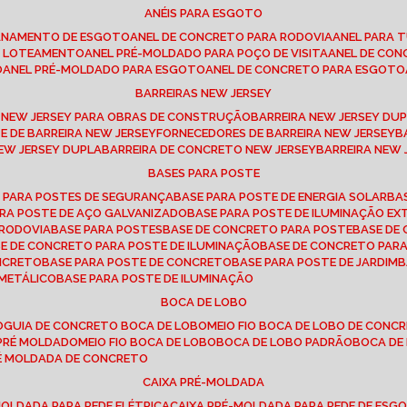
ANÉIS PARA ESGOTO
CANAMENTO DE ESGOTO
ANEL DE CONCRETO PARA RODOVIA
ANEL PARA
TO LOTEAMENTO
ANEL PRÉ-MOLDADO PARA POÇO DE VISITA
ANEL DE CO
O
ANEL PRÉ-MOLDADO PARA ESGOTO
ANEL DE CONCRETO PARA ESGOTO
BARREIRAS NEW JERSEY
A NEW JERSEY PARA OBRAS DE CONSTRUÇÃO
BARREIRA NEW JERSEY D
TE DE BARREIRA NEW JERSEY
FORNECEDORES DE BARREIRA NEW JERSEY
NEW JERSEY DUPLA
BARREIRA DE CONCRETO NEW JERSEY
BARREIRA NEW
BASES PARA POSTE
O PARA POSTES DE SEGURANÇA
BASE PARA POSTE DE ENERGIA SOLAR
B
PARA POSTE DE AÇO GALVANIZADO
BASE PARA POSTE DE ILUMINAÇÃO E
 RODOVIA
BASE PARA POSTES
BASE DE CONCRETO PARA POSTE
BASE D
SE DE CONCRETO PARA POSTE DE ILUMINAÇÃO
BASE DE CONCRETO PAR
ONCRETO
BASE PARA POSTE DE CONCRETO
BASE PARA POSTE DE JARDIM
 METÁLICO
BASE PARA POSTE DE ILUMINAÇÃO
BOCA DE LOBO
O
GUIA DE CONCRETO BOCA DE LOBO
MEIO FIO BOCA DE LOBO DE CONC
O PRÉ MOLDADO
MEIO FIO BOCA DE LOBO
BOCA DE LOBO PADRÃO
BOCA D
RÉ MOLDADA DE CONCRETO
CAIXA PRÉ-MOLDADA
-MOLDADA PARA REDE ELÉTRICA
CAIXA PRÉ-MOLDADA PARA REDE DE ESG