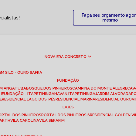
Faça seu orçamento ago
ialistas!
mesmo
NOVA ERA CONCRETO
M SILO - OURO SAFRA
FUNDAÇÃO
EM ANGATUBA
BOSQUE DOS PINHEIROS
CAMPINA DO MONTE ALEGRE
CA
I
FUNDAÇÃO - ITAPETININGA
HAVAN ITAPETININGA
JARDIM ALVORADA
P
E
RESIDENCIAL LAGO DOS IPÊS
RESIDENCIAL MARINA
RESIDENCIAL OUROVI
LAJES
PORTAL DOS PINHEIROS
PORTAL DOS PINHEIROS 6
RESIDENCIAL GOLDEN VI
 BARTH
VILA CAROLINA
VILA SERAFIM