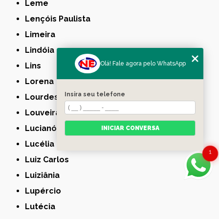
Leme
Lençóis Paulista
Limeira
Lindóia
Olá! Fale agora pelo WhatsApp
Lins
Lorena
Insira seu telefone
Lourdes
Louveira
Lucianópolis
INICIAR CONVERSA
Lucélia
1
Luiz Carlos
Luiziânia
Lupércio
Lutécia