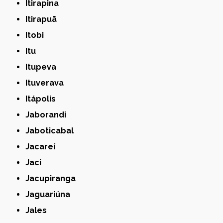
Itirapina
Itirapuã
Itobi
Itu
Itupeva
Ituverava
Itápolis
Jaborandi
Jaboticabal
Jacareí
Jaci
Jacupiranga
Jaguariúna
Jales