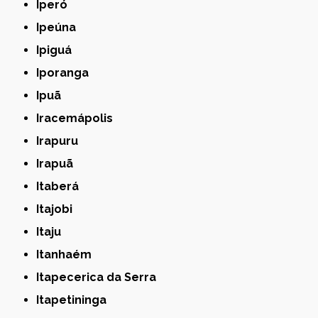
Iperó
Ipeúna
Ipiguá
Iporanga
Ipuã
Iracemápolis
Irapuru
Irapuã
Itaberá
Itajobi
Itaju
Itanhaém
Itapecerica da Serra
Itapetininga