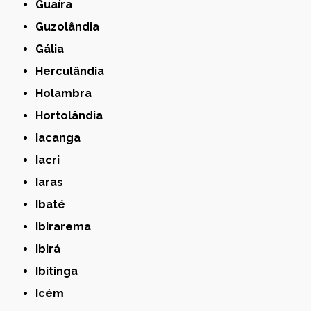
Guaíra
Guzolândia
Gália
Herculândia
Holambra
Hortolândia
Iacanga
Iacri
Iaras
Ibaté
Ibirarema
Ibirá
Ibitinga
Icém