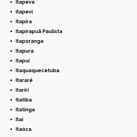
Itapeva
Itapevi
Itapira
Itapirapuã Paulista
Itaporanga
Itapura
Itapuí
Itaquaquecetuba
Itararé
Itariri
Itatiba
Itatinga
Itaí
Itaóca