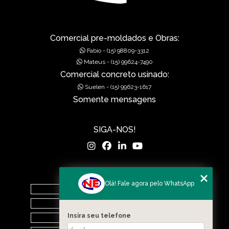
Comercial pre-moldados e Obras:
Fabio - (15) 98809-3312
Mateus - (15) 99624-7490
Comercial concreto usinado:
Suelen - (15) 99623-1617
Somente mensagens
SIGA-NOS!
MENU
Olá! Fale agora pelo WhatsApp
Home
O Grupo
Insira seu telefone
Nova Era Concreto