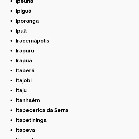
Ipeúna
Ipiguá
Iporanga
Ipuã
Iracemápolis
Irapuru
Irapuã
Itaberá
Itajobi
Itaju
Itanhaém
Itapecerica da Serra
Itapetininga
Itapeva