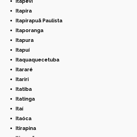
Itapevi
Itapira
Itapirapuã Paulista
Itaporanga
Itapura
Itapuí
Itaquaquecetuba
Itararé
Itariri
Itatiba
Itatinga
Itaí
Itaóca
Itirapina