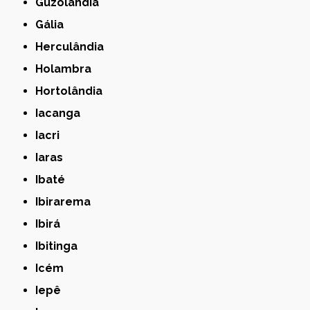
Guzolândia
Gália
Herculândia
Holambra
Hortolândia
Iacanga
Iacri
Iaras
Ibaté
Ibirarema
Ibirá
Ibitinga
Icém
Iepê