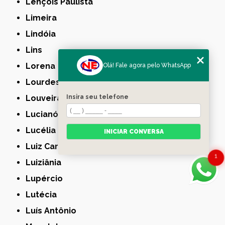
Lençóis Paulista
Limeira
Lindóia
Lins
Lorena
Olá! Fale agora pelo WhatsApp
Lourdes
Louveira
Insira seu telefone
Lucianópolis
Lucélia
INICIAR CONVERSA
Luiz Carlos
1
Luiziânia
Lupércio
Lutécia
Luís Antônio