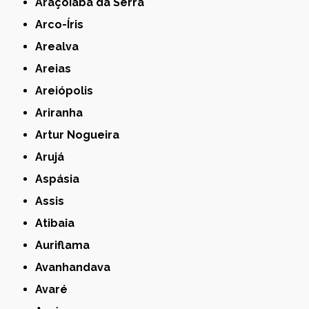
Araçoiaba da Serra
Arco-Íris
Arealva
Areias
Areiópolis
Ariranha
Artur Nogueira
Arujá
Aspásia
Assis
Atibaia
Auriflama
Avanhandava
Avaré