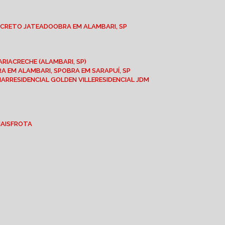
NCRETO JATEADO
OBRA EM ALAMBARI, SP
ARIA
CRECHE (ALAMBARI, SP)
BRA EM ALAMBARI, SP
OBRA EM SARAPUÍ, SP
MAR
RESIDENCIAL GOLDEN VILLE
RESIDENCIAL JDM
IAIS
FROTA