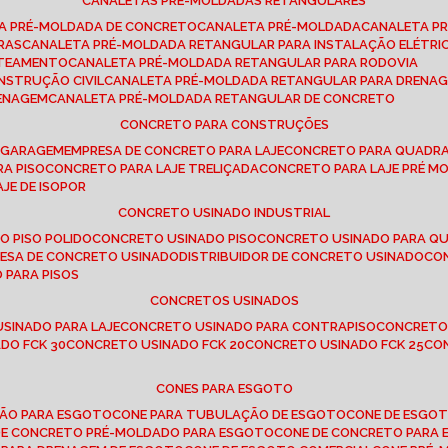
CANALETAS PRÉ-MOLDADAS RETANGULARES
TA PRÉ-MOLDADA DE CONCRETO
CANALETA PRÉ-MOLDADA
CANALETA P
RAS
CANALETA PRÉ-MOLDADA RETANGULAR PARA INSTALAÇÃO ELÉTRI
OTEAMENTO
CANALETA PRÉ-MOLDADA RETANGULAR PARA RODOVIA
NSTRUÇÃO CIVIL
CANALETA PRÉ-MOLDADA RETANGULAR PARA DRENA
RENAGEM
CANALETA PRÉ-MOLDADA RETANGULAR DE CONCRETO
CONCRETO PARA CONSTRUÇÕES
E GARAGEM
EMPRESA DE CONCRETO PARA LAJE
CONCRETO PARA QUADRA
RA PISO
CONCRETO PARA LAJE TRELIÇADA
CONCRETO PARA LAJE PRÉ M
AJE DE ISOPOR
CONCRETO USINADO INDUSTRIAL
O PISO POLIDO
CONCRETO USINADO PISO
CONCRETO USINADO PARA Q
RESA DE CONCRETO USINADO
DISTRIBUIDOR DE CONCRETO USINADO
C
 PARA PISOS
CONCRETOS USINADOS
USINADO PARA LAJE
CONCRETO USINADO PARA CONTRAPISO
CONCRETO
DO FCK 30
CONCRETO USINADO FCK 20
CONCRETO USINADO FCK 25
C
CONES PARA ESGOTO
ÇÃO PARA ESGOTO
CONE PARA TUBULAÇÃO DE ESGOTO
CONE DE ESGO
 DE CONCRETO PRÉ-MOLDADO PARA ESGOTO
CONE DE CONCRETO PARA