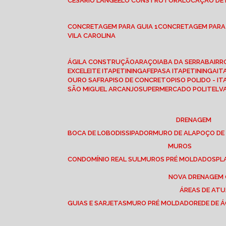
CESÁRIO LANGE
ELO CONSTRUTORA
LOCAÇÃO DE
CONCRETAGEM PARA GUIA 1
CONCRETAGEM PARA
VILA CAROLINA
ÁGILA CONSTRUÇÃO
ARAÇOIABA DA SERRA
BAIR
EXCELEITE ITAPETININGA
FEPASA ITAPETININGA
IT
OURO SAFRA
PISO DE CONCRETO
PISO POLIDO - I
SÃO MIGUEL ARCANJO
SUPERMERCADO POLITEL
DRENAGEM
BOCA DE LOBO
DISSIPADOR
MURO DE ALA
POÇO DE
MUROS
CONDOMÍNIO REAL SUL
MUROS PRÉ MOLDADOS
P
NOVA DRENAGEM
ÁREAS DE AT
GUIAS E SARJETAS
MURO PRÉ MOLDADO
REDE DE 