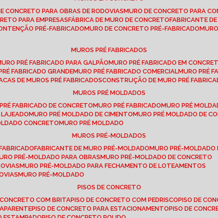
DE CONCRETO PARA OBRAS DE RODOVIAS
MURO DE CONCRETO PARA CO
CRETO PARA EMPRESAS
FÁBRICA DE MURO DE CONCRETO
FABRICANTE D
CONTENÇÃO PRÉ-FABRICADO
MURO DE CONCRETO PRÉ-FABRICADO
MUR
MUROS PRÉ FABRICADOS
MURO PRÉ FABRICADO PARA GALPÃO
MURO PRÉ FABRICADO EM CONCRE
 PRÉ FABRICADO GRANDE
MURO PRÉ FABRICADO COMERCIAL
MURO PRÉ 
LACAS DE MUROS PRÉ FABRICADOS
CONSTRUÇÃO DE MURO PRÉ FABRIC
MUROS PRÉ MOLDADOS
 PRÉ FABRICADO DE CONCRETO
MURO PRÉ FABRICADO
MURO PRÉ MOLD
 LAJEADO
MURO PRÉ MOLDADO DE CIMENTO
MURO PRÉ MOLDADO DE 
MOLDADO CONCRETO
MURO PRÉ MOLDADO
MUROS PRÉ-MOLDADOS
-FABRICADO
FABRICANTE DE MURO PRÉ-MOLDADO
MURO PRÉ-MOLDADO
MURO PRÉ-MOLDADO PARA OBRAS
MURO PRÉ-MOLDADO DE CONCRETO
ROVIAS
MURO PRÉ-MOLDADO PARA FECHAMENTO DE LOTEAMENTOS
OVIAS
MURO PRÉ-MOLDADO
PISOS DE CONCRETO
DE CONCRETO COM BRITA
PISO DE CONCRETO COM PEDRISCO
PISO DE C
 APARENTE
PISO DE CONCRETO PARA ESTACIONAMENTO
PISO DE CONC
TO ESTAMPADO
PISO DE CONCRETO POLIDO