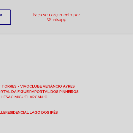
ra
Faça seu orçamento por
Whatsapp
W TORRES - VIVO
CLUBE VENÂNCIO AYRES
ORTAL DA FIGUEIRA
PORTAL DOS PINHEIROS
LLE
SÃO MIGUEL ARCANJO
LLE
RESIDENCIAL LAGO DOS IPÊS