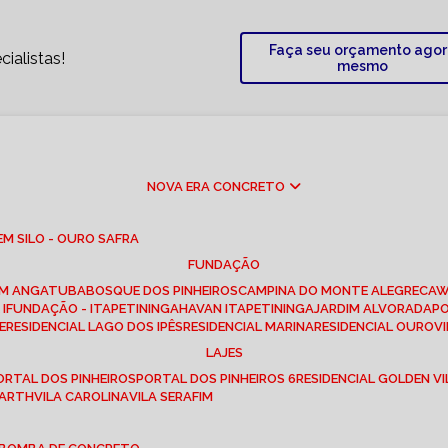
Faça seu orçamento ago
ialistas!
mesmo
NOVA ERA CONCRETO
M SILO - OURO SAFRA
FUNDAÇÃO
EM ANGATUBA
BOSQUE DOS PINHEIROS
CAMPINA DO MONTE ALEGRE
CA
I
FUNDAÇÃO - ITAPETININGA
HAVAN ITAPETININGA
JARDIM ALVORADA
P
E
RESIDENCIAL LAGO DOS IPÊS
RESIDENCIAL MARINA
RESIDENCIAL OUROVI
LAJES
PORTAL DOS PINHEIROS
PORTAL DOS PINHEIROS 6
RESIDENCIAL GOLDEN VI
 BARTH
VILA CAROLINA
VILA SERAFIM