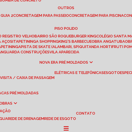
 BOMBA DE CONCRETO
OUTROS
 GUIA 2
CONCRETAGEM PARA PASSEIO
CONCRETAGEM PARA PISCINA
CO
PISO POLIDO
RO REGISTRO VELHO
BAIRRO SÃO ROQUE
BURGER KING
COLÉGIO SANTA M
A AÇOS
ITAPETININGA SHOPPING
KING'S BARBECUE
OBRA ANGATUBA
O
TAPETININGA
PISTA DE SKATE (ALAMBARI, SP)
QUITANDA HORTIFRUTI PO
VANGUARDA CONSTRUÇÕES
VILA APARECIDA
NOVA ERA PRÉ MOLDADOS
ELÉTRICAS E TELEFÔNICAS
ESGOTO
ESPEC
 VISITA / CAIXA DE PASSAGEM
LACAS PRÉ MOLDADAS
 OBRAS
UAÇÃO
CONTATO
ÁGUA
REDE DE DRENAGEM
REDE DE ESGOTO