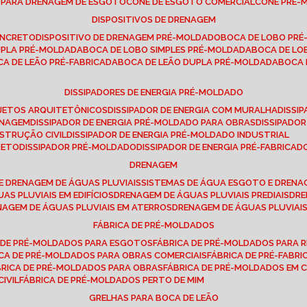
E PARA DRENAGEM DE ESGOTO
CONE DE ESGOTO COMERCIAL
CONE PRÉ
DISPOSITIVOS DE DRENAGEM
ONCRETO
DISPOSITIVO DE DRENAGEM PRÉ-MOLDADO
BOCA DE LOBO PR
UPLA PRÉ-MOLDADA
BOCA DE LOBO SIMPLES PRÉ-MOLDADA
BOCA DE L
OCA DE LEÃO PRÉ-FABRICADA
BOCA DE LEÃO DUPLA PRÉ-MOLDADA
BOCA
DISSIPADORES DE ENERGIA PRÉ-MOLDADO
ROJETOS ARQUITETÔNICOS
DISSIPADOR DE ENERGIA COM MURALHA
DISS
ENAGEM
DISSIPADOR DE ENERGIA PRÉ-MOLDADO PARA OBRAS
DISSIPAD
NSTRUÇÃO CIVIL
DISSIPADOR DE ENERGIA PRÉ-MOLDADO INDUSTRIAL
RETO
DISSIPADOR PRÉ-MOLDADO
DISSIPADOR DE ENERGIA PRÉ-FABRICAD
DRENAGEM
E DRENAGEM DE ÁGUAS PLUVIAIS
SISTEMAS DE ÁGUA ESGOTO E DREN
AS PLUVIAIS EM EDIFÍCIOS
DRENAGEM DE ÁGUAS PLUVIAIS PREDIAIS
DR
ENAGEM DE ÁGUAS PLUVIAIS EM ATERROS
DRENAGEM DE ÁGUAS PLUVIAI
FÁBRICA DE PRÉ-MOLDADOS
A DE PRÉ-MOLDADOS PARA ESGOTOS
FÁBRICA DE PRÉ-MOLDADOS PARA R
ICA DE PRÉ-MOLDADOS PARA OBRAS COMERCIAIS
FÁBRICA DE PRÉ-FABR
BRICA DE PRÉ-MOLDADOS PARA OBRAS
FÁBRICA DE PRÉ-MOLDADOS EM
IVIL
FÁBRICA DE PRÉ-MOLDADOS PERTO DE MIM
GRELHAS PARA BOCA DE LEÃO