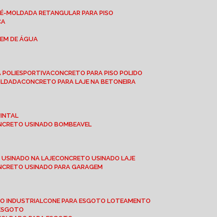
RÉ-MOLDADA RETANGULAR PARA PISO
CA
GEM DE ÁGUA
 POLIESPORTIVA
CONCRETO PARA PISO POLIDO
OLDADA
CONCRETO PARA LAJE NA BETONEIRA
UINTAL
ONCRETO USINADO BOMBEAVEL
 USINADO NA LAJE
CONCRETO USINADO LAJE
ONCRETO USINADO PARA GARAGEM
TO INDUSTRIAL
CONE PARA ESGOTO LOTEAMENTO
 ESGOTO