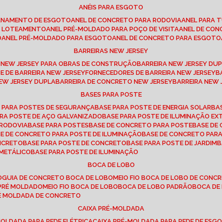
ANÉIS PARA ESGOTO
CANAMENTO DE ESGOTO
ANEL DE CONCRETO PARA RODOVIA
ANEL PARA
TO LOTEAMENTO
ANEL PRÉ-MOLDADO PARA POÇO DE VISITA
ANEL DE CO
O
ANEL PRÉ-MOLDADO PARA ESGOTO
ANEL DE CONCRETO PARA ESGOTO
BARREIRAS NEW JERSEY
A NEW JERSEY PARA OBRAS DE CONSTRUÇÃO
BARREIRA NEW JERSEY D
TE DE BARREIRA NEW JERSEY
FORNECEDORES DE BARREIRA NEW JERSEY
NEW JERSEY DUPLA
BARREIRA DE CONCRETO NEW JERSEY
BARREIRA NEW
BASES PARA POSTE
O PARA POSTES DE SEGURANÇA
BASE PARA POSTE DE ENERGIA SOLAR
B
PARA POSTE DE AÇO GALVANIZADO
BASE PARA POSTE DE ILUMINAÇÃO E
 RODOVIA
BASE PARA POSTES
BASE DE CONCRETO PARA POSTE
BASE D
SE DE CONCRETO PARA POSTE DE ILUMINAÇÃO
BASE DE CONCRETO PAR
ONCRETO
BASE PARA POSTE DE CONCRETO
BASE PARA POSTE DE JARDIM
 METÁLICO
BASE PARA POSTE DE ILUMINAÇÃO
BOCA DE LOBO
O
GUIA DE CONCRETO BOCA DE LOBO
MEIO FIO BOCA DE LOBO DE CONC
O PRÉ MOLDADO
MEIO FIO BOCA DE LOBO
BOCA DE LOBO PADRÃO
BOCA D
RÉ MOLDADA DE CONCRETO
CAIXA PRÉ-MOLDADA
-MOLDADA PARA REDE ELÉTRICA
CAIXA PRÉ-MOLDADA PARA REDE DE ESG