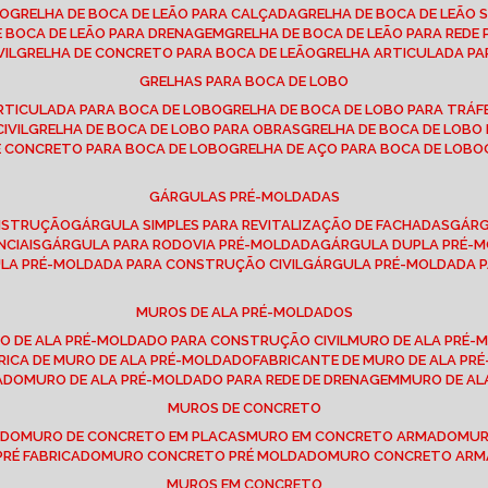
SO
GRELHA DE BOCA DE LEÃO PARA CALÇADA
GRELHA DE BOCA DE LEÃO 
DE BOCA DE LEÃO PARA DRENAGEM
GRELHA DE BOCA DE LEÃO PARA REDE 
VIL
GRELHA DE CONCRETO PARA BOCA DE LEÃO
GRELHA ARTICULADA PA
GRELHAS PARA BOCA DE LOBO
ARTICULADA PARA BOCA DE LOBO
GRELHA DE BOCA DE LOBO PARA TRÁ
IVIL
GRELHA DE BOCA DE LOBO PARA OBRAS
GRELHA DE BOCA DE LOB
DE CONCRETO PARA BOCA DE LOBO
GRELHA DE AÇO PARA BOCA DE LOBO
GÁRGULAS PRÉ-MOLDADAS
ONSTRUÇÃO
GÁRGULA SIMPLES PARA REVITALIZAÇÃO DE FACHADAS
GÁR
NCIAIS
GÁRGULA PARA RODOVIA PRÉ-MOLDADA
GÁRGULA DUPLA PRÉ-
ULA PRÉ-MOLDADA PARA CONSTRUÇÃO CIVIL
GÁRGULA PRÉ-MOLDADA 
MUROS DE ALA PRÉ-MOLDADOS
RO DE ALA PRÉ-MOLDADO PARA CONSTRUÇÃO CIVIL
MURO DE ALA PRÉ
BRICA DE MURO DE ALA PRÉ-MOLDADO
FABRICANTE DE MURO DE ALA P
ADO
MURO DE ALA PRÉ-MOLDADO PARA REDE DE DRENAGEM
MURO DE A
MUROS DE CONCRETO
ADO
MURO DE CONCRETO EM PLACAS
MURO EM CONCRETO ARMADO
MU
PRÉ FABRICADO
MURO CONCRETO PRÉ MOLDADO
MURO CONCRETO AR
MUROS EM CONCRETO