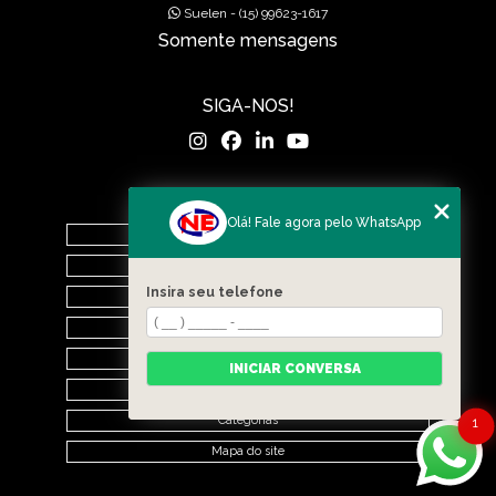
Suelen - (15) 99623-1617
Somente mensagens
SIGA-NOS!
MENU
Olá! Fale agora pelo WhatsApp
Home
O Grupo
Insira seu telefone
Nova Era Concreto
Nova Era Pré Moldados
Nova Drenagem Obras
INICIAR CONVERSA
Contato
Categorias
1
Mapa do site