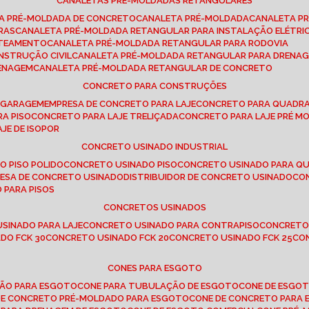
CANALETAS PRÉ-MOLDADAS RETANGULARES
TA PRÉ-MOLDADA DE CONCRETO
CANALETA PRÉ-MOLDADA
CANALETA P
RAS
CANALETA PRÉ-MOLDADA RETANGULAR PARA INSTALAÇÃO ELÉTRI
OTEAMENTO
CANALETA PRÉ-MOLDADA RETANGULAR PARA RODOVIA
NSTRUÇÃO CIVIL
CANALETA PRÉ-MOLDADA RETANGULAR PARA DRENA
RENAGEM
CANALETA PRÉ-MOLDADA RETANGULAR DE CONCRETO
CONCRETO PARA CONSTRUÇÕES
E GARAGEM
EMPRESA DE CONCRETO PARA LAJE
CONCRETO PARA QUADRA
RA PISO
CONCRETO PARA LAJE TRELIÇADA
CONCRETO PARA LAJE PRÉ M
AJE DE ISOPOR
CONCRETO USINADO INDUSTRIAL
O PISO POLIDO
CONCRETO USINADO PISO
CONCRETO USINADO PARA Q
RESA DE CONCRETO USINADO
DISTRIBUIDOR DE CONCRETO USINADO
C
 PARA PISOS
CONCRETOS USINADOS
USINADO PARA LAJE
CONCRETO USINADO PARA CONTRAPISO
CONCRETO
DO FCK 30
CONCRETO USINADO FCK 20
CONCRETO USINADO FCK 25
C
CONES PARA ESGOTO
ÇÃO PARA ESGOTO
CONE PARA TUBULAÇÃO DE ESGOTO
CONE DE ESGO
 DE CONCRETO PRÉ-MOLDADO PARA ESGOTO
CONE DE CONCRETO PARA