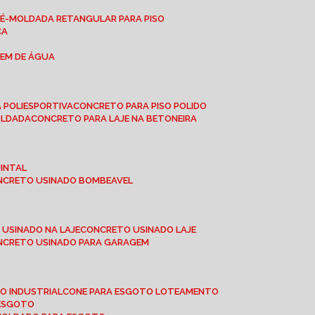
RÉ-MOLDADA RETANGULAR PARA PISO
CA
GEM DE ÁGUA
 POLIESPORTIVA
CONCRETO PARA PISO POLIDO
OLDADA
CONCRETO PARA LAJE NA BETONEIRA
UINTAL
ONCRETO USINADO BOMBEAVEL
 USINADO NA LAJE
CONCRETO USINADO LAJE
ONCRETO USINADO PARA GARAGEM
TO INDUSTRIAL
CONE PARA ESGOTO LOTEAMENTO
 ESGOTO