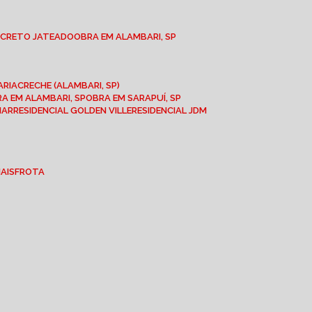
NCRETO JATEADO
OBRA EM ALAMBARI, SP
ARIA
CRECHE (ALAMBARI, SP)
BRA EM ALAMBARI, SP
OBRA EM SARAPUÍ, SP
MAR
RESIDENCIAL GOLDEN VILLE
RESIDENCIAL JDM
IAIS
FROTA