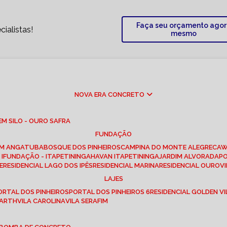
Faça seu orçamento ago
ialistas!
mesmo
NOVA ERA CONCRETO
M SILO - OURO SAFRA
FUNDAÇÃO
EM ANGATUBA
BOSQUE DOS PINHEIROS
CAMPINA DO MONTE ALEGRE
CA
I
FUNDAÇÃO - ITAPETININGA
HAVAN ITAPETININGA
JARDIM ALVORADA
P
E
RESIDENCIAL LAGO DOS IPÊS
RESIDENCIAL MARINA
RESIDENCIAL OUROVI
LAJES
PORTAL DOS PINHEIROS
PORTAL DOS PINHEIROS 6
RESIDENCIAL GOLDEN VI
 BARTH
VILA CAROLINA
VILA SERAFIM