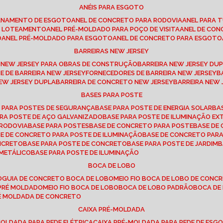
ANÉIS PARA ESGOTO
CANAMENTO DE ESGOTO
ANEL DE CONCRETO PARA RODOVIA
ANEL PARA
TO LOTEAMENTO
ANEL PRÉ-MOLDADO PARA POÇO DE VISITA
ANEL DE CO
O
ANEL PRÉ-MOLDADO PARA ESGOTO
ANEL DE CONCRETO PARA ESGOTO
BARREIRAS NEW JERSEY
A NEW JERSEY PARA OBRAS DE CONSTRUÇÃO
BARREIRA NEW JERSEY D
TE DE BARREIRA NEW JERSEY
FORNECEDORES DE BARREIRA NEW JERSEY
NEW JERSEY DUPLA
BARREIRA DE CONCRETO NEW JERSEY
BARREIRA NEW
BASES PARA POSTE
O PARA POSTES DE SEGURANÇA
BASE PARA POSTE DE ENERGIA SOLAR
B
PARA POSTE DE AÇO GALVANIZADO
BASE PARA POSTE DE ILUMINAÇÃO E
 RODOVIA
BASE PARA POSTES
BASE DE CONCRETO PARA POSTE
BASE D
SE DE CONCRETO PARA POSTE DE ILUMINAÇÃO
BASE DE CONCRETO PAR
ONCRETO
BASE PARA POSTE DE CONCRETO
BASE PARA POSTE DE JARDIM
 METÁLICO
BASE PARA POSTE DE ILUMINAÇÃO
BOCA DE LOBO
O
GUIA DE CONCRETO BOCA DE LOBO
MEIO FIO BOCA DE LOBO DE CONC
O PRÉ MOLDADO
MEIO FIO BOCA DE LOBO
BOCA DE LOBO PADRÃO
BOCA D
RÉ MOLDADA DE CONCRETO
CAIXA PRÉ-MOLDADA
-MOLDADA PARA REDE ELÉTRICA
CAIXA PRÉ-MOLDADA PARA REDE DE ESG