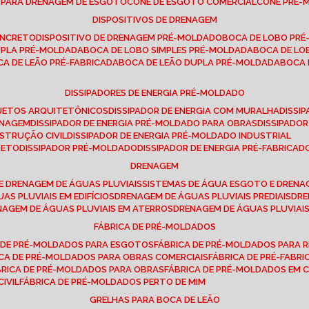
E PARA DRENAGEM DE ESGOTO
CONE DE ESGOTO COMERCIAL
CONE PRÉ
DISPOSITIVOS DE DRENAGEM
ONCRETO
DISPOSITIVO DE DRENAGEM PRÉ-MOLDADO
BOCA DE LOBO PR
UPLA PRÉ-MOLDADA
BOCA DE LOBO SIMPLES PRÉ-MOLDADA
BOCA DE L
OCA DE LEÃO PRÉ-FABRICADA
BOCA DE LEÃO DUPLA PRÉ-MOLDADA
BOCA
DISSIPADORES DE ENERGIA PRÉ-MOLDADO
ROJETOS ARQUITETÔNICOS
DISSIPADOR DE ENERGIA COM MURALHA
DISS
ENAGEM
DISSIPADOR DE ENERGIA PRÉ-MOLDADO PARA OBRAS
DISSIPAD
NSTRUÇÃO CIVIL
DISSIPADOR DE ENERGIA PRÉ-MOLDADO INDUSTRIAL
RETO
DISSIPADOR PRÉ-MOLDADO
DISSIPADOR DE ENERGIA PRÉ-FABRICAD
DRENAGEM
E DRENAGEM DE ÁGUAS PLUVIAIS
SISTEMAS DE ÁGUA ESGOTO E DREN
AS PLUVIAIS EM EDIFÍCIOS
DRENAGEM DE ÁGUAS PLUVIAIS PREDIAIS
DR
ENAGEM DE ÁGUAS PLUVIAIS EM ATERROS
DRENAGEM DE ÁGUAS PLUVIAI
FÁBRICA DE PRÉ-MOLDADOS
A DE PRÉ-MOLDADOS PARA ESGOTOS
FÁBRICA DE PRÉ-MOLDADOS PARA R
ICA DE PRÉ-MOLDADOS PARA OBRAS COMERCIAIS
FÁBRICA DE PRÉ-FABR
BRICA DE PRÉ-MOLDADOS PARA OBRAS
FÁBRICA DE PRÉ-MOLDADOS EM
IVIL
FÁBRICA DE PRÉ-MOLDADOS PERTO DE MIM
GRELHAS PARA BOCA DE LEÃO