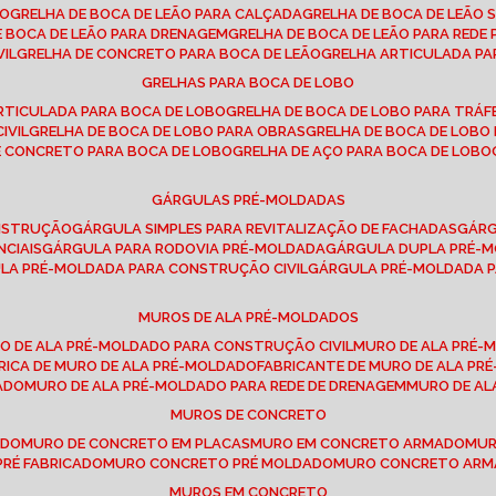
SO
GRELHA DE BOCA DE LEÃO PARA CALÇADA
GRELHA DE BOCA DE LEÃO 
DE BOCA DE LEÃO PARA DRENAGEM
GRELHA DE BOCA DE LEÃO PARA REDE 
VIL
GRELHA DE CONCRETO PARA BOCA DE LEÃO
GRELHA ARTICULADA PA
GRELHAS PARA BOCA DE LOBO
ARTICULADA PARA BOCA DE LOBO
GRELHA DE BOCA DE LOBO PARA TRÁ
IVIL
GRELHA DE BOCA DE LOBO PARA OBRAS
GRELHA DE BOCA DE LOB
DE CONCRETO PARA BOCA DE LOBO
GRELHA DE AÇO PARA BOCA DE LOBO
GÁRGULAS PRÉ-MOLDADAS
ONSTRUÇÃO
GÁRGULA SIMPLES PARA REVITALIZAÇÃO DE FACHADAS
GÁR
NCIAIS
GÁRGULA PARA RODOVIA PRÉ-MOLDADA
GÁRGULA DUPLA PRÉ-
ULA PRÉ-MOLDADA PARA CONSTRUÇÃO CIVIL
GÁRGULA PRÉ-MOLDADA 
MUROS DE ALA PRÉ-MOLDADOS
RO DE ALA PRÉ-MOLDADO PARA CONSTRUÇÃO CIVIL
MURO DE ALA PRÉ
BRICA DE MURO DE ALA PRÉ-MOLDADO
FABRICANTE DE MURO DE ALA P
ADO
MURO DE ALA PRÉ-MOLDADO PARA REDE DE DRENAGEM
MURO DE A
MUROS DE CONCRETO
ADO
MURO DE CONCRETO EM PLACAS
MURO EM CONCRETO ARMADO
MU
PRÉ FABRICADO
MURO CONCRETO PRÉ MOLDADO
MURO CONCRETO AR
MUROS EM CONCRETO