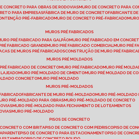
DE CONCRETO PARA OBRAS DE RODOVIAS
MURO DE CONCRETO PARA CO
CRETO PARA EMPRESAS
FÁBRICA DE MURO DE CONCRETO
FABRICANTE D
CONTENÇÃO PRÉ-FABRICADO
MURO DE CONCRETO PRÉ-FABRICADO
MUR
MUROS PRÉ FABRICADOS
MURO PRÉ FABRICADO PARA GALPÃO
MURO PRÉ FABRICADO EM CONCRE
 PRÉ FABRICADO GRANDE
MURO PRÉ FABRICADO COMERCIAL
MURO PRÉ 
LACAS DE MUROS PRÉ FABRICADOS
CONSTRUÇÃO DE MURO PRÉ FABRIC
MUROS PRÉ MOLDADOS
 PRÉ FABRICADO DE CONCRETO
MURO PRÉ FABRICADO
MURO PRÉ MOLD
 LAJEADO
MURO PRÉ MOLDADO DE CIMENTO
MURO PRÉ MOLDADO DE 
MOLDADO CONCRETO
MURO PRÉ MOLDADO
MUROS PRÉ-MOLDADOS
-FABRICADO
FABRICANTE DE MURO PRÉ-MOLDADO
MURO PRÉ-MOLDADO
MURO PRÉ-MOLDADO PARA OBRAS
MURO PRÉ-MOLDADO DE CONCRETO
ROVIAS
MURO PRÉ-MOLDADO PARA FECHAMENTO DE LOTEAMENTOS
OVIAS
MURO PRÉ-MOLDADO
PISOS DE CONCRETO
DE CONCRETO COM BRITA
PISO DE CONCRETO COM PEDRISCO
PISO DE C
 APARENTE
PISO DE CONCRETO PARA ESTACIONAMENTO
PISO DE CONC
TO ESTAMPADO
PISO DE CONCRETO POLIDO