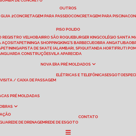
 BOMBA DE CONCRETO
OUTROS
 GUIA 2
CONCRETAGEM PARA PASSEIO
CONCRETAGEM PARA PISCINA
CO
PISO POLIDO
RO REGISTRO VELHO
BAIRRO SÃO ROQUE
BURGER KING
COLÉGIO SANTA M
A AÇOS
ITAPETININGA SHOPPING
KING'S BARBECUE
OBRA ANGATUBA
O
TAPETININGA
PISTA DE SKATE (ALAMBARI, SP)
QUITANDA HORTIFRUTI PO
VANGUARDA CONSTRUÇÕES
VILA APARECIDA
NOVA ERA PRÉ MOLDADOS
ELÉTRICAS E TELEFÔNICAS
ESGOTO
ESPEC
 VISITA / CAIXA DE PASSAGEM
LACAS PRÉ MOLDADAS
 OBRAS
UAÇÃO
CONTATO
ÁGUA
REDE DE DRENAGEM
REDE DE ESGOTO