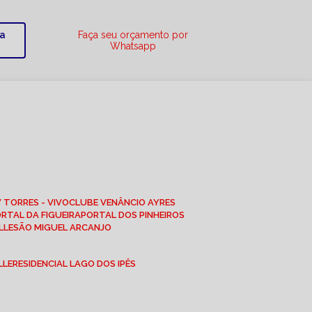
ra
Faça seu orçamento por
Whatsapp
W TORRES - VIVO
CLUBE VENÂNCIO AYRES
ORTAL DA FIGUEIRA
PORTAL DOS PINHEIROS
LLE
SÃO MIGUEL ARCANJO
LLE
RESIDENCIAL LAGO DOS IPÊS