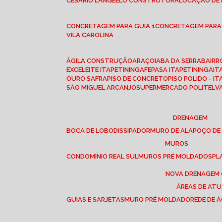
CESÁRIO LANGE
ELO CONSTRUTORA
LOCAÇÃO DE
CONCRETAGEM PARA GUIA 1
CONCRETAGEM PARA
VILA CAROLINA
ÁGILA CONSTRUÇÃO
ARAÇOIABA DA SERRA
BAIR
EXCELEITE ITAPETININGA
FEPASA ITAPETININGA
IT
OURO SAFRA
PISO DE CONCRETO
PISO POLIDO - I
SÃO MIGUEL ARCANJO
SUPERMERCADO POLITEL
DRENAGEM
BOCA DE LOBO
DISSIPADOR
MURO DE ALA
POÇO DE
MUROS
CONDOMÍNIO REAL SUL
MUROS PRÉ MOLDADOS
P
NOVA DRENAGEM
ÁREAS DE AT
GUIAS E SARJETAS
MURO PRÉ MOLDADO
REDE DE 