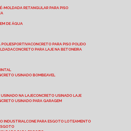
RÉ-MOLDADA RETANGULAR PARA PISO
CA
GEM DE ÁGUA
 POLIESPORTIVA
CONCRETO PARA PISO POLIDO
OLDADA
CONCRETO PARA LAJE NA BETONEIRA
UINTAL
ONCRETO USINADO BOMBEAVEL
 USINADO NA LAJE
CONCRETO USINADO LAJE
ONCRETO USINADO PARA GARAGEM
TO INDUSTRIAL
CONE PARA ESGOTO LOTEAMENTO
 ESGOTO