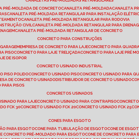
CANALETAS PRÉ-MOLDADAS RETANGULARES
TA PRÉ-MOLDADA DE CONCRETO
CANALETA PRÉ-MOLDADA
CANALETA P
RAS
CANALETA PRÉ-MOLDADA RETANGULAR PARA INSTALAÇÃO ELÉTRI
OTEAMENTO
CANALETA PRÉ-MOLDADA RETANGULAR PARA RODOVIA
NSTRUÇÃO CIVIL
CANALETA PRÉ-MOLDADA RETANGULAR PARA DRENA
RENAGEM
CANALETA PRÉ-MOLDADA RETANGULAR DE CONCRETO
CONCRETO PARA CONSTRUÇÕES
E GARAGEM
EMPRESA DE CONCRETO PARA LAJE
CONCRETO PARA QUADRA
RA PISO
CONCRETO PARA LAJE TRELIÇADA
CONCRETO PARA LAJE PRÉ M
AJE DE ISOPOR
CONCRETO USINADO INDUSTRIAL
O PISO POLIDO
CONCRETO USINADO PISO
CONCRETO USINADO PARA Q
RESA DE CONCRETO USINADO
DISTRIBUIDOR DE CONCRETO USINADO
C
 PARA PISOS
CONCRETOS USINADOS
USINADO PARA LAJE
CONCRETO USINADO PARA CONTRAPISO
CONCRETO
DO FCK 30
CONCRETO USINADO FCK 20
CONCRETO USINADO FCK 25
C
CONES PARA ESGOTO
ÇÃO PARA ESGOTO
CONE PARA TUBULAÇÃO DE ESGOTO
CONE DE ESGO
 DE CONCRETO PRÉ-MOLDADO PARA ESGOTO
CONE DE CONCRETO PARA