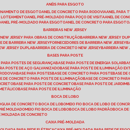
ANÉIS PARA ESGOTO
CANAMENTO DE ESGOTO
ANEL DE CONCRETO PARA RODOVIA
ANEL PARA
TO LOTEAMENTO
ANEL PRÉ-MOLDADO PARA POÇO DE VISITA
ANEL DE CO
O
ANEL PRÉ-MOLDADO PARA ESGOTO
ANEL DE CONCRETO PARA ESGOTO
BARREIRAS NEW JERSEY
A NEW JERSEY PARA OBRAS DE CONSTRUÇÃO
BARREIRA NEW JERSEY D
TE DE BARREIRA NEW JERSEY
FORNECEDORES DE BARREIRA NEW JERSEY
NEW JERSEY DUPLA
BARREIRA DE CONCRETO NEW JERSEY
BARREIRA NEW
BASES PARA POSTE
O PARA POSTES DE SEGURANÇA
BASE PARA POSTE DE ENERGIA SOLAR
B
PARA POSTE DE AÇO GALVANIZADO
BASE PARA POSTE DE ILUMINAÇÃO E
 RODOVIA
BASE PARA POSTES
BASE DE CONCRETO PARA POSTE
BASE D
SE DE CONCRETO PARA POSTE DE ILUMINAÇÃO
BASE DE CONCRETO PAR
ONCRETO
BASE PARA POSTE DE CONCRETO
BASE PARA POSTE DE JARDIM
 METÁLICO
BASE PARA POSTE DE ILUMINAÇÃO
BOCA DE LOBO
O
GUIA DE CONCRETO BOCA DE LOBO
MEIO FIO BOCA DE LOBO DE CONC
O PRÉ MOLDADO
MEIO FIO BOCA DE LOBO
BOCA DE LOBO PADRÃO
BOCA D
RÉ MOLDADA DE CONCRETO
CAIXA PRÉ-MOLDADA
-MOLDADA PARA REDE ELÉTRICA
CAIXA PRÉ-MOLDADA PARA REDE DE ESG