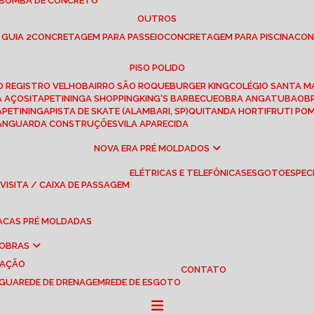
 BOMBA DE CONCRETO
OUTROS
 GUIA 2
CONCRETAGEM PARA PASSEIO
CONCRETAGEM PARA PISCINA
CO
PISO POLIDO
RO REGISTRO VELHO
BAIRRO SÃO ROQUE
BURGER KING
COLÉGIO SANTA M
A AÇOS
ITAPETININGA SHOPPING
KING'S BARBECUE
OBRA ANGATUBA
O
TAPETININGA
PISTA DE SKATE (ALAMBARI, SP)
QUITANDA HORTIFRUTI PO
VANGUARDA CONSTRUÇÕES
VILA APARECIDA
NOVA ERA PRÉ MOLDADOS
ELÉTRICAS E TELEFÔNICAS
ESGOTO
ESPEC
 VISITA / CAIXA DE PASSAGEM
LACAS PRÉ MOLDADAS
 OBRAS
UAÇÃO
CONTATO
ÁGUA
REDE DE DRENAGEM
REDE DE ESGOTO