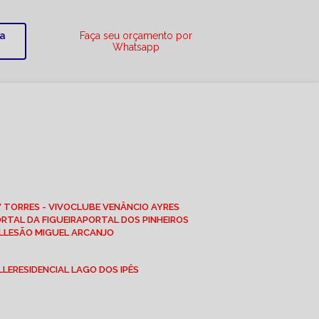
ra
Faça seu orçamento por
Whatsapp
W TORRES - VIVO
CLUBE VENÂNCIO AYRES
ORTAL DA FIGUEIRA
PORTAL DOS PINHEIROS
LLE
SÃO MIGUEL ARCANJO
LLE
RESIDENCIAL LAGO DOS IPÊS