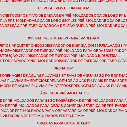
E PARA DRENAGEM DE ESGOTO
CONE DE ESGOTO COMERCIAL
CONE PRÉ
DISPOSITIVOS DE DRENAGEM
ONCRETO
DISPOSITIVO DE DRENAGEM PRÉ-MOLDADO
BOCA DE LOBO PR
UPLA PRÉ-MOLDADA
BOCA DE LOBO SIMPLES PRÉ-MOLDADA
BOCA DE L
OCA DE LEÃO PRÉ-FABRICADA
BOCA DE LEÃO DUPLA PRÉ-MOLDADA
BOCA
DISSIPADORES DE ENERGIA PRÉ-MOLDADO
ROJETOS ARQUITETÔNICOS
DISSIPADOR DE ENERGIA COM MURALHA
DISS
ENAGEM
DISSIPADOR DE ENERGIA PRÉ-MOLDADO PARA OBRAS
DISSIPAD
NSTRUÇÃO CIVIL
DISSIPADOR DE ENERGIA PRÉ-MOLDADO INDUSTRIAL
RETO
DISSIPADOR PRÉ-MOLDADO
DISSIPADOR DE ENERGIA PRÉ-FABRICAD
DRENAGEM
E DRENAGEM DE ÁGUAS PLUVIAIS
SISTEMAS DE ÁGUA ESGOTO E DREN
AS PLUVIAIS EM EDIFÍCIOS
DRENAGEM DE ÁGUAS PLUVIAIS PREDIAIS
DR
ENAGEM DE ÁGUAS PLUVIAIS EM ATERROS
DRENAGEM DE ÁGUAS PLUVIAI
FÁBRICA DE PRÉ-MOLDADOS
A DE PRÉ-MOLDADOS PARA ESGOTOS
FÁBRICA DE PRÉ-MOLDADOS PARA R
ICA DE PRÉ-MOLDADOS PARA OBRAS COMERCIAIS
FÁBRICA DE PRÉ-FABR
BRICA DE PRÉ-MOLDADOS PARA OBRAS
FÁBRICA DE PRÉ-MOLDADOS EM
IVIL
FÁBRICA DE PRÉ-MOLDADOS PERTO DE MIM
GRELHAS PARA BOCA DE LEÃO