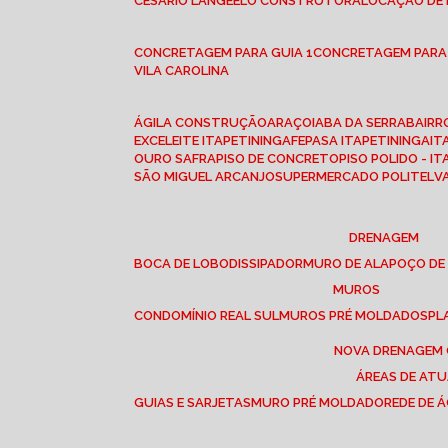
CESÁRIO LANGE
ELO CONSTRUTORA
LOCAÇÃO DE
CONCRETAGEM PARA GUIA 1
CONCRETAGEM PARA
VILA CAROLINA
ÁGILA CONSTRUÇÃO
ARAÇOIABA DA SERRA
BAIR
EXCELEITE ITAPETININGA
FEPASA ITAPETININGA
IT
OURO SAFRA
PISO DE CONCRETO
PISO POLIDO - I
SÃO MIGUEL ARCANJO
SUPERMERCADO POLITEL
DRENAGEM
BOCA DE LOBO
DISSIPADOR
MURO DE ALA
POÇO DE
MUROS
CONDOMÍNIO REAL SUL
MUROS PRÉ MOLDADOS
P
NOVA DRENAGEM
ÁREAS DE AT
GUIAS E SARJETAS
MURO PRÉ MOLDADO
REDE DE 