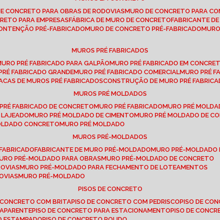
DE CONCRETO PARA OBRAS DE RODOVIAS
MURO DE CONCRETO PARA CO
CRETO PARA EMPRESAS
FÁBRICA DE MURO DE CONCRETO
FABRICANTE D
CONTENÇÃO PRÉ-FABRICADO
MURO DE CONCRETO PRÉ-FABRICADO
MUR
MUROS PRÉ FABRICADOS
MURO PRÉ FABRICADO PARA GALPÃO
MURO PRÉ FABRICADO EM CONCRE
 PRÉ FABRICADO GRANDE
MURO PRÉ FABRICADO COMERCIAL
MURO PRÉ 
LACAS DE MUROS PRÉ FABRICADOS
CONSTRUÇÃO DE MURO PRÉ FABRIC
MUROS PRÉ MOLDADOS
 PRÉ FABRICADO DE CONCRETO
MURO PRÉ FABRICADO
MURO PRÉ MOLD
 LAJEADO
MURO PRÉ MOLDADO DE CIMENTO
MURO PRÉ MOLDADO DE 
MOLDADO CONCRETO
MURO PRÉ MOLDADO
MUROS PRÉ-MOLDADOS
-FABRICADO
FABRICANTE DE MURO PRÉ-MOLDADO
MURO PRÉ-MOLDADO
MURO PRÉ-MOLDADO PARA OBRAS
MURO PRÉ-MOLDADO DE CONCRETO
ROVIAS
MURO PRÉ-MOLDADO PARA FECHAMENTO DE LOTEAMENTOS
OVIAS
MURO PRÉ-MOLDADO
PISOS DE CONCRETO
DE CONCRETO COM BRITA
PISO DE CONCRETO COM PEDRISCO
PISO DE C
 APARENTE
PISO DE CONCRETO PARA ESTACIONAMENTO
PISO DE CONC
TO ESTAMPADO
PISO DE CONCRETO POLIDO