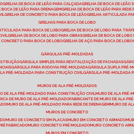
SO
GRELHA DE BOCA DE LEÃO PARA CALÇADA
GRELHA DE BOCA DE LEÃO 
DE BOCA DE LEÃO PARA DRENAGEM
GRELHA DE BOCA DE LEÃO PARA REDE 
VIL
GRELHA DE CONCRETO PARA BOCA DE LEÃO
GRELHA ARTICULADA PA
GRELHAS PARA BOCA DE LOBO
ARTICULADA PARA BOCA DE LOBO
GRELHA DE BOCA DE LOBO PARA TRÁ
IVIL
GRELHA DE BOCA DE LOBO PARA OBRAS
GRELHA DE BOCA DE LOB
DE CONCRETO PARA BOCA DE LOBO
GRELHA DE AÇO PARA BOCA DE LOBO
GÁRGULAS PRÉ-MOLDADAS
ONSTRUÇÃO
GÁRGULA SIMPLES PARA REVITALIZAÇÃO DE FACHADAS
GÁR
NCIAIS
GÁRGULA PARA RODOVIA PRÉ-MOLDADA
GÁRGULA DUPLA PRÉ-
ULA PRÉ-MOLDADA PARA CONSTRUÇÃO CIVIL
GÁRGULA PRÉ-MOLDADA 
MUROS DE ALA PRÉ-MOLDADOS
RO DE ALA PRÉ-MOLDADO PARA CONSTRUÇÃO CIVIL
MURO DE ALA PRÉ
BRICA DE MURO DE ALA PRÉ-MOLDADO
FABRICANTE DE MURO DE ALA P
ADO
MURO DE ALA PRÉ-MOLDADO PARA REDE DE DRENAGEM
MURO DE A
MUROS DE CONCRETO
ADO
MURO DE CONCRETO EM PLACAS
MURO EM CONCRETO ARMADO
MU
PRÉ FABRICADO
MURO CONCRETO PRÉ MOLDADO
MURO CONCRETO AR
MUROS EM CONCRETO