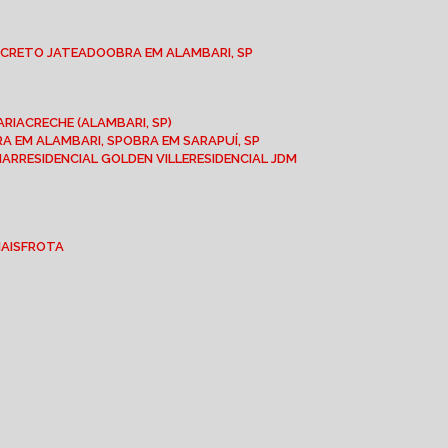
NCRETO JATEADO
OBRA EM ALAMBARI, SP
ARIA
CRECHE (ALAMBARI, SP)
BRA EM ALAMBARI, SP
OBRA EM SARAPUÍ, SP
MAR
RESIDENCIAL GOLDEN VILLE
RESIDENCIAL JDM
IAIS
FROTA