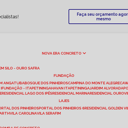
Faça seu orçamento ago
ialistas!
mesmo
NOVA ERA CONCRETO
M SILO - OURO SAFRA
FUNDAÇÃO
EM ANGATUBA
BOSQUE DOS PINHEIROS
CAMPINA DO MONTE ALEGRE
CA
I
FUNDAÇÃO - ITAPETININGA
HAVAN ITAPETININGA
JARDIM ALVORADA
P
E
RESIDENCIAL LAGO DOS IPÊS
RESIDENCIAL MARINA
RESIDENCIAL OUROVI
LAJES
PORTAL DOS PINHEIROS
PORTAL DOS PINHEIROS 6
RESIDENCIAL GOLDEN VI
 BARTH
VILA CAROLINA
VILA SERAFIM