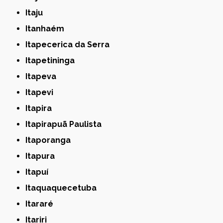
Itaju
Itanhaém
Itapecerica da Serra
Itapetininga
Itapeva
Itapevi
Itapira
Itapirapuã Paulista
Itaporanga
Itapura
Itapuí
Itaquaquecetuba
Itararé
Itariri