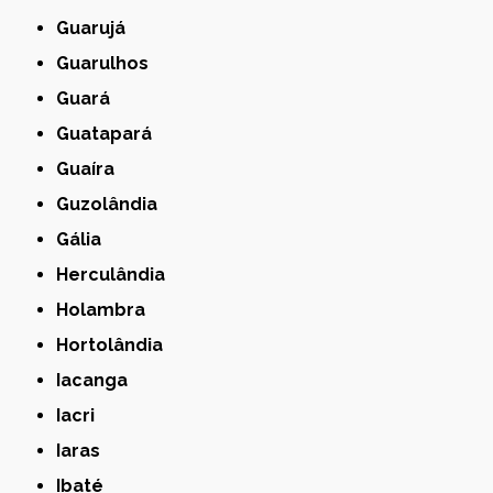
Guarujá
Guarulhos
Guará
Guatapará
Guaíra
Guzolândia
Gália
Herculândia
Holambra
Hortolândia
Iacanga
Iacri
Iaras
Ibaté