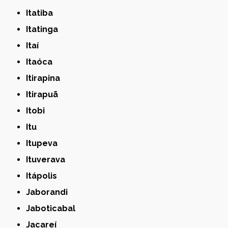
Itatiba
Itatinga
Itaí
Itaóca
Itirapina
Itirapuã
Itobi
Itu
Itupeva
Ituverava
Itápolis
Jaborandi
Jaboticabal
Jacareí