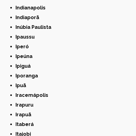
Indianapolis
Indiaporã
Inúbia Paulista
Ipaussu
Iperó
Ipeúna
Ipiguá
Iporanga
Ipuã
Iracemápolis
Irapuru
Irapuã
Itaberá
Itajobi