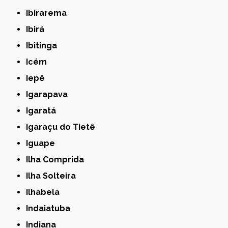
Ibirarema
Ibirá
Ibitinga
Icém
Iepê
Igarapava
Igaratá
Igaraçu do Tietê
Iguape
Ilha Comprida
Ilha Solteira
Ilhabela
Indaiatuba
Indiana