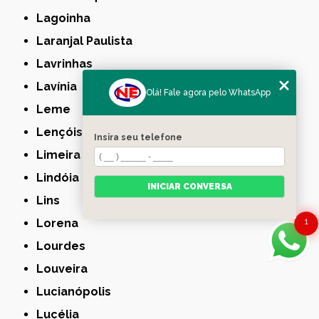
Lagoinha
Laranjal Paulista
Lavrinhas
Lavínia
Olá! Fale agora pelo WhatsApp
Leme
Lençóis Paulista
Insira seu telefone
Limeira
Lindóia
INICIAR CONVERSA
Lins
Lorena
1
Lourdes
Louveira
Lucianópolis
Lucélia