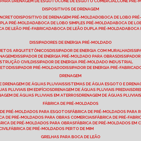
E PARA DRENAGEM DE ESGOTO
CONE DE ESGOTO COMERCIAL
CONE PRÉ
DISPOSITIVOS DE DRENAGEM
ONCRETO
DISPOSITIVO DE DRENAGEM PRÉ-MOLDADO
BOCA DE LOBO PR
UPLA PRÉ-MOLDADA
BOCA DE LOBO SIMPLES PRÉ-MOLDADA
BOCA DE L
OCA DE LEÃO PRÉ-FABRICADA
BOCA DE LEÃO DUPLA PRÉ-MOLDADA
BOCA
DISSIPADORES DE ENERGIA PRÉ-MOLDADO
ROJETOS ARQUITETÔNICOS
DISSIPADOR DE ENERGIA COM MURALHA
DISS
ENAGEM
DISSIPADOR DE ENERGIA PRÉ-MOLDADO PARA OBRAS
DISSIPAD
NSTRUÇÃO CIVIL
DISSIPADOR DE ENERGIA PRÉ-MOLDADO INDUSTRIAL
RETO
DISSIPADOR PRÉ-MOLDADO
DISSIPADOR DE ENERGIA PRÉ-FABRICAD
DRENAGEM
E DRENAGEM DE ÁGUAS PLUVIAIS
SISTEMAS DE ÁGUA ESGOTO E DREN
AS PLUVIAIS EM EDIFÍCIOS
DRENAGEM DE ÁGUAS PLUVIAIS PREDIAIS
DR
ENAGEM DE ÁGUAS PLUVIAIS EM ATERROS
DRENAGEM DE ÁGUAS PLUVIAI
FÁBRICA DE PRÉ-MOLDADOS
A DE PRÉ-MOLDADOS PARA ESGOTOS
FÁBRICA DE PRÉ-MOLDADOS PARA R
ICA DE PRÉ-MOLDADOS PARA OBRAS COMERCIAIS
FÁBRICA DE PRÉ-FABR
BRICA DE PRÉ-MOLDADOS PARA OBRAS
FÁBRICA DE PRÉ-MOLDADOS EM
IVIL
FÁBRICA DE PRÉ-MOLDADOS PERTO DE MIM
GRELHAS PARA BOCA DE LEÃO