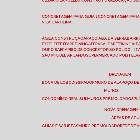
CESÁRIO LANGE
ELO CONSTRUTORA
LOCAÇÃO DE
CONCRETAGEM PARA GUIA 1
CONCRETAGEM PARA
VILA CAROLINA
ÁGILA CONSTRUÇÃO
ARAÇOIABA DA SERRA
BAIR
EXCELEITE ITAPETININGA
FEPASA ITAPETININGA
IT
OURO SAFRA
PISO DE CONCRETO
PISO POLIDO - I
SÃO MIGUEL ARCANJO
SUPERMERCADO POLITEL
DRENAGEM
BOCA DE LOBO
DISSIPADOR
MURO DE ALA
POÇO DE
MUROS
CONDOMÍNIO REAL SUL
MUROS PRÉ MOLDADOS
P
NOVA DRENAGEM
ÁREAS DE AT
GUIAS E SARJETAS
MURO PRÉ MOLDADO
REDE DE 