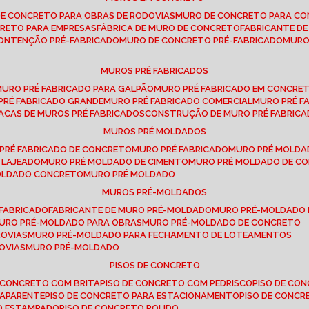
DE CONCRETO PARA OBRAS DE RODOVIAS
MURO DE CONCRETO PARA CO
CRETO PARA EMPRESAS
FÁBRICA DE MURO DE CONCRETO
FABRICANTE D
CONTENÇÃO PRÉ-FABRICADO
MURO DE CONCRETO PRÉ-FABRICADO
MUR
MUROS PRÉ FABRICADOS
MURO PRÉ FABRICADO PARA GALPÃO
MURO PRÉ FABRICADO EM CONCRE
 PRÉ FABRICADO GRANDE
MURO PRÉ FABRICADO COMERCIAL
MURO PRÉ 
LACAS DE MUROS PRÉ FABRICADOS
CONSTRUÇÃO DE MURO PRÉ FABRIC
MUROS PRÉ MOLDADOS
 PRÉ FABRICADO DE CONCRETO
MURO PRÉ FABRICADO
MURO PRÉ MOLD
 LAJEADO
MURO PRÉ MOLDADO DE CIMENTO
MURO PRÉ MOLDADO DE 
MOLDADO CONCRETO
MURO PRÉ MOLDADO
MUROS PRÉ-MOLDADOS
-FABRICADO
FABRICANTE DE MURO PRÉ-MOLDADO
MURO PRÉ-MOLDADO
MURO PRÉ-MOLDADO PARA OBRAS
MURO PRÉ-MOLDADO DE CONCRETO
ROVIAS
MURO PRÉ-MOLDADO PARA FECHAMENTO DE LOTEAMENTOS
OVIAS
MURO PRÉ-MOLDADO
PISOS DE CONCRETO
DE CONCRETO COM BRITA
PISO DE CONCRETO COM PEDRISCO
PISO DE C
 APARENTE
PISO DE CONCRETO PARA ESTACIONAMENTO
PISO DE CONC
TO ESTAMPADO
PISO DE CONCRETO POLIDO