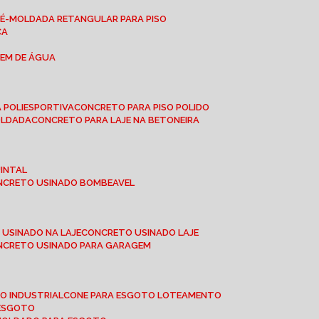
RÉ-MOLDADA RETANGULAR PARA PISO
CA
GEM DE ÁGUA
 POLIESPORTIVA
CONCRETO PARA PISO POLIDO
OLDADA
CONCRETO PARA LAJE NA BETONEIRA
UINTAL
ONCRETO USINADO BOMBEAVEL
 USINADO NA LAJE
CONCRETO USINADO LAJE
ONCRETO USINADO PARA GARAGEM
TO INDUSTRIAL
CONE PARA ESGOTO LOTEAMENTO
 ESGOTO