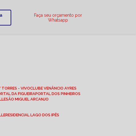
ra
Faça seu orçamento por
Whatsapp
W TORRES - VIVO
CLUBE VENÂNCIO AYRES
ORTAL DA FIGUEIRA
PORTAL DOS PINHEIROS
LLE
SÃO MIGUEL ARCANJO
LLE
RESIDENCIAL LAGO DOS IPÊS