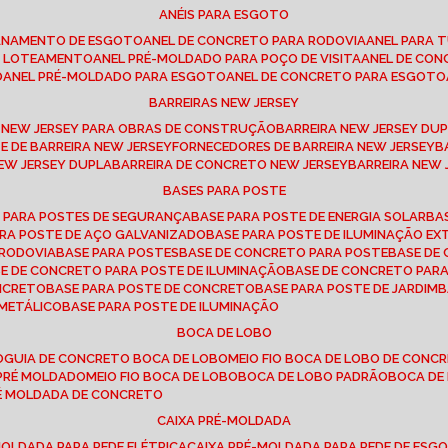
ANÉIS PARA ESGOTO
CANAMENTO DE ESGOTO
ANEL DE CONCRETO PARA RODOVIA
ANEL PARA
TO LOTEAMENTO
ANEL PRÉ-MOLDADO PARA POÇO DE VISITA
ANEL DE CO
O
ANEL PRÉ-MOLDADO PARA ESGOTO
ANEL DE CONCRETO PARA ESGOTO
BARREIRAS NEW JERSEY
A NEW JERSEY PARA OBRAS DE CONSTRUÇÃO
BARREIRA NEW JERSEY D
TE DE BARREIRA NEW JERSEY
FORNECEDORES DE BARREIRA NEW JERSEY
NEW JERSEY DUPLA
BARREIRA DE CONCRETO NEW JERSEY
BARREIRA NEW
BASES PARA POSTE
O PARA POSTES DE SEGURANÇA
BASE PARA POSTE DE ENERGIA SOLAR
B
PARA POSTE DE AÇO GALVANIZADO
BASE PARA POSTE DE ILUMINAÇÃO E
 RODOVIA
BASE PARA POSTES
BASE DE CONCRETO PARA POSTE
BASE D
SE DE CONCRETO PARA POSTE DE ILUMINAÇÃO
BASE DE CONCRETO PAR
ONCRETO
BASE PARA POSTE DE CONCRETO
BASE PARA POSTE DE JARDIM
 METÁLICO
BASE PARA POSTE DE ILUMINAÇÃO
BOCA DE LOBO
O
GUIA DE CONCRETO BOCA DE LOBO
MEIO FIO BOCA DE LOBO DE CONC
O PRÉ MOLDADO
MEIO FIO BOCA DE LOBO
BOCA DE LOBO PADRÃO
BOCA D
RÉ MOLDADA DE CONCRETO
CAIXA PRÉ-MOLDADA
-MOLDADA PARA REDE ELÉTRICA
CAIXA PRÉ-MOLDADA PARA REDE DE ESG