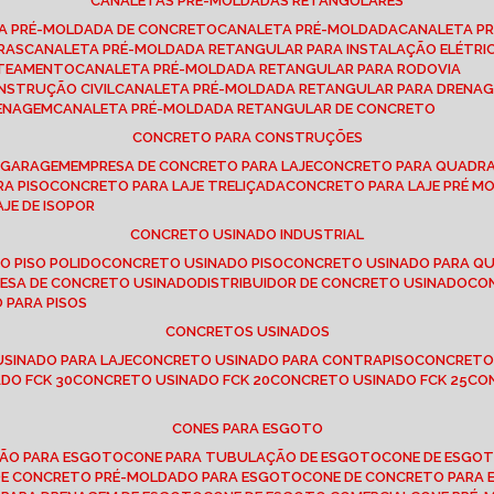
CANALETAS PRÉ-MOLDADAS RETANGULARES
TA PRÉ-MOLDADA DE CONCRETO
CANALETA PRÉ-MOLDADA
CANALETA P
RAS
CANALETA PRÉ-MOLDADA RETANGULAR PARA INSTALAÇÃO ELÉTRI
OTEAMENTO
CANALETA PRÉ-MOLDADA RETANGULAR PARA RODOVIA
NSTRUÇÃO CIVIL
CANALETA PRÉ-MOLDADA RETANGULAR PARA DRENA
RENAGEM
CANALETA PRÉ-MOLDADA RETANGULAR DE CONCRETO
CONCRETO PARA CONSTRUÇÕES
E GARAGEM
EMPRESA DE CONCRETO PARA LAJE
CONCRETO PARA QUADRA
RA PISO
CONCRETO PARA LAJE TRELIÇADA
CONCRETO PARA LAJE PRÉ M
AJE DE ISOPOR
CONCRETO USINADO INDUSTRIAL
O PISO POLIDO
CONCRETO USINADO PISO
CONCRETO USINADO PARA Q
RESA DE CONCRETO USINADO
DISTRIBUIDOR DE CONCRETO USINADO
C
 PARA PISOS
CONCRETOS USINADOS
USINADO PARA LAJE
CONCRETO USINADO PARA CONTRAPISO
CONCRETO
DO FCK 30
CONCRETO USINADO FCK 20
CONCRETO USINADO FCK 25
C
CONES PARA ESGOTO
ÇÃO PARA ESGOTO
CONE PARA TUBULAÇÃO DE ESGOTO
CONE DE ESGO
 DE CONCRETO PRÉ-MOLDADO PARA ESGOTO
CONE DE CONCRETO PARA