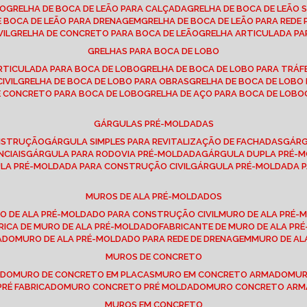
SO
GRELHA DE BOCA DE LEÃO PARA CALÇADA
GRELHA DE BOCA DE LEÃO 
DE BOCA DE LEÃO PARA DRENAGEM
GRELHA DE BOCA DE LEÃO PARA REDE 
VIL
GRELHA DE CONCRETO PARA BOCA DE LEÃO
GRELHA ARTICULADA PA
GRELHAS PARA BOCA DE LOBO
ARTICULADA PARA BOCA DE LOBO
GRELHA DE BOCA DE LOBO PARA TRÁ
IVIL
GRELHA DE BOCA DE LOBO PARA OBRAS
GRELHA DE BOCA DE LOB
DE CONCRETO PARA BOCA DE LOBO
GRELHA DE AÇO PARA BOCA DE LOBO
GÁRGULAS PRÉ-MOLDADAS
ONSTRUÇÃO
GÁRGULA SIMPLES PARA REVITALIZAÇÃO DE FACHADAS
GÁR
NCIAIS
GÁRGULA PARA RODOVIA PRÉ-MOLDADA
GÁRGULA DUPLA PRÉ-
ULA PRÉ-MOLDADA PARA CONSTRUÇÃO CIVIL
GÁRGULA PRÉ-MOLDADA 
MUROS DE ALA PRÉ-MOLDADOS
RO DE ALA PRÉ-MOLDADO PARA CONSTRUÇÃO CIVIL
MURO DE ALA PRÉ
BRICA DE MURO DE ALA PRÉ-MOLDADO
FABRICANTE DE MURO DE ALA P
ADO
MURO DE ALA PRÉ-MOLDADO PARA REDE DE DRENAGEM
MURO DE A
MUROS DE CONCRETO
ADO
MURO DE CONCRETO EM PLACAS
MURO EM CONCRETO ARMADO
MU
PRÉ FABRICADO
MURO CONCRETO PRÉ MOLDADO
MURO CONCRETO AR
MUROS EM CONCRETO