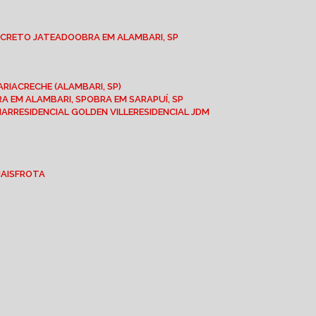
NCRETO JATEADO
OBRA EM ALAMBARI, SP
ARIA
CRECHE (ALAMBARI, SP)
BRA EM ALAMBARI, SP
OBRA EM SARAPUÍ, SP
MAR
RESIDENCIAL GOLDEN VILLE
RESIDENCIAL JDM
IAIS
FROTA