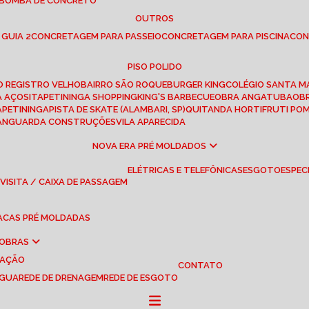
 BOMBA DE CONCRETO
OUTROS
 GUIA 2
CONCRETAGEM PARA PASSEIO
CONCRETAGEM PARA PISCINA
CO
PISO POLIDO
RO REGISTRO VELHO
BAIRRO SÃO ROQUE
BURGER KING
COLÉGIO SANTA M
A AÇOS
ITAPETININGA SHOPPING
KING'S BARBECUE
OBRA ANGATUBA
O
TAPETININGA
PISTA DE SKATE (ALAMBARI, SP)
QUITANDA HORTIFRUTI PO
VANGUARDA CONSTRUÇÕES
VILA APARECIDA
NOVA ERA PRÉ MOLDADOS
ELÉTRICAS E TELEFÔNICAS
ESGOTO
ESPEC
 VISITA / CAIXA DE PASSAGEM
LACAS PRÉ MOLDADAS
 OBRAS
UAÇÃO
CONTATO
ÁGUA
REDE DE DRENAGEM
REDE DE ESGOTO