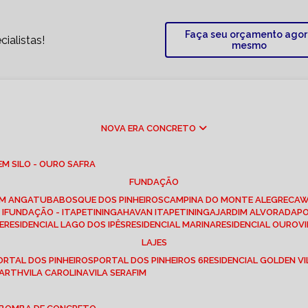
Faça seu orçamento ago
ialistas!
mesmo
NOVA ERA CONCRETO
M SILO - OURO SAFRA
FUNDAÇÃO
EM ANGATUBA
BOSQUE DOS PINHEIROS
CAMPINA DO MONTE ALEGRE
CA
I
FUNDAÇÃO - ITAPETININGA
HAVAN ITAPETININGA
JARDIM ALVORADA
P
E
RESIDENCIAL LAGO DOS IPÊS
RESIDENCIAL MARINA
RESIDENCIAL OUROVI
LAJES
PORTAL DOS PINHEIROS
PORTAL DOS PINHEIROS 6
RESIDENCIAL GOLDEN VI
 BARTH
VILA CAROLINA
VILA SERAFIM