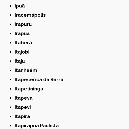
Ipuã
Iracemápolis
Irapuru
Irapuã
Itaberá
Itajobi
Itaju
Itanhaém
Itapecerica da Serra
Itapetininga
Itapeva
Itapevi
Itapira
Itapirapuã Paulista