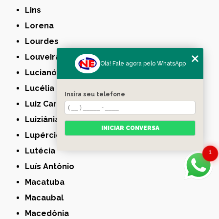
Lins
Lorena
Lourdes
Louveira
Olá! Fale agora pelo WhatsApp
Lucianópolis
Lucélia
Insira seu telefone
Luiz Carlos
Luiziânia
INICIAR CONVERSA
Lupércio
Lutécia
1
Luís Antônio
Macatuba
Macaubal
Macedônia