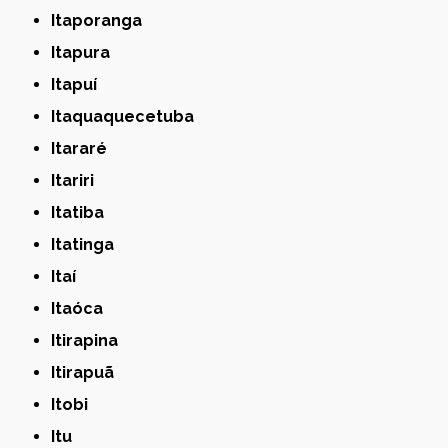
Itaporanga
Itapura
Itapuí
Itaquaquecetuba
Itararé
Itariri
Itatiba
Itatinga
Itaí
Itaóca
Itirapina
Itirapuã
Itobi
Itu