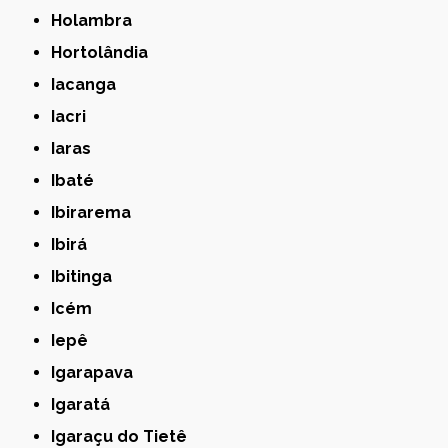
Holambra
Hortolândia
Iacanga
Iacri
Iaras
Ibaté
Ibirarema
Ibirá
Ibitinga
Icém
Iepê
Igarapava
Igaratá
Igaraçu do Tietê