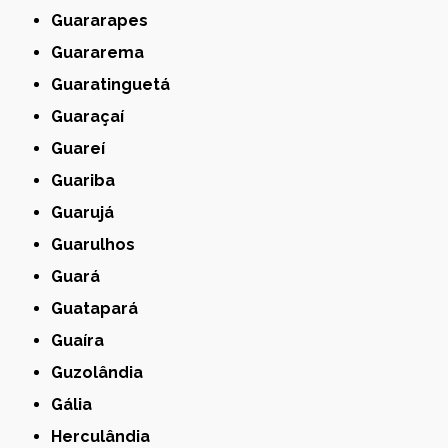
Guararapes
Guararema
Guaratinguetá
Guaraçaí
Guareí
Guariba
Guarujá
Guarulhos
Guará
Guatapará
Guaíra
Guzolândia
Gália
Herculândia