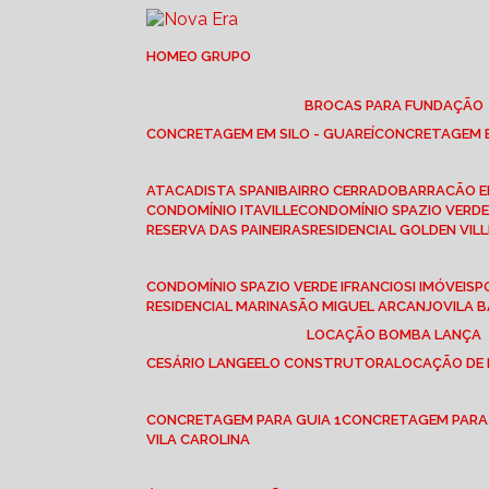
HOME
O GRUPO
BROCAS PARA FUNDAÇÃO
CONCRETAGEM EM SILO - GUAREÍ
CONCRETAGEM E
ATACADISTA SPANI
BAIRRO CERRADO
BARRACÃO 
CONDOMÍNIO ITAVILLE
CONDOMÍNIO SPAZIO VERDE 
RESERVA DAS PAINEIRAS
RESIDENCIAL GOLDEN VILL
CONDOMÍNIO SPAZIO VERDE I
FRANCIOSI IMÓVEIS
RESIDENCIAL MARINA
SÃO MIGUEL ARCANJO
VILA
LOCAÇÃO BOMBA LANÇA
CESÁRIO LANGE
ELO CONSTRUTORA
LOCAÇÃO DE
CONCRETAGEM PARA GUIA 1
CONCRETAGEM PARA
VILA CAROLINA