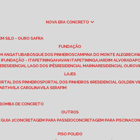
NOVA ERA CONCRETO
M SILO - OURO SAFRA
FUNDAÇÃO
EM ANGATUBA
BOSQUE DOS PINHEIROS
CAMPINA DO MONTE ALEGRE
CA
I
FUNDAÇÃO - ITAPETININGA
HAVAN ITAPETININGA
JARDIM ALVORADA
P
E
RESIDENCIAL LAGO DOS IPÊS
RESIDENCIAL MARINA
RESIDENCIAL OUROVI
LAJES
PORTAL DOS PINHEIROS
PORTAL DOS PINHEIROS 6
RESIDENCIAL GOLDEN VI
 BARTH
VILA CAROLINA
VILA SERAFIM
 BOMBA DE CONCRETO
OUTROS
 GUIA 2
CONCRETAGEM PARA PASSEIO
CONCRETAGEM PARA PISCINA
CO
PISO POLIDO