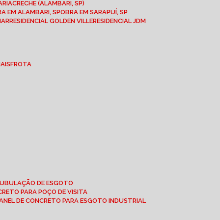
ARIA
CRECHE (ALAMBARI, SP)
BRA EM ALAMBARI, SP
OBRA EM SARAPUÍ, SP
MAR
RESIDENCIAL GOLDEN VILLE
RESIDENCIAL JDM
IAIS
FROTA
 TUBULAÇÃO DE ESGOTO
NCRETO PARA POÇO DE VISITA
ANEL DE CONCRETO PARA ESGOTO INDUSTRIAL