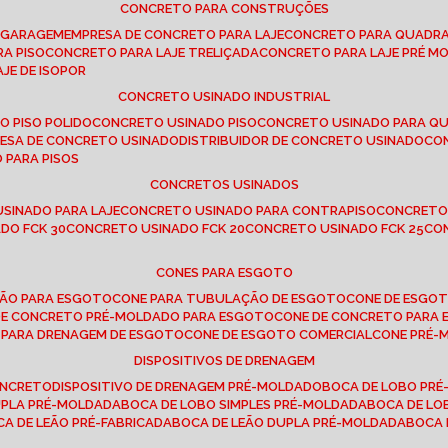
CONCRETO PARA CONSTRUÇÕES
E GARAGEM
EMPRESA DE CONCRETO PARA LAJE
CONCRETO PARA QUADRA
RA PISO
CONCRETO PARA LAJE TRELIÇADA
CONCRETO PARA LAJE PRÉ M
AJE DE ISOPOR
CONCRETO USINADO INDUSTRIAL
O PISO POLIDO
CONCRETO USINADO PISO
CONCRETO USINADO PARA Q
RESA DE CONCRETO USINADO
DISTRIBUIDOR DE CONCRETO USINADO
C
 PARA PISOS
CONCRETOS USINADOS
USINADO PARA LAJE
CONCRETO USINADO PARA CONTRAPISO
CONCRETO
DO FCK 30
CONCRETO USINADO FCK 20
CONCRETO USINADO FCK 25
C
CONES PARA ESGOTO
ÇÃO PARA ESGOTO
CONE PARA TUBULAÇÃO DE ESGOTO
CONE DE ESGO
 DE CONCRETO PRÉ-MOLDADO PARA ESGOTO
CONE DE CONCRETO PARA
E PARA DRENAGEM DE ESGOTO
CONE DE ESGOTO COMERCIAL
CONE PRÉ
DISPOSITIVOS DE DRENAGEM
ONCRETO
DISPOSITIVO DE DRENAGEM PRÉ-MOLDADO
BOCA DE LOBO PR
UPLA PRÉ-MOLDADA
BOCA DE LOBO SIMPLES PRÉ-MOLDADA
BOCA DE L
OCA DE LEÃO PRÉ-FABRICADA
BOCA DE LEÃO DUPLA PRÉ-MOLDADA
BOCA