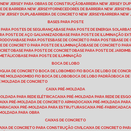
A NEW JERSEY PARA OBRAS DE CONSTRUÇÃO
BARREIRA NEW JERSEY D
TE DE BARREIRA NEW JERSEY
FORNECEDORES DE BARREIRA NEW JERSEY
NEW JERSEY DUPLA
BARREIRA DE CONCRETO NEW JERSEY
BARREIRA NEW
BASES PARA POSTE
O PARA POSTES DE SEGURANÇA
BASE PARA POSTE DE ENERGIA SOLAR
B
PARA POSTE DE AÇO GALVANIZADO
BASE PARA POSTE DE ILUMINAÇÃO E
 RODOVIA
BASE PARA POSTES
BASE DE CONCRETO PARA POSTE
BASE D
SE DE CONCRETO PARA POSTE DE ILUMINAÇÃO
BASE DE CONCRETO PAR
ONCRETO
BASE PARA POSTE DE CONCRETO
BASE PARA POSTE DE JARDIM
 METÁLICO
BASE PARA POSTE DE ILUMINAÇÃO
BOCA DE LOBO
O
GUIA DE CONCRETO BOCA DE LOBO
MEIO FIO BOCA DE LOBO DE CONC
O PRÉ MOLDADO
MEIO FIO BOCA DE LOBO
BOCA DE LOBO PADRÃO
BOCA D
RÉ MOLDADA DE CONCRETO
CAIXA PRÉ-MOLDADA
-MOLDADA PARA REDE ELÉTRICA
CAIXA PRÉ-MOLDADA PARA REDE DE ESG
CAIXA PRÉ-MOLDADA DE CONCRETO ARMADO
CAIXA PRÉ-MOLDADA PAR
ARIA
CAIXA PRÉ-MOLDADA PARA ESTRUTURAS
CAIXA PRÉ-FABRICADA
C
É-MOLDADA PARA OBRA
CAIXAS DE CONCRETO
CAIXA DE CONCRETO PARA CONSTRUÇÃO CIVIL
CAIXA DE CONCRETO PA