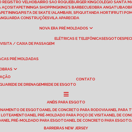
RO REGISTRO VELHO
BAIRRO SÃO ROQUE
BURGER KING
COLÉGIO SANTA M
A AÇOS
ITAPETININGA SHOPPING
KING'S BARBECUE
OBRA ANGATUBA
O
TAPETININGA
PISTA DE SKATE (ALAMBARI, SP)
QUITANDA HORTIFRUTI PO
VANGUARDA CONSTRUÇÕES
VILA APARECIDA
NOVA ERA PRÉ MOLDADOS
ELÉTRICAS E TELEFÔNICAS
ESGOTO
ESPEC
 VISITA / CAIXA DE PASSAGEM
LACAS PRÉ MOLDADAS
 OBRAS
UAÇÃO
CONTATO
ÁGUA
REDE DE DRENAGEM
REDE DE ESGOTO
ANÉIS PARA ESGOTO
CANAMENTO DE ESGOTO
ANEL DE CONCRETO PARA RODOVIA
ANEL PARA
TO LOTEAMENTO
ANEL PRÉ-MOLDADO PARA POÇO DE VISITA
ANEL DE CO
O
ANEL PRÉ-MOLDADO PARA ESGOTO
ANEL DE CONCRETO PARA ESGOTO
BARREIRAS NEW JERSEY