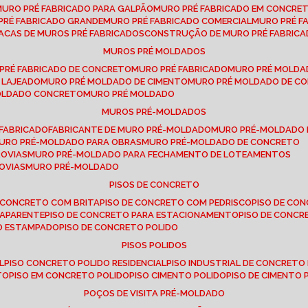
MURO PRÉ FABRICADO PARA GALPÃO
MURO PRÉ FABRICADO EM CONCRE
 PRÉ FABRICADO GRANDE
MURO PRÉ FABRICADO COMERCIAL
MURO PRÉ 
LACAS DE MUROS PRÉ FABRICADOS
CONSTRUÇÃO DE MURO PRÉ FABRIC
MUROS PRÉ MOLDADOS
 PRÉ FABRICADO DE CONCRETO
MURO PRÉ FABRICADO
MURO PRÉ MOLD
 LAJEADO
MURO PRÉ MOLDADO DE CIMENTO
MURO PRÉ MOLDADO DE 
MOLDADO CONCRETO
MURO PRÉ MOLDADO
MUROS PRÉ-MOLDADOS
-FABRICADO
FABRICANTE DE MURO PRÉ-MOLDADO
MURO PRÉ-MOLDADO
MURO PRÉ-MOLDADO PARA OBRAS
MURO PRÉ-MOLDADO DE CONCRETO
ROVIAS
MURO PRÉ-MOLDADO PARA FECHAMENTO DE LOTEAMENTOS
OVIAS
MURO PRÉ-MOLDADO
PISOS DE CONCRETO
DE CONCRETO COM BRITA
PISO DE CONCRETO COM PEDRISCO
PISO DE C
 APARENTE
PISO DE CONCRETO PARA ESTACIONAMENTO
PISO DE CONC
TO ESTAMPADO
PISO DE CONCRETO POLIDO
PISOS POLIDOS
L
PISO CONCRETO POLIDO RESIDENCIAL
PISO INDUSTRIAL DE CONCRETO
TO
PISO EM CONCRETO POLIDO
PISO CIMENTO POLIDO
PISO DE CIMENTO 
POÇOS DE VISITA PRÉ-MOLDADO