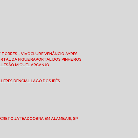
W TORRES - VIVO
CLUBE VENÂNCIO AYRES
ORTAL DA FIGUEIRA
PORTAL DOS PINHEIROS
LLE
SÃO MIGUEL ARCANJO
LLE
RESIDENCIAL LAGO DOS IPÊS
NCRETO JATEADO
OBRA EM ALAMBARI, SP