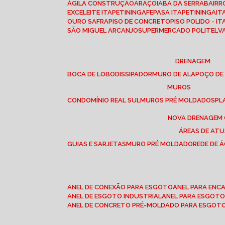
ÁGILA CONSTRUÇÃO
ARAÇOIABA DA SERRA
BAIR
EXCELEITE ITAPETININGA
FEPASA ITAPETININGA
IT
OURO SAFRA
PISO DE CONCRETO
PISO POLIDO - I
SÃO MIGUEL ARCANJO
SUPERMERCADO POLITEL
DRENAGEM
BOCA DE LOBO
DISSIPADOR
MURO DE ALA
POÇO DE
MUROS
CONDOMÍNIO REAL SUL
MUROS PRÉ MOLDADOS
P
NOVA DRENAGEM
ÁREAS DE AT
GUIAS E SARJETAS
MURO PRÉ MOLDADO
REDE DE 
ANEL DE CONEXÃO PARA ESGOTO
ANEL PARA EN
ANEL DE ESGOTO INDUSTRIAL
ANEL PARA ESGO
ANEL DE CONCRETO PRÉ-MOLDADO PARA ESGOT