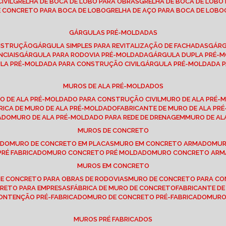
IVIL
GRELHA DE BOCA DE LOBO PARA OBRAS
GRELHA DE BOCA DE LOB
DE CONCRETO PARA BOCA DE LOBO
GRELHA DE AÇO PARA BOCA DE LOBO
GÁRGULAS PRÉ-MOLDADAS
ONSTRUÇÃO
GÁRGULA SIMPLES PARA REVITALIZAÇÃO DE FACHADAS
GÁR
NCIAIS
GÁRGULA PARA RODOVIA PRÉ-MOLDADA
GÁRGULA DUPLA PRÉ-
ULA PRÉ-MOLDADA PARA CONSTRUÇÃO CIVIL
GÁRGULA PRÉ-MOLDADA 
MUROS DE ALA PRÉ-MOLDADOS
RO DE ALA PRÉ-MOLDADO PARA CONSTRUÇÃO CIVIL
MURO DE ALA PRÉ
BRICA DE MURO DE ALA PRÉ-MOLDADO
FABRICANTE DE MURO DE ALA P
ADO
MURO DE ALA PRÉ-MOLDADO PARA REDE DE DRENAGEM
MURO DE A
MUROS DE CONCRETO
ADO
MURO DE CONCRETO EM PLACAS
MURO EM CONCRETO ARMADO
MU
PRÉ FABRICADO
MURO CONCRETO PRÉ MOLDADO
MURO CONCRETO AR
MUROS EM CONCRETO
DE CONCRETO PARA OBRAS DE RODOVIAS
MURO DE CONCRETO PARA CO
CRETO PARA EMPRESAS
FÁBRICA DE MURO DE CONCRETO
FABRICANTE D
CONTENÇÃO PRÉ-FABRICADO
MURO DE CONCRETO PRÉ-FABRICADO
MUR
MUROS PRÉ FABRICADOS