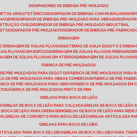
DISSIPADORES DE ENERGIA PRÉ-MOLDADO
ROJETOS ARQUITETÔNICOS
DISSIPADOR DE ENERGIA COM MURALHA
DISS
ENAGEM
DISSIPADOR DE ENERGIA PRÉ-MOLDADO PARA OBRAS
DISSIPAD
NSTRUÇÃO CIVIL
DISSIPADOR DE ENERGIA PRÉ-MOLDADO INDUSTRIAL
RETO
DISSIPADOR PRÉ-MOLDADO
DISSIPADOR DE ENERGIA PRÉ-FABRICAD
DRENAGEM
E DRENAGEM DE ÁGUAS PLUVIAIS
SISTEMAS DE ÁGUA ESGOTO E DREN
AS PLUVIAIS EM EDIFÍCIOS
DRENAGEM DE ÁGUAS PLUVIAIS PREDIAIS
DR
ENAGEM DE ÁGUAS PLUVIAIS EM ATERROS
DRENAGEM DE ÁGUAS PLUVIAI
FÁBRICA DE PRÉ-MOLDADOS
A DE PRÉ-MOLDADOS PARA ESGOTOS
FÁBRICA DE PRÉ-MOLDADOS PARA R
ICA DE PRÉ-MOLDADOS PARA OBRAS COMERCIAIS
FÁBRICA DE PRÉ-FABR
BRICA DE PRÉ-MOLDADOS PARA OBRAS
FÁBRICA DE PRÉ-MOLDADOS EM
IVIL
FÁBRICA DE PRÉ-MOLDADOS PERTO DE MIM
GRELHAS PARA BOCA DE LEÃO
SO
GRELHA DE BOCA DE LEÃO PARA CALÇADA
GRELHA DE BOCA DE LEÃO 
DE BOCA DE LEÃO PARA DRENAGEM
GRELHA DE BOCA DE LEÃO PARA REDE 
VIL
GRELHA DE CONCRETO PARA BOCA DE LEÃO
GRELHA ARTICULADA PA
GRELHAS PARA BOCA DE LOBO
ARTICULADA PARA BOCA DE LOBO
GRELHA DE BOCA DE LOBO PARA TRÁ