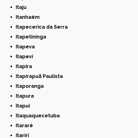
Itaju
Itanhaém
Itapecerica da Serra
Itapetininga
Itapeva
Itapevi
Itapira
Itapirapuã Paulista
Itaporanga
Itapura
Itapuí
Itaquaquecetuba
Itararé
Itariri