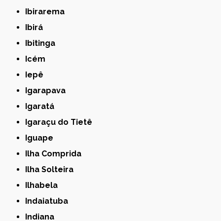
Ibirarema
Ibirá
Ibitinga
Icém
Iepê
Igarapava
Igaratá
Igaraçu do Tietê
Iguape
Ilha Comprida
Ilha Solteira
Ilhabela
Indaiatuba
Indiana