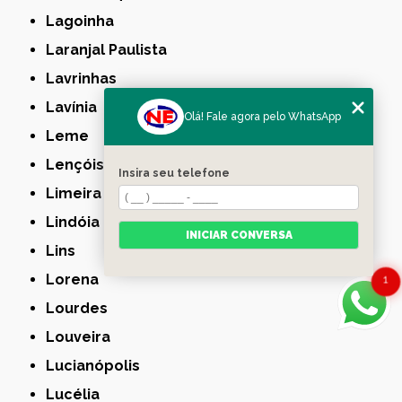
Lagoinha
Laranjal Paulista
Lavrinhas
Lavínia
Olá! Fale agora pelo WhatsApp
Leme
Lençóis Paulista
Insira seu telefone
Limeira
Lindóia
INICIAR CONVERSA
Lins
Lorena
1
Lourdes
Louveira
Lucianópolis
Lucélia