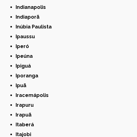
Indianapolis
Indiaporã
Inúbia Paulista
Ipaussu
Iperó
Ipeúna
Ipiguá
Iporanga
Ipuã
Iracemápolis
Irapuru
Irapuã
Itaberá
Itajobi