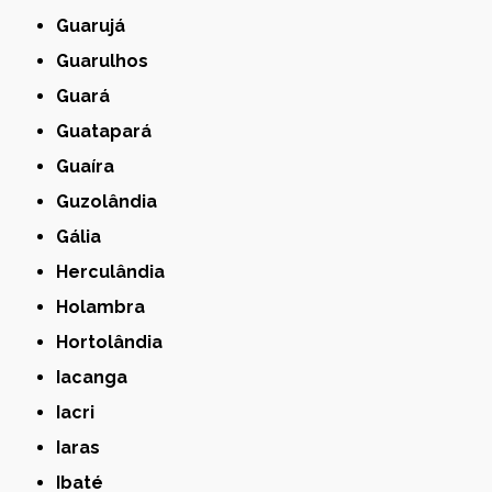
Guarujá
Guarulhos
Guará
Guatapará
Guaíra
Guzolândia
Gália
Herculândia
Holambra
Hortolândia
Iacanga
Iacri
Iaras
Ibaté