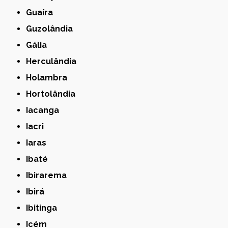
Guaíra
Guzolândia
Gália
Herculândia
Holambra
Hortolândia
Iacanga
Iacri
Iaras
Ibaté
Ibirarema
Ibirá
Ibitinga
Icém