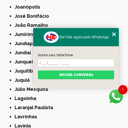
Joanópolis
José Bonifácio
João Ramalho
Jumirim
Olá! Fale agora pelo WhatsApp
Jundiapeba
Jundiaí
Insira seu telefone
Junqueirópolis
Juquitiba
INICIAR CONVERSA
Juquiá
Júlio Mesquita
1
Lagoinha
Laranjal Paulista
Lavrinhas
Lavínia