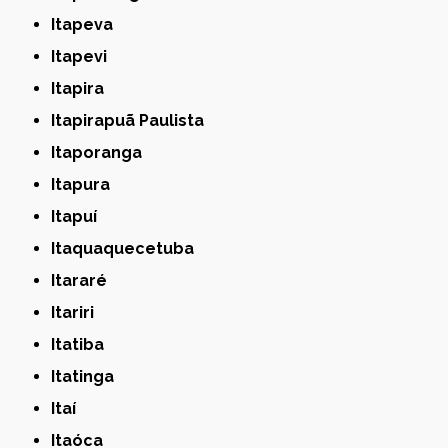
Itapeva
Itapevi
Itapira
Itapirapuã Paulista
Itaporanga
Itapura
Itapuí
Itaquaquecetuba
Itararé
Itariri
Itatiba
Itatinga
Itaí
Itaóca