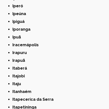
Iperó
Ipeúna
Ipiguá
Iporanga
Ipuã
Iracemápolis
Irapuru
Irapuã
Itaberá
Itajobi
Itaju
Itanhaém
Itapecerica da Serra
Itapetininga