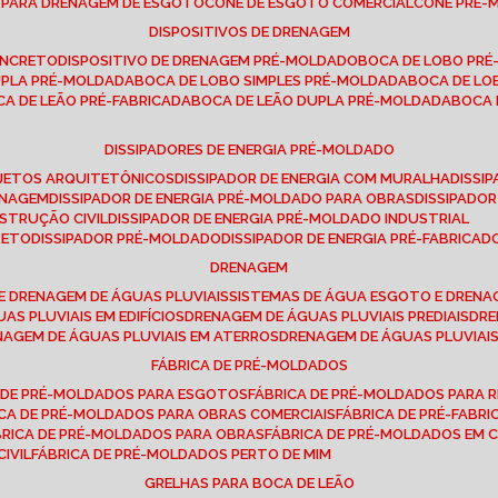
E PARA DRENAGEM DE ESGOTO
CONE DE ESGOTO COMERCIAL
CONE PRÉ
DISPOSITIVOS DE DRENAGEM
ONCRETO
DISPOSITIVO DE DRENAGEM PRÉ-MOLDADO
BOCA DE LOBO PR
UPLA PRÉ-MOLDADA
BOCA DE LOBO SIMPLES PRÉ-MOLDADA
BOCA DE L
OCA DE LEÃO PRÉ-FABRICADA
BOCA DE LEÃO DUPLA PRÉ-MOLDADA
BOCA
DISSIPADORES DE ENERGIA PRÉ-MOLDADO
ROJETOS ARQUITETÔNICOS
DISSIPADOR DE ENERGIA COM MURALHA
DISS
ENAGEM
DISSIPADOR DE ENERGIA PRÉ-MOLDADO PARA OBRAS
DISSIPAD
NSTRUÇÃO CIVIL
DISSIPADOR DE ENERGIA PRÉ-MOLDADO INDUSTRIAL
RETO
DISSIPADOR PRÉ-MOLDADO
DISSIPADOR DE ENERGIA PRÉ-FABRICAD
DRENAGEM
E DRENAGEM DE ÁGUAS PLUVIAIS
SISTEMAS DE ÁGUA ESGOTO E DREN
AS PLUVIAIS EM EDIFÍCIOS
DRENAGEM DE ÁGUAS PLUVIAIS PREDIAIS
DR
ENAGEM DE ÁGUAS PLUVIAIS EM ATERROS
DRENAGEM DE ÁGUAS PLUVIAI
FÁBRICA DE PRÉ-MOLDADOS
A DE PRÉ-MOLDADOS PARA ESGOTOS
FÁBRICA DE PRÉ-MOLDADOS PARA R
ICA DE PRÉ-MOLDADOS PARA OBRAS COMERCIAIS
FÁBRICA DE PRÉ-FABR
BRICA DE PRÉ-MOLDADOS PARA OBRAS
FÁBRICA DE PRÉ-MOLDADOS EM
IVIL
FÁBRICA DE PRÉ-MOLDADOS PERTO DE MIM
GRELHAS PARA BOCA DE LEÃO