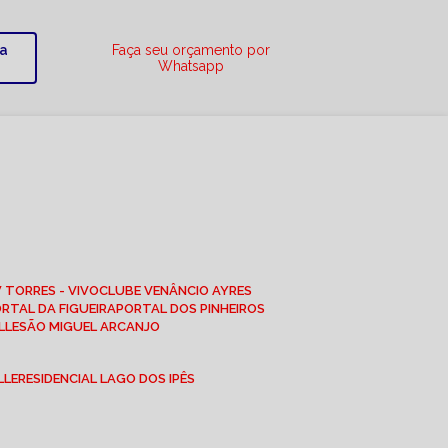
ra
Faça seu orçamento por
Whatsapp
W TORRES - VIVO
CLUBE VENÂNCIO AYRES
ORTAL DA FIGUEIRA
PORTAL DOS PINHEIROS
LLE
SÃO MIGUEL ARCANJO
LLE
RESIDENCIAL LAGO DOS IPÊS