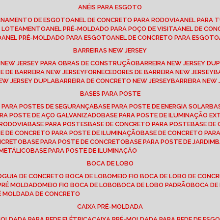
ANÉIS PARA ESGOTO
CANAMENTO DE ESGOTO
ANEL DE CONCRETO PARA RODOVIA
ANEL PARA
TO LOTEAMENTO
ANEL PRÉ-MOLDADO PARA POÇO DE VISITA
ANEL DE CO
O
ANEL PRÉ-MOLDADO PARA ESGOTO
ANEL DE CONCRETO PARA ESGOTO
BARREIRAS NEW JERSEY
A NEW JERSEY PARA OBRAS DE CONSTRUÇÃO
BARREIRA NEW JERSEY D
TE DE BARREIRA NEW JERSEY
FORNECEDORES DE BARREIRA NEW JERSEY
NEW JERSEY DUPLA
BARREIRA DE CONCRETO NEW JERSEY
BARREIRA NEW
BASES PARA POSTE
O PARA POSTES DE SEGURANÇA
BASE PARA POSTE DE ENERGIA SOLAR
B
PARA POSTE DE AÇO GALVANIZADO
BASE PARA POSTE DE ILUMINAÇÃO E
 RODOVIA
BASE PARA POSTES
BASE DE CONCRETO PARA POSTE
BASE D
SE DE CONCRETO PARA POSTE DE ILUMINAÇÃO
BASE DE CONCRETO PAR
ONCRETO
BASE PARA POSTE DE CONCRETO
BASE PARA POSTE DE JARDIM
 METÁLICO
BASE PARA POSTE DE ILUMINAÇÃO
BOCA DE LOBO
O
GUIA DE CONCRETO BOCA DE LOBO
MEIO FIO BOCA DE LOBO DE CONC
O PRÉ MOLDADO
MEIO FIO BOCA DE LOBO
BOCA DE LOBO PADRÃO
BOCA D
RÉ MOLDADA DE CONCRETO
CAIXA PRÉ-MOLDADA
-MOLDADA PARA REDE ELÉTRICA
CAIXA PRÉ-MOLDADA PARA REDE DE ESG