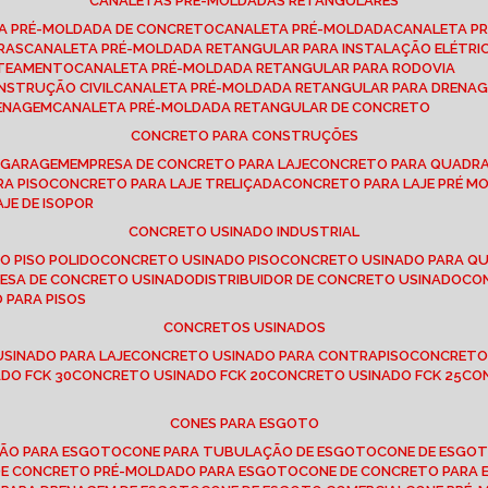
CANALETAS PRÉ-MOLDADAS RETANGULARES
TA PRÉ-MOLDADA DE CONCRETO
CANALETA PRÉ-MOLDADA
CANALETA P
RAS
CANALETA PRÉ-MOLDADA RETANGULAR PARA INSTALAÇÃO ELÉTRI
OTEAMENTO
CANALETA PRÉ-MOLDADA RETANGULAR PARA RODOVIA
NSTRUÇÃO CIVIL
CANALETA PRÉ-MOLDADA RETANGULAR PARA DRENA
RENAGEM
CANALETA PRÉ-MOLDADA RETANGULAR DE CONCRETO
CONCRETO PARA CONSTRUÇÕES
E GARAGEM
EMPRESA DE CONCRETO PARA LAJE
CONCRETO PARA QUADRA
RA PISO
CONCRETO PARA LAJE TRELIÇADA
CONCRETO PARA LAJE PRÉ M
AJE DE ISOPOR
CONCRETO USINADO INDUSTRIAL
O PISO POLIDO
CONCRETO USINADO PISO
CONCRETO USINADO PARA Q
RESA DE CONCRETO USINADO
DISTRIBUIDOR DE CONCRETO USINADO
C
 PARA PISOS
CONCRETOS USINADOS
USINADO PARA LAJE
CONCRETO USINADO PARA CONTRAPISO
CONCRETO
DO FCK 30
CONCRETO USINADO FCK 20
CONCRETO USINADO FCK 25
C
CONES PARA ESGOTO
ÇÃO PARA ESGOTO
CONE PARA TUBULAÇÃO DE ESGOTO
CONE DE ESGO
 DE CONCRETO PRÉ-MOLDADO PARA ESGOTO
CONE DE CONCRETO PARA