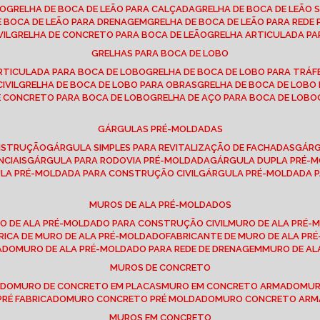
SO
GRELHA DE BOCA DE LEÃO PARA CALÇADA
GRELHA DE BOCA DE LEÃO 
DE BOCA DE LEÃO PARA DRENAGEM
GRELHA DE BOCA DE LEÃO PARA REDE 
VIL
GRELHA DE CONCRETO PARA BOCA DE LEÃO
GRELHA ARTICULADA PA
GRELHAS PARA BOCA DE LOBO
ARTICULADA PARA BOCA DE LOBO
GRELHA DE BOCA DE LOBO PARA TRÁ
IVIL
GRELHA DE BOCA DE LOBO PARA OBRAS
GRELHA DE BOCA DE LOB
DE CONCRETO PARA BOCA DE LOBO
GRELHA DE AÇO PARA BOCA DE LOBO
GÁRGULAS PRÉ-MOLDADAS
ONSTRUÇÃO
GÁRGULA SIMPLES PARA REVITALIZAÇÃO DE FACHADAS
GÁR
NCIAIS
GÁRGULA PARA RODOVIA PRÉ-MOLDADA
GÁRGULA DUPLA PRÉ-
ULA PRÉ-MOLDADA PARA CONSTRUÇÃO CIVIL
GÁRGULA PRÉ-MOLDADA 
MUROS DE ALA PRÉ-MOLDADOS
RO DE ALA PRÉ-MOLDADO PARA CONSTRUÇÃO CIVIL
MURO DE ALA PRÉ
BRICA DE MURO DE ALA PRÉ-MOLDADO
FABRICANTE DE MURO DE ALA P
ADO
MURO DE ALA PRÉ-MOLDADO PARA REDE DE DRENAGEM
MURO DE A
MUROS DE CONCRETO
ADO
MURO DE CONCRETO EM PLACAS
MURO EM CONCRETO ARMADO
MU
PRÉ FABRICADO
MURO CONCRETO PRÉ MOLDADO
MURO CONCRETO AR
MUROS EM CONCRETO