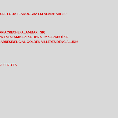
NCRETO JATEADO
OBRA EM ALAMBARI, SP
ARIA
CRECHE (ALAMBARI, SP)
BRA EM ALAMBARI, SP
OBRA EM SARAPUÍ, SP
MAR
RESIDENCIAL GOLDEN VILLE
RESIDENCIAL JDM
IAIS
FROTA