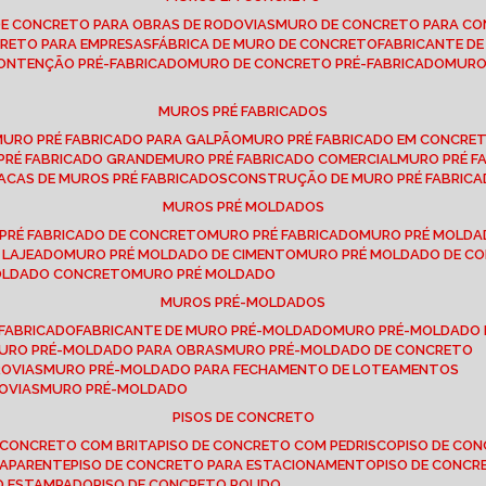
DE CONCRETO PARA OBRAS DE RODOVIAS
MURO DE CONCRETO PARA CO
CRETO PARA EMPRESAS
FÁBRICA DE MURO DE CONCRETO
FABRICANTE D
CONTENÇÃO PRÉ-FABRICADO
MURO DE CONCRETO PRÉ-FABRICADO
MUR
MUROS PRÉ FABRICADOS
MURO PRÉ FABRICADO PARA GALPÃO
MURO PRÉ FABRICADO EM CONCRE
 PRÉ FABRICADO GRANDE
MURO PRÉ FABRICADO COMERCIAL
MURO PRÉ 
LACAS DE MUROS PRÉ FABRICADOS
CONSTRUÇÃO DE MURO PRÉ FABRIC
MUROS PRÉ MOLDADOS
 PRÉ FABRICADO DE CONCRETO
MURO PRÉ FABRICADO
MURO PRÉ MOLD
 LAJEADO
MURO PRÉ MOLDADO DE CIMENTO
MURO PRÉ MOLDADO DE 
MOLDADO CONCRETO
MURO PRÉ MOLDADO
MUROS PRÉ-MOLDADOS
-FABRICADO
FABRICANTE DE MURO PRÉ-MOLDADO
MURO PRÉ-MOLDADO
MURO PRÉ-MOLDADO PARA OBRAS
MURO PRÉ-MOLDADO DE CONCRETO
ROVIAS
MURO PRÉ-MOLDADO PARA FECHAMENTO DE LOTEAMENTOS
OVIAS
MURO PRÉ-MOLDADO
PISOS DE CONCRETO
DE CONCRETO COM BRITA
PISO DE CONCRETO COM PEDRISCO
PISO DE C
 APARENTE
PISO DE CONCRETO PARA ESTACIONAMENTO
PISO DE CONC
TO ESTAMPADO
PISO DE CONCRETO POLIDO