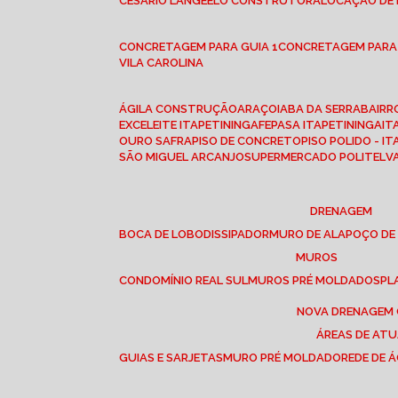
CESÁRIO LANGE
ELO CONSTRUTORA
LOCAÇÃO DE
CONCRETAGEM PARA GUIA 1
CONCRETAGEM PARA
VILA CAROLINA
ÁGILA CONSTRUÇÃO
ARAÇOIABA DA SERRA
BAIR
EXCELEITE ITAPETININGA
FEPASA ITAPETININGA
IT
OURO SAFRA
PISO DE CONCRETO
PISO POLIDO - I
SÃO MIGUEL ARCANJO
SUPERMERCADO POLITEL
DRENAGEM
BOCA DE LOBO
DISSIPADOR
MURO DE ALA
POÇO DE
MUROS
CONDOMÍNIO REAL SUL
MUROS PRÉ MOLDADOS
P
NOVA DRENAGEM
ÁREAS DE AT
GUIAS E SARJETAS
MURO PRÉ MOLDADO
REDE DE 