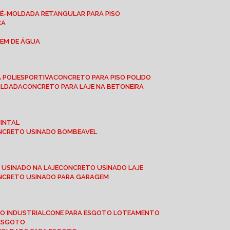
RÉ-MOLDADA RETANGULAR PARA PISO
CA
GEM DE ÁGUA
 POLIESPORTIVA
CONCRETO PARA PISO POLIDO
OLDADA
CONCRETO PARA LAJE NA BETONEIRA
UINTAL
ONCRETO USINADO BOMBEAVEL
 USINADO NA LAJE
CONCRETO USINADO LAJE
ONCRETO USINADO PARA GARAGEM
TO INDUSTRIAL
CONE PARA ESGOTO LOTEAMENTO
 ESGOTO