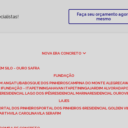
Faça seu orçamento ago
ialistas!
mesmo
NOVA ERA CONCRETO
M SILO - OURO SAFRA
FUNDAÇÃO
EM ANGATUBA
BOSQUE DOS PINHEIROS
CAMPINA DO MONTE ALEGRE
CA
I
FUNDAÇÃO - ITAPETININGA
HAVAN ITAPETININGA
JARDIM ALVORADA
P
E
RESIDENCIAL LAGO DOS IPÊS
RESIDENCIAL MARINA
RESIDENCIAL OUROVI
LAJES
PORTAL DOS PINHEIROS
PORTAL DOS PINHEIROS 6
RESIDENCIAL GOLDEN VI
 BARTH
VILA CAROLINA
VILA SERAFIM