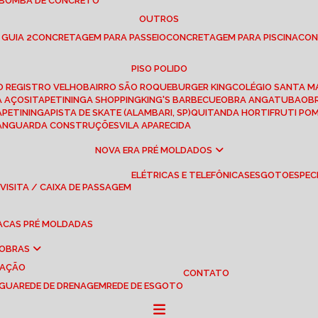
 BOMBA DE CONCRETO
OUTROS
 GUIA 2
CONCRETAGEM PARA PASSEIO
CONCRETAGEM PARA PISCINA
CO
PISO POLIDO
RO REGISTRO VELHO
BAIRRO SÃO ROQUE
BURGER KING
COLÉGIO SANTA M
A AÇOS
ITAPETININGA SHOPPING
KING'S BARBECUE
OBRA ANGATUBA
O
TAPETININGA
PISTA DE SKATE (ALAMBARI, SP)
QUITANDA HORTIFRUTI PO
VANGUARDA CONSTRUÇÕES
VILA APARECIDA
NOVA ERA PRÉ MOLDADOS
ELÉTRICAS E TELEFÔNICAS
ESGOTO
ESPEC
 VISITA / CAIXA DE PASSAGEM
LACAS PRÉ MOLDADAS
 OBRAS
UAÇÃO
CONTATO
ÁGUA
REDE DE DRENAGEM
REDE DE ESGOTO