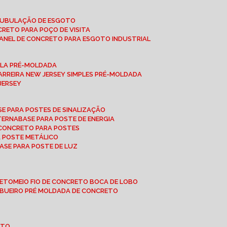
 TUBULAÇÃO DE ESGOTO
NCRETO PARA POÇO DE VISITA
ANEL DE CONCRETO PARA ESGOTO INDUSTRIAL
UPLA PRÉ-MOLDADA
BARREIRA NEW JERSEY SIMPLES PRÉ-MOLDADA
 JERSEY
ASE PARA POSTES DE SINALIZAÇÃO
XTERNA
BASE PARA POSTE DE ENERGIA
E CONCRETO PARA POSTES
A POSTE METÁLICO
BASE PARA POSTE DE LUZ
RETO
MEIO FIO DE CONCRETO BOCA DE LOBO
E BUEIRO PRÉ MOLDADA DE CONCRETO
OTO