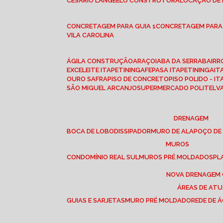
CESÁRIO LANGE
ELO CONSTRUTORA
LOCAÇÃO DE
CONCRETAGEM PARA GUIA 1
CONCRETAGEM PARA
VILA CAROLINA
ÁGILA CONSTRUÇÃO
ARAÇOIABA DA SERRA
BAIR
EXCELEITE ITAPETININGA
FEPASA ITAPETININGA
IT
OURO SAFRA
PISO DE CONCRETO
PISO POLIDO - I
SÃO MIGUEL ARCANJO
SUPERMERCADO POLITEL
DRENAGEM
BOCA DE LOBO
DISSIPADOR
MURO DE ALA
POÇO DE
MUROS
CONDOMÍNIO REAL SUL
MUROS PRÉ MOLDADOS
P
NOVA DRENAGEM
ÁREAS DE AT
GUIAS E SARJETAS
MURO PRÉ MOLDADO
REDE DE 