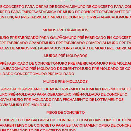
DE CONCRETO PARA OBRAS DE RODOVIAS
MURO DE CONCRETO PARA CO
CRETO PARA EMPRESAS
FÁBRICA DE MURO DE CONCRETO
FABRICANTE D
CONTENÇÃO PRÉ-FABRICADO
MURO DE CONCRETO PRÉ-FABRICADO
MUR
MUROS PRÉ FABRICADOS
MURO PRÉ FABRICADO PARA GALPÃO
MURO PRÉ FABRICADO EM CONCRE
 PRÉ FABRICADO GRANDE
MURO PRÉ FABRICADO COMERCIAL
MURO PRÉ 
LACAS DE MUROS PRÉ FABRICADOS
CONSTRUÇÃO DE MURO PRÉ FABRIC
MUROS PRÉ MOLDADOS
 PRÉ FABRICADO DE CONCRETO
MURO PRÉ FABRICADO
MURO PRÉ MOLD
 LAJEADO
MURO PRÉ MOLDADO DE CIMENTO
MURO PRÉ MOLDADO DE 
MOLDADO CONCRETO
MURO PRÉ MOLDADO
MUROS PRÉ-MOLDADOS
-FABRICADO
FABRICANTE DE MURO PRÉ-MOLDADO
MURO PRÉ-MOLDADO
MURO PRÉ-MOLDADO PARA OBRAS
MURO PRÉ-MOLDADO DE CONCRETO
ROVIAS
MURO PRÉ-MOLDADO PARA FECHAMENTO DE LOTEAMENTOS
OVIAS
MURO PRÉ-MOLDADO
PISOS DE CONCRETO
DE CONCRETO COM BRITA
PISO DE CONCRETO COM PEDRISCO
PISO DE C
 APARENTE
PISO DE CONCRETO PARA ESTACIONAMENTO
PISO DE CONC
TO ESTAMPADO
PISO DE CONCRETO POLIDO