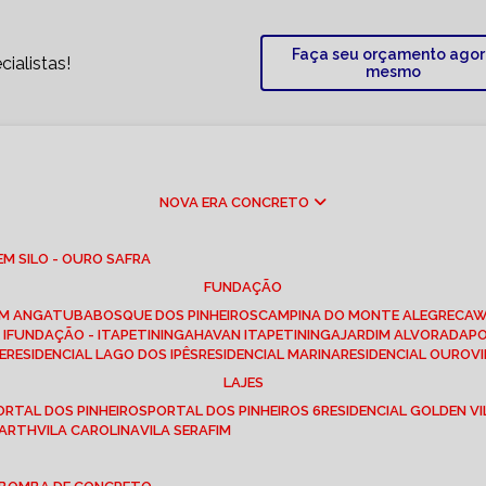
Faça seu orçamento ago
ialistas!
mesmo
NOVA ERA CONCRETO
M SILO - OURO SAFRA
FUNDAÇÃO
EM ANGATUBA
BOSQUE DOS PINHEIROS
CAMPINA DO MONTE ALEGRE
CA
I
FUNDAÇÃO - ITAPETININGA
HAVAN ITAPETININGA
JARDIM ALVORADA
P
E
RESIDENCIAL LAGO DOS IPÊS
RESIDENCIAL MARINA
RESIDENCIAL OUROVI
LAJES
PORTAL DOS PINHEIROS
PORTAL DOS PINHEIROS 6
RESIDENCIAL GOLDEN VI
 BARTH
VILA CAROLINA
VILA SERAFIM