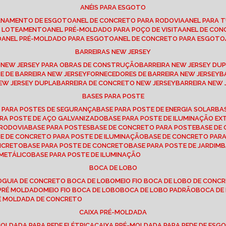
ANÉIS PARA ESGOTO
CANAMENTO DE ESGOTO
ANEL DE CONCRETO PARA RODOVIA
ANEL PARA
TO LOTEAMENTO
ANEL PRÉ-MOLDADO PARA POÇO DE VISITA
ANEL DE CO
O
ANEL PRÉ-MOLDADO PARA ESGOTO
ANEL DE CONCRETO PARA ESGOTO
BARREIRAS NEW JERSEY
A NEW JERSEY PARA OBRAS DE CONSTRUÇÃO
BARREIRA NEW JERSEY D
TE DE BARREIRA NEW JERSEY
FORNECEDORES DE BARREIRA NEW JERSEY
NEW JERSEY DUPLA
BARREIRA DE CONCRETO NEW JERSEY
BARREIRA NEW
BASES PARA POSTE
O PARA POSTES DE SEGURANÇA
BASE PARA POSTE DE ENERGIA SOLAR
B
PARA POSTE DE AÇO GALVANIZADO
BASE PARA POSTE DE ILUMINAÇÃO E
 RODOVIA
BASE PARA POSTES
BASE DE CONCRETO PARA POSTE
BASE D
SE DE CONCRETO PARA POSTE DE ILUMINAÇÃO
BASE DE CONCRETO PAR
ONCRETO
BASE PARA POSTE DE CONCRETO
BASE PARA POSTE DE JARDIM
 METÁLICO
BASE PARA POSTE DE ILUMINAÇÃO
BOCA DE LOBO
O
GUIA DE CONCRETO BOCA DE LOBO
MEIO FIO BOCA DE LOBO DE CONC
O PRÉ MOLDADO
MEIO FIO BOCA DE LOBO
BOCA DE LOBO PADRÃO
BOCA D
RÉ MOLDADA DE CONCRETO
CAIXA PRÉ-MOLDADA
-MOLDADA PARA REDE ELÉTRICA
CAIXA PRÉ-MOLDADA PARA REDE DE ESG