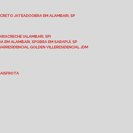
NCRETO JATEADO
OBRA EM ALAMBARI, SP
ARIA
CRECHE (ALAMBARI, SP)
BRA EM ALAMBARI, SP
OBRA EM SARAPUÍ, SP
MAR
RESIDENCIAL GOLDEN VILLE
RESIDENCIAL JDM
IAIS
FROTA