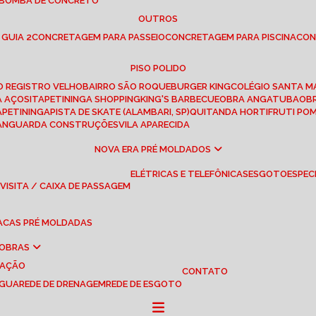
 BOMBA DE CONCRETO
OUTROS
 GUIA 2
CONCRETAGEM PARA PASSEIO
CONCRETAGEM PARA PISCINA
CO
PISO POLIDO
RO REGISTRO VELHO
BAIRRO SÃO ROQUE
BURGER KING
COLÉGIO SANTA M
A AÇOS
ITAPETININGA SHOPPING
KING'S BARBECUE
OBRA ANGATUBA
O
TAPETININGA
PISTA DE SKATE (ALAMBARI, SP)
QUITANDA HORTIFRUTI PO
VANGUARDA CONSTRUÇÕES
VILA APARECIDA
NOVA ERA PRÉ MOLDADOS
ELÉTRICAS E TELEFÔNICAS
ESGOTO
ESPEC
 VISITA / CAIXA DE PASSAGEM
LACAS PRÉ MOLDADAS
 OBRAS
UAÇÃO
CONTATO
ÁGUA
REDE DE DRENAGEM
REDE DE ESGOTO