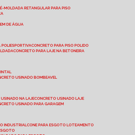
RÉ-MOLDADA RETANGULAR PARA PISO
CA
GEM DE ÁGUA
 POLIESPORTIVA
CONCRETO PARA PISO POLIDO
OLDADA
CONCRETO PARA LAJE NA BETONEIRA
UINTAL
ONCRETO USINADO BOMBEAVEL
 USINADO NA LAJE
CONCRETO USINADO LAJE
ONCRETO USINADO PARA GARAGEM
TO INDUSTRIAL
CONE PARA ESGOTO LOTEAMENTO
 ESGOTO