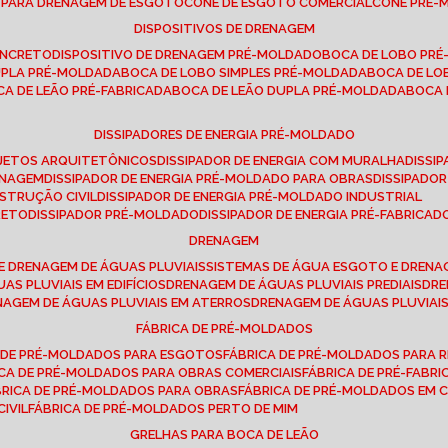
E PARA DRENAGEM DE ESGOTO
CONE DE ESGOTO COMERCIAL
CONE PRÉ
DISPOSITIVOS DE DRENAGEM
ONCRETO
DISPOSITIVO DE DRENAGEM PRÉ-MOLDADO
BOCA DE LOBO PR
UPLA PRÉ-MOLDADA
BOCA DE LOBO SIMPLES PRÉ-MOLDADA
BOCA DE L
OCA DE LEÃO PRÉ-FABRICADA
BOCA DE LEÃO DUPLA PRÉ-MOLDADA
BOCA
DISSIPADORES DE ENERGIA PRÉ-MOLDADO
ROJETOS ARQUITETÔNICOS
DISSIPADOR DE ENERGIA COM MURALHA
DISS
ENAGEM
DISSIPADOR DE ENERGIA PRÉ-MOLDADO PARA OBRAS
DISSIPAD
NSTRUÇÃO CIVIL
DISSIPADOR DE ENERGIA PRÉ-MOLDADO INDUSTRIAL
RETO
DISSIPADOR PRÉ-MOLDADO
DISSIPADOR DE ENERGIA PRÉ-FABRICAD
DRENAGEM
E DRENAGEM DE ÁGUAS PLUVIAIS
SISTEMAS DE ÁGUA ESGOTO E DREN
AS PLUVIAIS EM EDIFÍCIOS
DRENAGEM DE ÁGUAS PLUVIAIS PREDIAIS
DR
ENAGEM DE ÁGUAS PLUVIAIS EM ATERROS
DRENAGEM DE ÁGUAS PLUVIAI
FÁBRICA DE PRÉ-MOLDADOS
A DE PRÉ-MOLDADOS PARA ESGOTOS
FÁBRICA DE PRÉ-MOLDADOS PARA R
ICA DE PRÉ-MOLDADOS PARA OBRAS COMERCIAIS
FÁBRICA DE PRÉ-FABR
BRICA DE PRÉ-MOLDADOS PARA OBRAS
FÁBRICA DE PRÉ-MOLDADOS EM
IVIL
FÁBRICA DE PRÉ-MOLDADOS PERTO DE MIM
GRELHAS PARA BOCA DE LEÃO