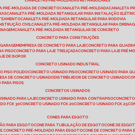
CANALETAS PRÉ-MOLDADAS RETANGULARES
TA PRÉ-MOLDADA DE CONCRETO
CANALETA PRÉ-MOLDADA
CANALETA P
RAS
CANALETA PRÉ-MOLDADA RETANGULAR PARA INSTALAÇÃO ELÉTRI
OTEAMENTO
CANALETA PRÉ-MOLDADA RETANGULAR PARA RODOVIA
NSTRUÇÃO CIVIL
CANALETA PRÉ-MOLDADA RETANGULAR PARA DRENA
RENAGEM
CANALETA PRÉ-MOLDADA RETANGULAR DE CONCRETO
CONCRETO PARA CONSTRUÇÕES
E GARAGEM
EMPRESA DE CONCRETO PARA LAJE
CONCRETO PARA QUADRA
RA PISO
CONCRETO PARA LAJE TRELIÇADA
CONCRETO PARA LAJE PRÉ M
AJE DE ISOPOR
CONCRETO USINADO INDUSTRIAL
O PISO POLIDO
CONCRETO USINADO PISO
CONCRETO USINADO PARA Q
RESA DE CONCRETO USINADO
DISTRIBUIDOR DE CONCRETO USINADO
C
 PARA PISOS
CONCRETOS USINADOS
USINADO PARA LAJE
CONCRETO USINADO PARA CONTRAPISO
CONCRETO
DO FCK 30
CONCRETO USINADO FCK 20
CONCRETO USINADO FCK 25
C
CONES PARA ESGOTO
ÇÃO PARA ESGOTO
CONE PARA TUBULAÇÃO DE ESGOTO
CONE DE ESGO
 DE CONCRETO PRÉ-MOLDADO PARA ESGOTO
CONE DE CONCRETO PARA