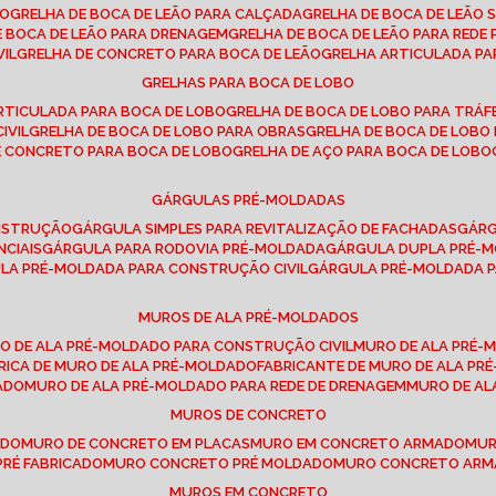
SO
GRELHA DE BOCA DE LEÃO PARA CALÇADA
GRELHA DE BOCA DE LEÃO 
DE BOCA DE LEÃO PARA DRENAGEM
GRELHA DE BOCA DE LEÃO PARA REDE 
VIL
GRELHA DE CONCRETO PARA BOCA DE LEÃO
GRELHA ARTICULADA PA
GRELHAS PARA BOCA DE LOBO
ARTICULADA PARA BOCA DE LOBO
GRELHA DE BOCA DE LOBO PARA TRÁ
IVIL
GRELHA DE BOCA DE LOBO PARA OBRAS
GRELHA DE BOCA DE LOB
DE CONCRETO PARA BOCA DE LOBO
GRELHA DE AÇO PARA BOCA DE LOBO
GÁRGULAS PRÉ-MOLDADAS
ONSTRUÇÃO
GÁRGULA SIMPLES PARA REVITALIZAÇÃO DE FACHADAS
GÁR
NCIAIS
GÁRGULA PARA RODOVIA PRÉ-MOLDADA
GÁRGULA DUPLA PRÉ-
ULA PRÉ-MOLDADA PARA CONSTRUÇÃO CIVIL
GÁRGULA PRÉ-MOLDADA 
MUROS DE ALA PRÉ-MOLDADOS
RO DE ALA PRÉ-MOLDADO PARA CONSTRUÇÃO CIVIL
MURO DE ALA PRÉ
BRICA DE MURO DE ALA PRÉ-MOLDADO
FABRICANTE DE MURO DE ALA P
ADO
MURO DE ALA PRÉ-MOLDADO PARA REDE DE DRENAGEM
MURO DE A
MUROS DE CONCRETO
ADO
MURO DE CONCRETO EM PLACAS
MURO EM CONCRETO ARMADO
MU
PRÉ FABRICADO
MURO CONCRETO PRÉ MOLDADO
MURO CONCRETO AR
MUROS EM CONCRETO