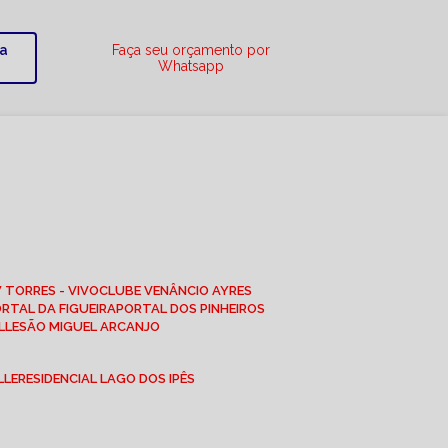
ra
Faça seu orçamento por
Whatsapp
W TORRES - VIVO
CLUBE VENÂNCIO AYRES
ORTAL DA FIGUEIRA
PORTAL DOS PINHEIROS
LLE
SÃO MIGUEL ARCANJO
LLE
RESIDENCIAL LAGO DOS IPÊS