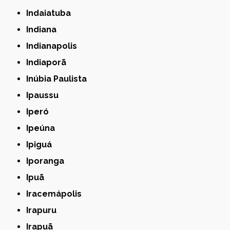
Indaiatuba
Indiana
Indianapolis
Indiaporã
Inúbia Paulista
Ipaussu
Iperó
Ipeúna
Ipiguá
Iporanga
Ipuã
Iracemápolis
Irapuru
Irapuã