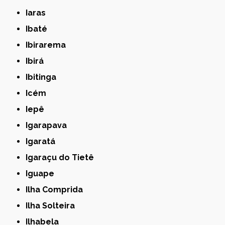
Iaras
Ibaté
Ibirarema
Ibirá
Ibitinga
Icém
Iepê
Igarapava
Igaratá
Igaraçu do Tietê
Iguape
Ilha Comprida
Ilha Solteira
Ilhabela