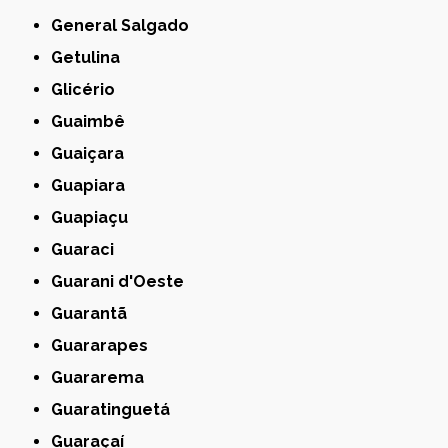
General Salgado
Getulina
Glicério
Guaimbê
Guaiçara
Guapiara
Guapiaçu
Guaraci
Guarani d'Oeste
Guarantã
Guararapes
Guararema
Guaratinguetá
Guaraçaí