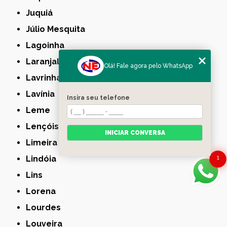
Juquiá
Júlio Mesquita
Lagoinha
Laranjal Paulista
Olá! Fale agora pelo WhatsApp
Lavrinhas
Lavínia
Insira seu telefone
Leme
Lençóis Paulista
INICIAR CONVERSA
Limeira
1
Lindóia
Lins
Lorena
Lourdes
Louveira