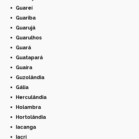
Guareí
Guariba
Guarujá
Guarulhos
Guará
Guatapará
Guaíra
Guzolândia
Gália
Herculândia
Holambra
Hortolândia
Iacanga
Iacri