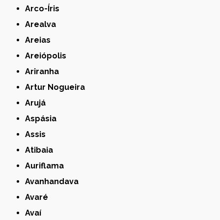
Arco-Íris
Arealva
Areias
Areiópolis
Ariranha
Artur Nogueira
Arujá
Aspásia
Assis
Atibaia
Auriflama
Avanhandava
Avaré
Avaí