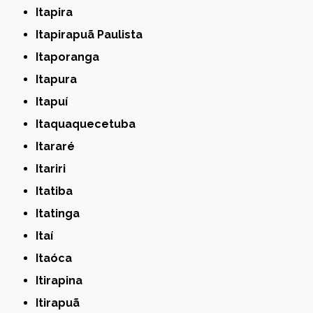
Itapira
Itapirapuã Paulista
Itaporanga
Itapura
Itapuí
Itaquaquecetuba
Itararé
Itariri
Itatiba
Itatinga
Itaí
Itaóca
Itirapina
Itirapuã