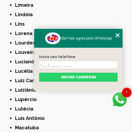
Limeira
Lindóia
Lins
Lorena
Olá! Fale agora pelo WhatsApp
Lourdes
Louveira
Insira seu telefone
Lucianópolis
Lucélia
INICIAR CONVERSA
Luiz Carlos
Luiziânia
1
Lupércio
Lutécia
Luís Antônio
Macatuba