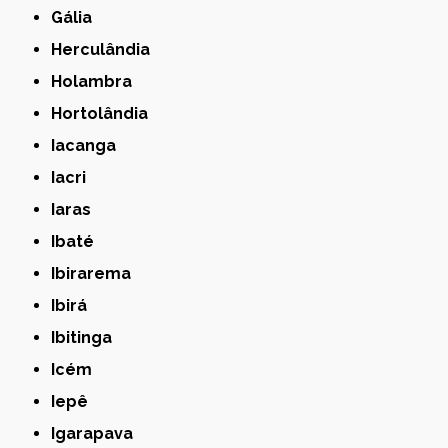
Gália
Herculândia
Holambra
Hortolândia
Iacanga
Iacri
Iaras
Ibaté
Ibirarema
Ibirá
Ibitinga
Icém
Iepê
Igarapava