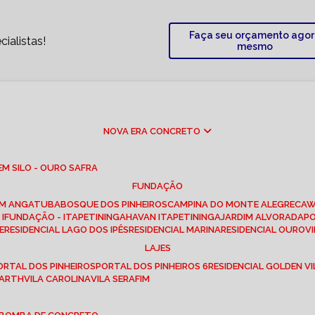
Faça seu orçamento ago
ialistas!
mesmo
NOVA ERA CONCRETO
M SILO - OURO SAFRA
FUNDAÇÃO
EM ANGATUBA
BOSQUE DOS PINHEIROS
CAMPINA DO MONTE ALEGRE
CA
I
FUNDAÇÃO - ITAPETININGA
HAVAN ITAPETININGA
JARDIM ALVORADA
P
E
RESIDENCIAL LAGO DOS IPÊS
RESIDENCIAL MARINA
RESIDENCIAL OUROVI
LAJES
PORTAL DOS PINHEIROS
PORTAL DOS PINHEIROS 6
RESIDENCIAL GOLDEN VI
 BARTH
VILA CAROLINA
VILA SERAFIM