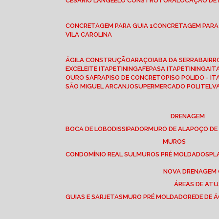
CESÁRIO LANGE
ELO CONSTRUTORA
LOCAÇÃO DE
CONCRETAGEM PARA GUIA 1
CONCRETAGEM PARA
VILA CAROLINA
ÁGILA CONSTRUÇÃO
ARAÇOIABA DA SERRA
BAIR
EXCELEITE ITAPETININGA
FEPASA ITAPETININGA
IT
OURO SAFRA
PISO DE CONCRETO
PISO POLIDO - I
SÃO MIGUEL ARCANJO
SUPERMERCADO POLITEL
DRENAGEM
BOCA DE LOBO
DISSIPADOR
MURO DE ALA
POÇO DE
MUROS
CONDOMÍNIO REAL SUL
MUROS PRÉ MOLDADOS
P
NOVA DRENAGEM
ÁREAS DE AT
GUIAS E SARJETAS
MURO PRÉ MOLDADO
REDE DE 