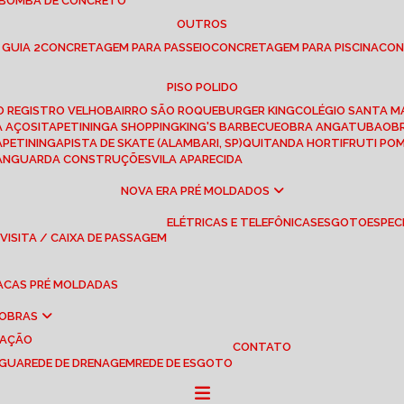
 BOMBA DE CONCRETO
OUTROS
 GUIA 2
CONCRETAGEM PARA PASSEIO
CONCRETAGEM PARA PISCINA
CO
PISO POLIDO
RO REGISTRO VELHO
BAIRRO SÃO ROQUE
BURGER KING
COLÉGIO SANTA M
A AÇOS
ITAPETININGA SHOPPING
KING'S BARBECUE
OBRA ANGATUBA
O
TAPETININGA
PISTA DE SKATE (ALAMBARI, SP)
QUITANDA HORTIFRUTI PO
VANGUARDA CONSTRUÇÕES
VILA APARECIDA
NOVA ERA PRÉ MOLDADOS
ELÉTRICAS E TELEFÔNICAS
ESGOTO
ESPEC
 VISITA / CAIXA DE PASSAGEM
LACAS PRÉ MOLDADAS
 OBRAS
UAÇÃO
CONTATO
ÁGUA
REDE DE DRENAGEM
REDE DE ESGOTO