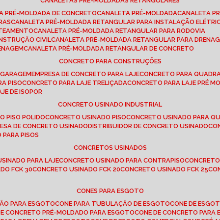
CANALETAS PRÉ-MOLDADAS RETANGULARES
TA PRÉ-MOLDADA DE CONCRETO
CANALETA PRÉ-MOLDADA
CANALETA P
RAS
CANALETA PRÉ-MOLDADA RETANGULAR PARA INSTALAÇÃO ELÉTRI
OTEAMENTO
CANALETA PRÉ-MOLDADA RETANGULAR PARA RODOVIA
NSTRUÇÃO CIVIL
CANALETA PRÉ-MOLDADA RETANGULAR PARA DRENA
RENAGEM
CANALETA PRÉ-MOLDADA RETANGULAR DE CONCRETO
CONCRETO PARA CONSTRUÇÕES
E GARAGEM
EMPRESA DE CONCRETO PARA LAJE
CONCRETO PARA QUADRA
RA PISO
CONCRETO PARA LAJE TRELIÇADA
CONCRETO PARA LAJE PRÉ M
AJE DE ISOPOR
CONCRETO USINADO INDUSTRIAL
O PISO POLIDO
CONCRETO USINADO PISO
CONCRETO USINADO PARA Q
RESA DE CONCRETO USINADO
DISTRIBUIDOR DE CONCRETO USINADO
C
 PARA PISOS
CONCRETOS USINADOS
USINADO PARA LAJE
CONCRETO USINADO PARA CONTRAPISO
CONCRETO
DO FCK 30
CONCRETO USINADO FCK 20
CONCRETO USINADO FCK 25
C
CONES PARA ESGOTO
ÇÃO PARA ESGOTO
CONE PARA TUBULAÇÃO DE ESGOTO
CONE DE ESGO
 DE CONCRETO PRÉ-MOLDADO PARA ESGOTO
CONE DE CONCRETO PARA