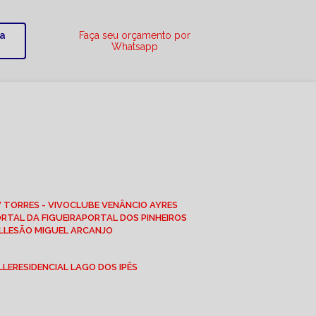
ra
Faça seu orçamento por
Whatsapp
W TORRES - VIVO
CLUBE VENÂNCIO AYRES
ORTAL DA FIGUEIRA
PORTAL DOS PINHEIROS
LLE
SÃO MIGUEL ARCANJO
LLE
RESIDENCIAL LAGO DOS IPÊS