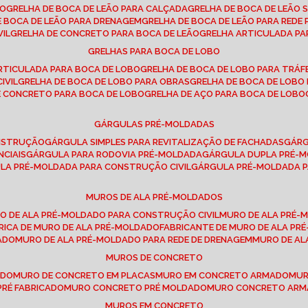
SO
GRELHA DE BOCA DE LEÃO PARA CALÇADA
GRELHA DE BOCA DE LEÃO 
DE BOCA DE LEÃO PARA DRENAGEM
GRELHA DE BOCA DE LEÃO PARA REDE 
VIL
GRELHA DE CONCRETO PARA BOCA DE LEÃO
GRELHA ARTICULADA PA
GRELHAS PARA BOCA DE LOBO
ARTICULADA PARA BOCA DE LOBO
GRELHA DE BOCA DE LOBO PARA TRÁ
IVIL
GRELHA DE BOCA DE LOBO PARA OBRAS
GRELHA DE BOCA DE LOB
DE CONCRETO PARA BOCA DE LOBO
GRELHA DE AÇO PARA BOCA DE LOBO
GÁRGULAS PRÉ-MOLDADAS
ONSTRUÇÃO
GÁRGULA SIMPLES PARA REVITALIZAÇÃO DE FACHADAS
GÁR
NCIAIS
GÁRGULA PARA RODOVIA PRÉ-MOLDADA
GÁRGULA DUPLA PRÉ-
ULA PRÉ-MOLDADA PARA CONSTRUÇÃO CIVIL
GÁRGULA PRÉ-MOLDADA 
MUROS DE ALA PRÉ-MOLDADOS
RO DE ALA PRÉ-MOLDADO PARA CONSTRUÇÃO CIVIL
MURO DE ALA PRÉ
BRICA DE MURO DE ALA PRÉ-MOLDADO
FABRICANTE DE MURO DE ALA P
ADO
MURO DE ALA PRÉ-MOLDADO PARA REDE DE DRENAGEM
MURO DE A
MUROS DE CONCRETO
ADO
MURO DE CONCRETO EM PLACAS
MURO EM CONCRETO ARMADO
MU
PRÉ FABRICADO
MURO CONCRETO PRÉ MOLDADO
MURO CONCRETO AR
MUROS EM CONCRETO