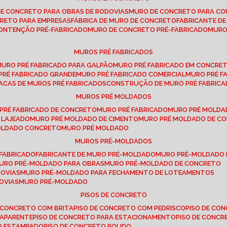
DE CONCRETO PARA OBRAS DE RODOVIAS
MURO DE CONCRETO PARA CO
CRETO PARA EMPRESAS
FÁBRICA DE MURO DE CONCRETO
FABRICANTE D
CONTENÇÃO PRÉ-FABRICADO
MURO DE CONCRETO PRÉ-FABRICADO
MUR
MUROS PRÉ FABRICADOS
MURO PRÉ FABRICADO PARA GALPÃO
MURO PRÉ FABRICADO EM CONCRE
 PRÉ FABRICADO GRANDE
MURO PRÉ FABRICADO COMERCIAL
MURO PRÉ 
LACAS DE MUROS PRÉ FABRICADOS
CONSTRUÇÃO DE MURO PRÉ FABRIC
MUROS PRÉ MOLDADOS
 PRÉ FABRICADO DE CONCRETO
MURO PRÉ FABRICADO
MURO PRÉ MOLD
 LAJEADO
MURO PRÉ MOLDADO DE CIMENTO
MURO PRÉ MOLDADO DE 
MOLDADO CONCRETO
MURO PRÉ MOLDADO
MUROS PRÉ-MOLDADOS
-FABRICADO
FABRICANTE DE MURO PRÉ-MOLDADO
MURO PRÉ-MOLDADO
MURO PRÉ-MOLDADO PARA OBRAS
MURO PRÉ-MOLDADO DE CONCRETO
ROVIAS
MURO PRÉ-MOLDADO PARA FECHAMENTO DE LOTEAMENTOS
OVIAS
MURO PRÉ-MOLDADO
PISOS DE CONCRETO
DE CONCRETO COM BRITA
PISO DE CONCRETO COM PEDRISCO
PISO DE C
 APARENTE
PISO DE CONCRETO PARA ESTACIONAMENTO
PISO DE CONC
TO ESTAMPADO
PISO DE CONCRETO POLIDO