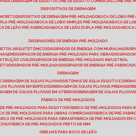
E PARA DRENAGEM DE ESGOTO
CONE DE ESGOTO COMERCIAL
CONE PRÉ
DISPOSITIVOS DE DRENAGEM
ONCRETO
DISPOSITIVO DE DRENAGEM PRÉ-MOLDADO
BOCA DE LOBO PR
UPLA PRÉ-MOLDADA
BOCA DE LOBO SIMPLES PRÉ-MOLDADA
BOCA DE L
OCA DE LEÃO PRÉ-FABRICADA
BOCA DE LEÃO DUPLA PRÉ-MOLDADA
BOCA
DISSIPADORES DE ENERGIA PRÉ-MOLDADO
ROJETOS ARQUITETÔNICOS
DISSIPADOR DE ENERGIA COM MURALHA
DISS
ENAGEM
DISSIPADOR DE ENERGIA PRÉ-MOLDADO PARA OBRAS
DISSIPAD
NSTRUÇÃO CIVIL
DISSIPADOR DE ENERGIA PRÉ-MOLDADO INDUSTRIAL
RETO
DISSIPADOR PRÉ-MOLDADO
DISSIPADOR DE ENERGIA PRÉ-FABRICAD
DRENAGEM
E DRENAGEM DE ÁGUAS PLUVIAIS
SISTEMAS DE ÁGUA ESGOTO E DREN
AS PLUVIAIS EM EDIFÍCIOS
DRENAGEM DE ÁGUAS PLUVIAIS PREDIAIS
DR
ENAGEM DE ÁGUAS PLUVIAIS EM ATERROS
DRENAGEM DE ÁGUAS PLUVIAI
FÁBRICA DE PRÉ-MOLDADOS
A DE PRÉ-MOLDADOS PARA ESGOTOS
FÁBRICA DE PRÉ-MOLDADOS PARA R
ICA DE PRÉ-MOLDADOS PARA OBRAS COMERCIAIS
FÁBRICA DE PRÉ-FABR
BRICA DE PRÉ-MOLDADOS PARA OBRAS
FÁBRICA DE PRÉ-MOLDADOS EM
IVIL
FÁBRICA DE PRÉ-MOLDADOS PERTO DE MIM
GRELHAS PARA BOCA DE LEÃO