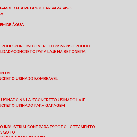
RÉ-MOLDADA RETANGULAR PARA PISO
CA
GEM DE ÁGUA
 POLIESPORTIVA
CONCRETO PARA PISO POLIDO
OLDADA
CONCRETO PARA LAJE NA BETONEIRA
UINTAL
ONCRETO USINADO BOMBEAVEL
 USINADO NA LAJE
CONCRETO USINADO LAJE
ONCRETO USINADO PARA GARAGEM
TO INDUSTRIAL
CONE PARA ESGOTO LOTEAMENTO
 ESGOTO