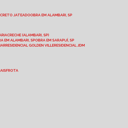
NCRETO JATEADO
OBRA EM ALAMBARI, SP
ARIA
CRECHE (ALAMBARI, SP)
BRA EM ALAMBARI, SP
OBRA EM SARAPUÍ, SP
MAR
RESIDENCIAL GOLDEN VILLE
RESIDENCIAL JDM
IAIS
FROTA