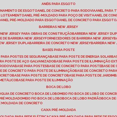
ANÉIS PARA ESGOTO
CANAMENTO DE ESGOTO
ANEL DE CONCRETO PARA RODOVIA
ANEL PARA
TO LOTEAMENTO
ANEL PRÉ-MOLDADO PARA POÇO DE VISITA
ANEL DE CO
O
ANEL PRÉ-MOLDADO PARA ESGOTO
ANEL DE CONCRETO PARA ESGOTO
BARREIRAS NEW JERSEY
A NEW JERSEY PARA OBRAS DE CONSTRUÇÃO
BARREIRA NEW JERSEY D
TE DE BARREIRA NEW JERSEY
FORNECEDORES DE BARREIRA NEW JERSEY
NEW JERSEY DUPLA
BARREIRA DE CONCRETO NEW JERSEY
BARREIRA NEW
BASES PARA POSTE
O PARA POSTES DE SEGURANÇA
BASE PARA POSTE DE ENERGIA SOLAR
B
PARA POSTE DE AÇO GALVANIZADO
BASE PARA POSTE DE ILUMINAÇÃO E
 RODOVIA
BASE PARA POSTES
BASE DE CONCRETO PARA POSTE
BASE D
SE DE CONCRETO PARA POSTE DE ILUMINAÇÃO
BASE DE CONCRETO PAR
ONCRETO
BASE PARA POSTE DE CONCRETO
BASE PARA POSTE DE JARDIM
 METÁLICO
BASE PARA POSTE DE ILUMINAÇÃO
BOCA DE LOBO
O
GUIA DE CONCRETO BOCA DE LOBO
MEIO FIO BOCA DE LOBO DE CONC
O PRÉ MOLDADO
MEIO FIO BOCA DE LOBO
BOCA DE LOBO PADRÃO
BOCA D
RÉ MOLDADA DE CONCRETO
CAIXA PRÉ-MOLDADA
-MOLDADA PARA REDE ELÉTRICA
CAIXA PRÉ-MOLDADA PARA REDE DE ESG