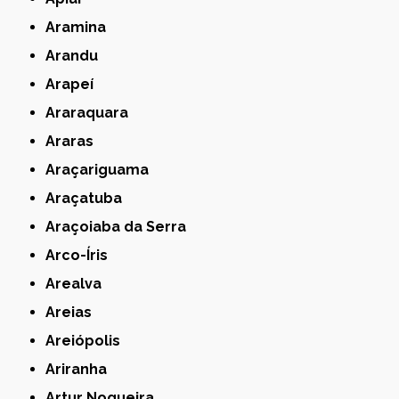
Aramina
Arandu
Arapeí
Araraquara
Araras
Araçariguama
Araçatuba
Araçoiaba da Serra
Arco-Íris
Arealva
Areias
Areiópolis
Ariranha
Artur Nogueira