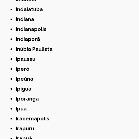
Indaiatuba
Indiana
Indianapolis
Indiaporã
Inúbia Paulista
Ipaussu
Iperó
Ipeúna
Ipiguá
Iporanga
Ipuã
Iracemápolis
Irapuru
Irapuã