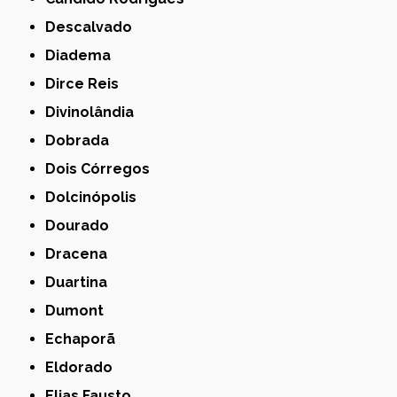
Descalvado
Diadema
Dirce Reis
Divinolândia
Dobrada
Dois Córregos
Dolcinópolis
Dourado
Dracena
Duartina
Dumont
Echaporã
Eldorado
Elias Fausto