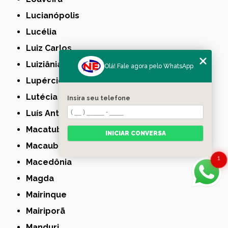
Lucianópolis
Lucélia
Luiz Carlos
Luiziânia
Olá! Fale agora pelo WhatsApp
Lupércio
Lutécia
Insira seu telefone
Luís Antônio
Macatuba
INICIAR CONVERSA
Macaubal
1
Macedônia
Magda
Mairinque
Mairiporã
Manduri