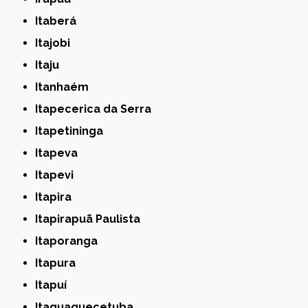
Itaberá
Itajobi
Itaju
Itanhaém
Itapecerica da Serra
Itapetininga
Itapeva
Itapevi
Itapira
Itapirapuã Paulista
Itaporanga
Itapura
Itapuí
Itaquaquecetuba