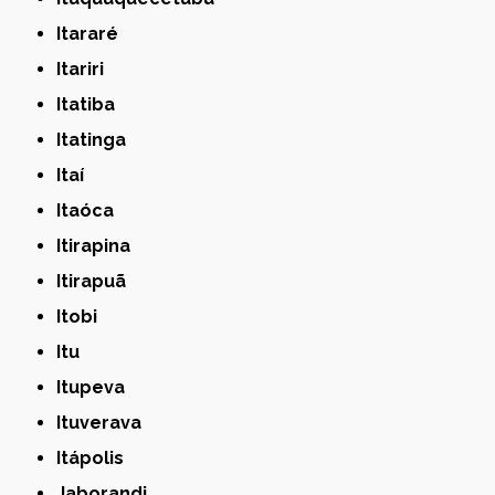
Itararé
Itariri
Itatiba
Itatinga
Itaí
Itaóca
Itirapina
Itirapuã
Itobi
Itu
Itupeva
Ituverava
Itápolis
Jaborandi