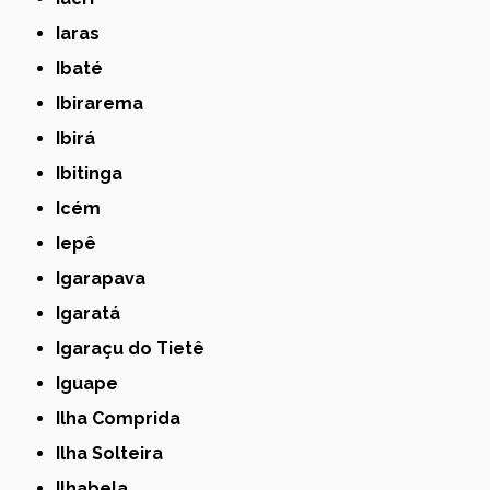
Iaras
Ibaté
Ibirarema
Ibirá
Ibitinga
Icém
Iepê
Igarapava
Igaratá
Igaraçu do Tietê
Iguape
Ilha Comprida
Ilha Solteira
Ilhabela