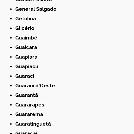
General Salgado
Getulina
Glicério
Guaimbê
Guaiçara
Guapiara
Guapiaçu
Guaraci
Guarani d'Oeste
Guarantã
Guararapes
Guararema
Guaratinguetá
Guaraçaí