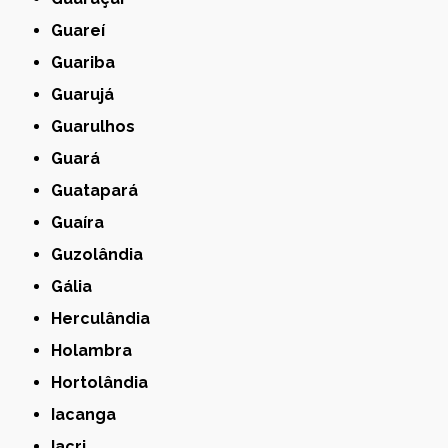
Guareí
Guariba
Guarujá
Guarulhos
Guará
Guatapará
Guaíra
Guzolândia
Gália
Herculândia
Holambra
Hortolândia
Iacanga
Iacri