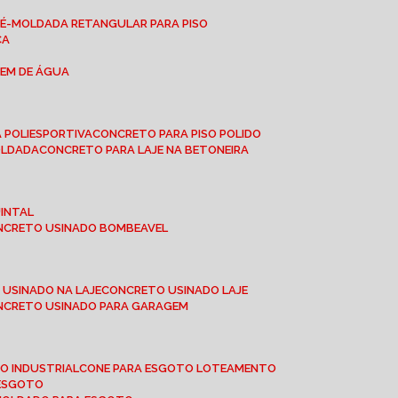
RÉ-MOLDADA RETANGULAR PARA PISO
CA
GEM DE ÁGUA
 POLIESPORTIVA
CONCRETO PARA PISO POLIDO
OLDADA
CONCRETO PARA LAJE NA BETONEIRA
UINTAL
ONCRETO USINADO BOMBEAVEL
 USINADO NA LAJE
CONCRETO USINADO LAJE
ONCRETO USINADO PARA GARAGEM
TO INDUSTRIAL
CONE PARA ESGOTO LOTEAMENTO
 ESGOTO