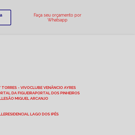
ra
Faça seu orçamento por
Whatsapp
W TORRES - VIVO
CLUBE VENÂNCIO AYRES
ORTAL DA FIGUEIRA
PORTAL DOS PINHEIROS
LLE
SÃO MIGUEL ARCANJO
LLE
RESIDENCIAL LAGO DOS IPÊS