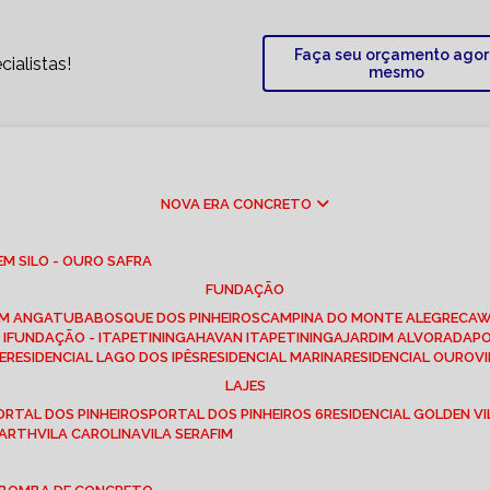
Faça seu orçamento ago
ialistas!
mesmo
NOVA ERA CONCRETO
M SILO - OURO SAFRA
FUNDAÇÃO
EM ANGATUBA
BOSQUE DOS PINHEIROS
CAMPINA DO MONTE ALEGRE
CA
I
FUNDAÇÃO - ITAPETININGA
HAVAN ITAPETININGA
JARDIM ALVORADA
P
E
RESIDENCIAL LAGO DOS IPÊS
RESIDENCIAL MARINA
RESIDENCIAL OUROVI
LAJES
PORTAL DOS PINHEIROS
PORTAL DOS PINHEIROS 6
RESIDENCIAL GOLDEN VI
 BARTH
VILA CAROLINA
VILA SERAFIM