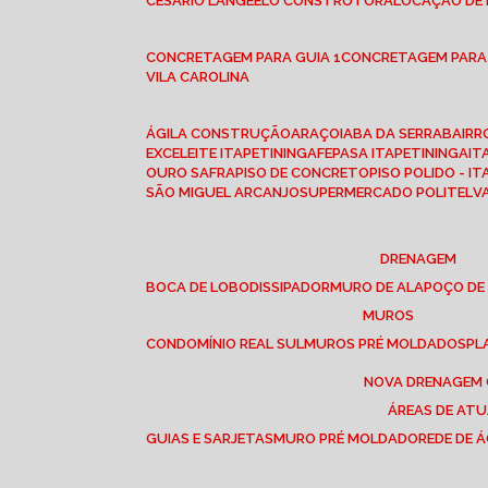
CESÁRIO LANGE
ELO CONSTRUTORA
LOCAÇÃO DE
CONCRETAGEM PARA GUIA 1
CONCRETAGEM PARA
VILA CAROLINA
ÁGILA CONSTRUÇÃO
ARAÇOIABA DA SERRA
BAIR
EXCELEITE ITAPETININGA
FEPASA ITAPETININGA
IT
OURO SAFRA
PISO DE CONCRETO
PISO POLIDO - I
SÃO MIGUEL ARCANJO
SUPERMERCADO POLITEL
DRENAGEM
BOCA DE LOBO
DISSIPADOR
MURO DE ALA
POÇO DE
MUROS
CONDOMÍNIO REAL SUL
MUROS PRÉ MOLDADOS
P
NOVA DRENAGEM
ÁREAS DE AT
GUIAS E SARJETAS
MURO PRÉ MOLDADO
REDE DE 