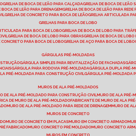
SO
GRELHA DE BOCA DE LEÃO PARA CALÇADA
GRELHA DE BOCA DE LEÃO 
DE BOCA DE LEÃO PARA DRENAGEM
GRELHA DE BOCA DE LEÃO PARA REDE 
VIL
GRELHA DE CONCRETO PARA BOCA DE LEÃO
GRELHA ARTICULADA PA
GRELHAS PARA BOCA DE LOBO
ARTICULADA PARA BOCA DE LOBO
GRELHA DE BOCA DE LOBO PARA TRÁ
IVIL
GRELHA DE BOCA DE LOBO PARA OBRAS
GRELHA DE BOCA DE LOB
DE CONCRETO PARA BOCA DE LOBO
GRELHA DE AÇO PARA BOCA DE LOBO
GÁRGULAS PRÉ-MOLDADAS
ONSTRUÇÃO
GÁRGULA SIMPLES PARA REVITALIZAÇÃO DE FACHADAS
GÁR
NCIAIS
GÁRGULA PARA RODOVIA PRÉ-MOLDADA
GÁRGULA DUPLA PRÉ-
ULA PRÉ-MOLDADA PARA CONSTRUÇÃO CIVIL
GÁRGULA PRÉ-MOLDADA 
MUROS DE ALA PRÉ-MOLDADOS
RO DE ALA PRÉ-MOLDADO PARA CONSTRUÇÃO CIVIL
MURO DE ALA PRÉ
BRICA DE MURO DE ALA PRÉ-MOLDADO
FABRICANTE DE MURO DE ALA P
ADO
MURO DE ALA PRÉ-MOLDADO PARA REDE DE DRENAGEM
MURO DE A
MUROS DE CONCRETO
ADO
MURO DE CONCRETO EM PLACAS
MURO EM CONCRETO ARMADO
MU
PRÉ FABRICADO
MURO CONCRETO PRÉ MOLDADO
MURO CONCRETO AR
MUROS EM CONCRETO