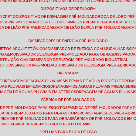
E PARA DRENAGEM DE ESGOTO
CONE DE ESGOTO COMERCIAL
CONE PRÉ
DISPOSITIVOS DE DRENAGEM
ONCRETO
DISPOSITIVO DE DRENAGEM PRÉ-MOLDADO
BOCA DE LOBO PR
UPLA PRÉ-MOLDADA
BOCA DE LOBO SIMPLES PRÉ-MOLDADA
BOCA DE L
OCA DE LEÃO PRÉ-FABRICADA
BOCA DE LEÃO DUPLA PRÉ-MOLDADA
BOCA
DISSIPADORES DE ENERGIA PRÉ-MOLDADO
ROJETOS ARQUITETÔNICOS
DISSIPADOR DE ENERGIA COM MURALHA
DISS
ENAGEM
DISSIPADOR DE ENERGIA PRÉ-MOLDADO PARA OBRAS
DISSIPAD
NSTRUÇÃO CIVIL
DISSIPADOR DE ENERGIA PRÉ-MOLDADO INDUSTRIAL
RETO
DISSIPADOR PRÉ-MOLDADO
DISSIPADOR DE ENERGIA PRÉ-FABRICAD
DRENAGEM
E DRENAGEM DE ÁGUAS PLUVIAIS
SISTEMAS DE ÁGUA ESGOTO E DREN
AS PLUVIAIS EM EDIFÍCIOS
DRENAGEM DE ÁGUAS PLUVIAIS PREDIAIS
DR
ENAGEM DE ÁGUAS PLUVIAIS EM ATERROS
DRENAGEM DE ÁGUAS PLUVIAI
FÁBRICA DE PRÉ-MOLDADOS
A DE PRÉ-MOLDADOS PARA ESGOTOS
FÁBRICA DE PRÉ-MOLDADOS PARA R
ICA DE PRÉ-MOLDADOS PARA OBRAS COMERCIAIS
FÁBRICA DE PRÉ-FABR
BRICA DE PRÉ-MOLDADOS PARA OBRAS
FÁBRICA DE PRÉ-MOLDADOS EM
IVIL
FÁBRICA DE PRÉ-MOLDADOS PERTO DE MIM
GRELHAS PARA BOCA DE LEÃO