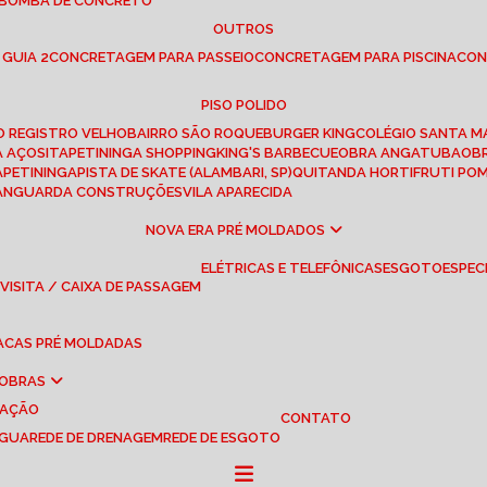
 BOMBA DE CONCRETO
OUTROS
 GUIA 2
CONCRETAGEM PARA PASSEIO
CONCRETAGEM PARA PISCINA
CO
PISO POLIDO
RO REGISTRO VELHO
BAIRRO SÃO ROQUE
BURGER KING
COLÉGIO SANTA M
A AÇOS
ITAPETININGA SHOPPING
KING'S BARBECUE
OBRA ANGATUBA
O
TAPETININGA
PISTA DE SKATE (ALAMBARI, SP)
QUITANDA HORTIFRUTI PO
VANGUARDA CONSTRUÇÕES
VILA APARECIDA
NOVA ERA PRÉ MOLDADOS
ELÉTRICAS E TELEFÔNICAS
ESGOTO
ESPEC
 VISITA / CAIXA DE PASSAGEM
LACAS PRÉ MOLDADAS
 OBRAS
UAÇÃO
CONTATO
ÁGUA
REDE DE DRENAGEM
REDE DE ESGOTO