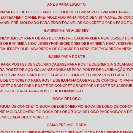
ANÉIS PARA ESGOTO
CANAMENTO DE ESGOTO
ANEL DE CONCRETO PARA RODOVIA
ANEL PARA
TO LOTEAMENTO
ANEL PRÉ-MOLDADO PARA POÇO DE VISITA
ANEL DE CO
O
ANEL PRÉ-MOLDADO PARA ESGOTO
ANEL DE CONCRETO PARA ESGOTO
BARREIRAS NEW JERSEY
A NEW JERSEY PARA OBRAS DE CONSTRUÇÃO
BARREIRA NEW JERSEY D
TE DE BARREIRA NEW JERSEY
FORNECEDORES DE BARREIRA NEW JERSEY
NEW JERSEY DUPLA
BARREIRA DE CONCRETO NEW JERSEY
BARREIRA NEW
BASES PARA POSTE
O PARA POSTES DE SEGURANÇA
BASE PARA POSTE DE ENERGIA SOLAR
B
PARA POSTE DE AÇO GALVANIZADO
BASE PARA POSTE DE ILUMINAÇÃO E
 RODOVIA
BASE PARA POSTES
BASE DE CONCRETO PARA POSTE
BASE D
SE DE CONCRETO PARA POSTE DE ILUMINAÇÃO
BASE DE CONCRETO PAR
ONCRETO
BASE PARA POSTE DE CONCRETO
BASE PARA POSTE DE JARDIM
 METÁLICO
BASE PARA POSTE DE ILUMINAÇÃO
BOCA DE LOBO
O
GUIA DE CONCRETO BOCA DE LOBO
MEIO FIO BOCA DE LOBO DE CONC
O PRÉ MOLDADO
MEIO FIO BOCA DE LOBO
BOCA DE LOBO PADRÃO
BOCA D
RÉ MOLDADA DE CONCRETO
CAIXA PRÉ-MOLDADA
-MOLDADA PARA REDE ELÉTRICA
CAIXA PRÉ-MOLDADA PARA REDE DE ESG