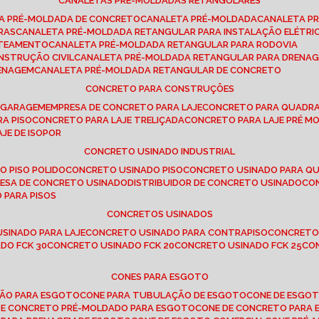
CANALETAS PRÉ-MOLDADAS RETANGULARES
TA PRÉ-MOLDADA DE CONCRETO
CANALETA PRÉ-MOLDADA
CANALETA P
RAS
CANALETA PRÉ-MOLDADA RETANGULAR PARA INSTALAÇÃO ELÉTRI
OTEAMENTO
CANALETA PRÉ-MOLDADA RETANGULAR PARA RODOVIA
NSTRUÇÃO CIVIL
CANALETA PRÉ-MOLDADA RETANGULAR PARA DRENA
RENAGEM
CANALETA PRÉ-MOLDADA RETANGULAR DE CONCRETO
CONCRETO PARA CONSTRUÇÕES
E GARAGEM
EMPRESA DE CONCRETO PARA LAJE
CONCRETO PARA QUADRA
RA PISO
CONCRETO PARA LAJE TRELIÇADA
CONCRETO PARA LAJE PRÉ M
AJE DE ISOPOR
CONCRETO USINADO INDUSTRIAL
O PISO POLIDO
CONCRETO USINADO PISO
CONCRETO USINADO PARA Q
RESA DE CONCRETO USINADO
DISTRIBUIDOR DE CONCRETO USINADO
C
 PARA PISOS
CONCRETOS USINADOS
USINADO PARA LAJE
CONCRETO USINADO PARA CONTRAPISO
CONCRETO
DO FCK 30
CONCRETO USINADO FCK 20
CONCRETO USINADO FCK 25
C
CONES PARA ESGOTO
ÇÃO PARA ESGOTO
CONE PARA TUBULAÇÃO DE ESGOTO
CONE DE ESGO
 DE CONCRETO PRÉ-MOLDADO PARA ESGOTO
CONE DE CONCRETO PARA