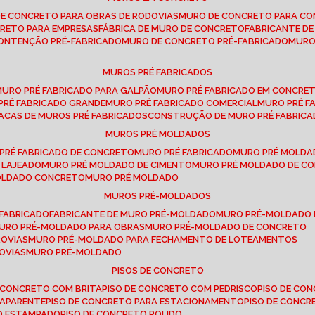
DE CONCRETO PARA OBRAS DE RODOVIAS
MURO DE CONCRETO PARA CO
CRETO PARA EMPRESAS
FÁBRICA DE MURO DE CONCRETO
FABRICANTE D
CONTENÇÃO PRÉ-FABRICADO
MURO DE CONCRETO PRÉ-FABRICADO
MUR
MUROS PRÉ FABRICADOS
MURO PRÉ FABRICADO PARA GALPÃO
MURO PRÉ FABRICADO EM CONCRE
 PRÉ FABRICADO GRANDE
MURO PRÉ FABRICADO COMERCIAL
MURO PRÉ 
LACAS DE MUROS PRÉ FABRICADOS
CONSTRUÇÃO DE MURO PRÉ FABRIC
MUROS PRÉ MOLDADOS
 PRÉ FABRICADO DE CONCRETO
MURO PRÉ FABRICADO
MURO PRÉ MOLD
 LAJEADO
MURO PRÉ MOLDADO DE CIMENTO
MURO PRÉ MOLDADO DE 
MOLDADO CONCRETO
MURO PRÉ MOLDADO
MUROS PRÉ-MOLDADOS
-FABRICADO
FABRICANTE DE MURO PRÉ-MOLDADO
MURO PRÉ-MOLDADO
MURO PRÉ-MOLDADO PARA OBRAS
MURO PRÉ-MOLDADO DE CONCRETO
ROVIAS
MURO PRÉ-MOLDADO PARA FECHAMENTO DE LOTEAMENTOS
OVIAS
MURO PRÉ-MOLDADO
PISOS DE CONCRETO
DE CONCRETO COM BRITA
PISO DE CONCRETO COM PEDRISCO
PISO DE C
 APARENTE
PISO DE CONCRETO PARA ESTACIONAMENTO
PISO DE CONC
TO ESTAMPADO
PISO DE CONCRETO POLIDO