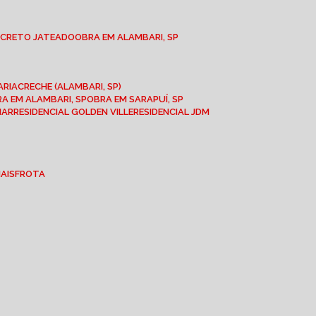
NCRETO JATEADO
OBRA EM ALAMBARI, SP
ARIA
CRECHE (ALAMBARI, SP)
BRA EM ALAMBARI, SP
OBRA EM SARAPUÍ, SP
MAR
RESIDENCIAL GOLDEN VILLE
RESIDENCIAL JDM
IAIS
FROTA