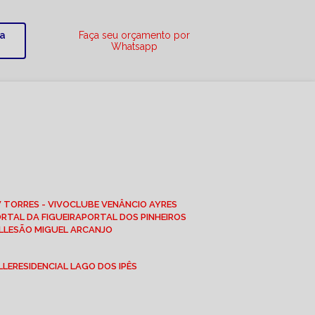
ra
Faça seu orçamento por
Whatsapp
W TORRES - VIVO
CLUBE VENÂNCIO AYRES
ORTAL DA FIGUEIRA
PORTAL DOS PINHEIROS
LLE
SÃO MIGUEL ARCANJO
LLE
RESIDENCIAL LAGO DOS IPÊS