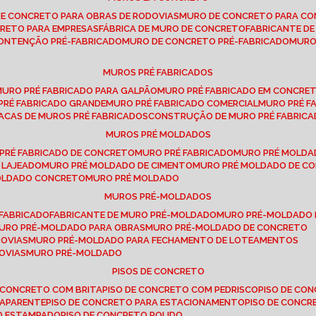
DE CONCRETO PARA OBRAS DE RODOVIAS
MURO DE CONCRETO PARA CO
CRETO PARA EMPRESAS
FÁBRICA DE MURO DE CONCRETO
FABRICANTE D
CONTENÇÃO PRÉ-FABRICADO
MURO DE CONCRETO PRÉ-FABRICADO
MUR
MUROS PRÉ FABRICADOS
MURO PRÉ FABRICADO PARA GALPÃO
MURO PRÉ FABRICADO EM CONCRE
 PRÉ FABRICADO GRANDE
MURO PRÉ FABRICADO COMERCIAL
MURO PRÉ 
LACAS DE MUROS PRÉ FABRICADOS
CONSTRUÇÃO DE MURO PRÉ FABRIC
MUROS PRÉ MOLDADOS
 PRÉ FABRICADO DE CONCRETO
MURO PRÉ FABRICADO
MURO PRÉ MOLD
 LAJEADO
MURO PRÉ MOLDADO DE CIMENTO
MURO PRÉ MOLDADO DE 
MOLDADO CONCRETO
MURO PRÉ MOLDADO
MUROS PRÉ-MOLDADOS
-FABRICADO
FABRICANTE DE MURO PRÉ-MOLDADO
MURO PRÉ-MOLDADO
MURO PRÉ-MOLDADO PARA OBRAS
MURO PRÉ-MOLDADO DE CONCRETO
ROVIAS
MURO PRÉ-MOLDADO PARA FECHAMENTO DE LOTEAMENTOS
OVIAS
MURO PRÉ-MOLDADO
PISOS DE CONCRETO
DE CONCRETO COM BRITA
PISO DE CONCRETO COM PEDRISCO
PISO DE C
 APARENTE
PISO DE CONCRETO PARA ESTACIONAMENTO
PISO DE CONC
TO ESTAMPADO
PISO DE CONCRETO POLIDO