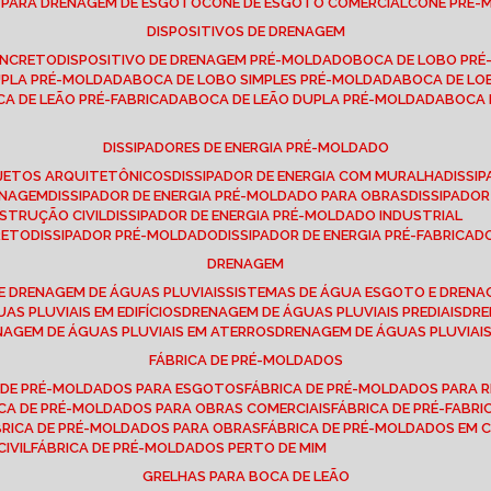
E PARA DRENAGEM DE ESGOTO
CONE DE ESGOTO COMERCIAL
CONE PRÉ
DISPOSITIVOS DE DRENAGEM
ONCRETO
DISPOSITIVO DE DRENAGEM PRÉ-MOLDADO
BOCA DE LOBO PR
UPLA PRÉ-MOLDADA
BOCA DE LOBO SIMPLES PRÉ-MOLDADA
BOCA DE L
OCA DE LEÃO PRÉ-FABRICADA
BOCA DE LEÃO DUPLA PRÉ-MOLDADA
BOCA
DISSIPADORES DE ENERGIA PRÉ-MOLDADO
ROJETOS ARQUITETÔNICOS
DISSIPADOR DE ENERGIA COM MURALHA
DISS
ENAGEM
DISSIPADOR DE ENERGIA PRÉ-MOLDADO PARA OBRAS
DISSIPAD
NSTRUÇÃO CIVIL
DISSIPADOR DE ENERGIA PRÉ-MOLDADO INDUSTRIAL
RETO
DISSIPADOR PRÉ-MOLDADO
DISSIPADOR DE ENERGIA PRÉ-FABRICAD
DRENAGEM
E DRENAGEM DE ÁGUAS PLUVIAIS
SISTEMAS DE ÁGUA ESGOTO E DREN
AS PLUVIAIS EM EDIFÍCIOS
DRENAGEM DE ÁGUAS PLUVIAIS PREDIAIS
DR
ENAGEM DE ÁGUAS PLUVIAIS EM ATERROS
DRENAGEM DE ÁGUAS PLUVIAI
FÁBRICA DE PRÉ-MOLDADOS
A DE PRÉ-MOLDADOS PARA ESGOTOS
FÁBRICA DE PRÉ-MOLDADOS PARA R
ICA DE PRÉ-MOLDADOS PARA OBRAS COMERCIAIS
FÁBRICA DE PRÉ-FABR
BRICA DE PRÉ-MOLDADOS PARA OBRAS
FÁBRICA DE PRÉ-MOLDADOS EM
IVIL
FÁBRICA DE PRÉ-MOLDADOS PERTO DE MIM
GRELHAS PARA BOCA DE LEÃO