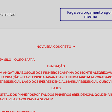
Faça seu orçamento ago
ialistas!
mesmo
NOVA ERA CONCRETO
M SILO - OURO SAFRA
FUNDAÇÃO
EM ANGATUBA
BOSQUE DOS PINHEIROS
CAMPINA DO MONTE ALEGRE
CA
I
FUNDAÇÃO - ITAPETININGA
HAVAN ITAPETININGA
JARDIM ALVORADA
P
E
RESIDENCIAL LAGO DOS IPÊS
RESIDENCIAL MARINA
RESIDENCIAL OUROVI
LAJES
PORTAL DOS PINHEIROS
PORTAL DOS PINHEIROS 6
RESIDENCIAL GOLDEN VI
 BARTH
VILA CAROLINA
VILA SERAFIM