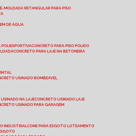
RÉ-MOLDADA RETANGULAR PARA PISO
CA
GEM DE ÁGUA
 POLIESPORTIVA
CONCRETO PARA PISO POLIDO
OLDADA
CONCRETO PARA LAJE NA BETONEIRA
UINTAL
ONCRETO USINADO BOMBEAVEL
 USINADO NA LAJE
CONCRETO USINADO LAJE
ONCRETO USINADO PARA GARAGEM
TO INDUSTRIAL
CONE PARA ESGOTO LOTEAMENTO
 ESGOTO