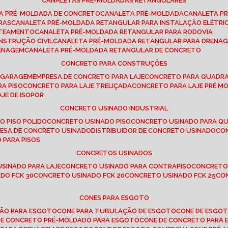
CANALETAS PRÉ-MOLDADAS RETANGULARES
TA PRÉ-MOLDADA DE CONCRETO
CANALETA PRÉ-MOLDADA
CANALETA P
RAS
CANALETA PRÉ-MOLDADA RETANGULAR PARA INSTALAÇÃO ELÉTRI
OTEAMENTO
CANALETA PRÉ-MOLDADA RETANGULAR PARA RODOVIA
NSTRUÇÃO CIVIL
CANALETA PRÉ-MOLDADA RETANGULAR PARA DRENA
RENAGEM
CANALETA PRÉ-MOLDADA RETANGULAR DE CONCRETO
CONCRETO PARA CONSTRUÇÕES
E GARAGEM
EMPRESA DE CONCRETO PARA LAJE
CONCRETO PARA QUADRA
RA PISO
CONCRETO PARA LAJE TRELIÇADA
CONCRETO PARA LAJE PRÉ M
AJE DE ISOPOR
CONCRETO USINADO INDUSTRIAL
O PISO POLIDO
CONCRETO USINADO PISO
CONCRETO USINADO PARA Q
RESA DE CONCRETO USINADO
DISTRIBUIDOR DE CONCRETO USINADO
C
 PARA PISOS
CONCRETOS USINADOS
USINADO PARA LAJE
CONCRETO USINADO PARA CONTRAPISO
CONCRETO
DO FCK 30
CONCRETO USINADO FCK 20
CONCRETO USINADO FCK 25
C
CONES PARA ESGOTO
ÇÃO PARA ESGOTO
CONE PARA TUBULAÇÃO DE ESGOTO
CONE DE ESGO
 DE CONCRETO PRÉ-MOLDADO PARA ESGOTO
CONE DE CONCRETO PARA