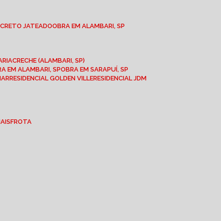
NCRETO JATEADO
OBRA EM ALAMBARI, SP
ARIA
CRECHE (ALAMBARI, SP)
BRA EM ALAMBARI, SP
OBRA EM SARAPUÍ, SP
MAR
RESIDENCIAL GOLDEN VILLE
RESIDENCIAL JDM
IAIS
FROTA