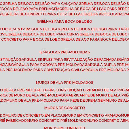
SO
GRELHA DE BOCA DE LEÃO PARA CALÇADA
GRELHA DE BOCA DE LEÃO 
DE BOCA DE LEÃO PARA DRENAGEM
GRELHA DE BOCA DE LEÃO PARA REDE 
VIL
GRELHA DE CONCRETO PARA BOCA DE LEÃO
GRELHA ARTICULADA PA
GRELHAS PARA BOCA DE LOBO
ARTICULADA PARA BOCA DE LOBO
GRELHA DE BOCA DE LOBO PARA TRÁ
IVIL
GRELHA DE BOCA DE LOBO PARA OBRAS
GRELHA DE BOCA DE LOB
DE CONCRETO PARA BOCA DE LOBO
GRELHA DE AÇO PARA BOCA DE LOBO
GÁRGULAS PRÉ-MOLDADAS
ONSTRUÇÃO
GÁRGULA SIMPLES PARA REVITALIZAÇÃO DE FACHADAS
GÁR
NCIAIS
GÁRGULA PARA RODOVIA PRÉ-MOLDADA
GÁRGULA DUPLA PRÉ-
ULA PRÉ-MOLDADA PARA CONSTRUÇÃO CIVIL
GÁRGULA PRÉ-MOLDADA 
MUROS DE ALA PRÉ-MOLDADOS
RO DE ALA PRÉ-MOLDADO PARA CONSTRUÇÃO CIVIL
MURO DE ALA PRÉ
BRICA DE MURO DE ALA PRÉ-MOLDADO
FABRICANTE DE MURO DE ALA P
ADO
MURO DE ALA PRÉ-MOLDADO PARA REDE DE DRENAGEM
MURO DE A
MUROS DE CONCRETO
ADO
MURO DE CONCRETO EM PLACAS
MURO EM CONCRETO ARMADO
MU
PRÉ FABRICADO
MURO CONCRETO PRÉ MOLDADO
MURO CONCRETO AR
MUROS EM CONCRETO