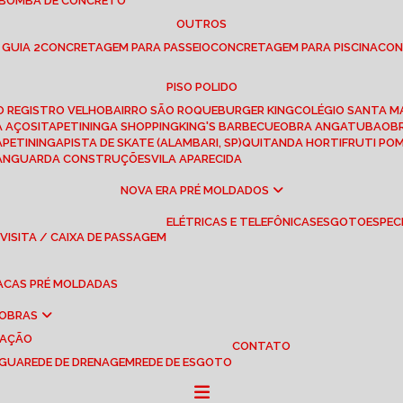
 BOMBA DE CONCRETO
OUTROS
 GUIA 2
CONCRETAGEM PARA PASSEIO
CONCRETAGEM PARA PISCINA
CO
PISO POLIDO
RO REGISTRO VELHO
BAIRRO SÃO ROQUE
BURGER KING
COLÉGIO SANTA M
A AÇOS
ITAPETININGA SHOPPING
KING'S BARBECUE
OBRA ANGATUBA
O
TAPETININGA
PISTA DE SKATE (ALAMBARI, SP)
QUITANDA HORTIFRUTI PO
VANGUARDA CONSTRUÇÕES
VILA APARECIDA
NOVA ERA PRÉ MOLDADOS
ELÉTRICAS E TELEFÔNICAS
ESGOTO
ESPEC
 VISITA / CAIXA DE PASSAGEM
LACAS PRÉ MOLDADAS
 OBRAS
UAÇÃO
CONTATO
ÁGUA
REDE DE DRENAGEM
REDE DE ESGOTO