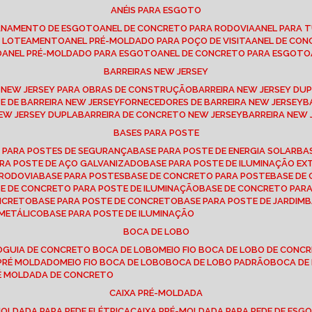
ANÉIS PARA ESGOTO
CANAMENTO DE ESGOTO
ANEL DE CONCRETO PARA RODOVIA
ANEL PARA
TO LOTEAMENTO
ANEL PRÉ-MOLDADO PARA POÇO DE VISITA
ANEL DE CO
O
ANEL PRÉ-MOLDADO PARA ESGOTO
ANEL DE CONCRETO PARA ESGOTO
BARREIRAS NEW JERSEY
A NEW JERSEY PARA OBRAS DE CONSTRUÇÃO
BARREIRA NEW JERSEY D
TE DE BARREIRA NEW JERSEY
FORNECEDORES DE BARREIRA NEW JERSEY
NEW JERSEY DUPLA
BARREIRA DE CONCRETO NEW JERSEY
BARREIRA NEW
BASES PARA POSTE
O PARA POSTES DE SEGURANÇA
BASE PARA POSTE DE ENERGIA SOLAR
B
PARA POSTE DE AÇO GALVANIZADO
BASE PARA POSTE DE ILUMINAÇÃO E
 RODOVIA
BASE PARA POSTES
BASE DE CONCRETO PARA POSTE
BASE D
SE DE CONCRETO PARA POSTE DE ILUMINAÇÃO
BASE DE CONCRETO PAR
ONCRETO
BASE PARA POSTE DE CONCRETO
BASE PARA POSTE DE JARDIM
 METÁLICO
BASE PARA POSTE DE ILUMINAÇÃO
BOCA DE LOBO
O
GUIA DE CONCRETO BOCA DE LOBO
MEIO FIO BOCA DE LOBO DE CONC
O PRÉ MOLDADO
MEIO FIO BOCA DE LOBO
BOCA DE LOBO PADRÃO
BOCA D
RÉ MOLDADA DE CONCRETO
CAIXA PRÉ-MOLDADA
-MOLDADA PARA REDE ELÉTRICA
CAIXA PRÉ-MOLDADA PARA REDE DE ESG