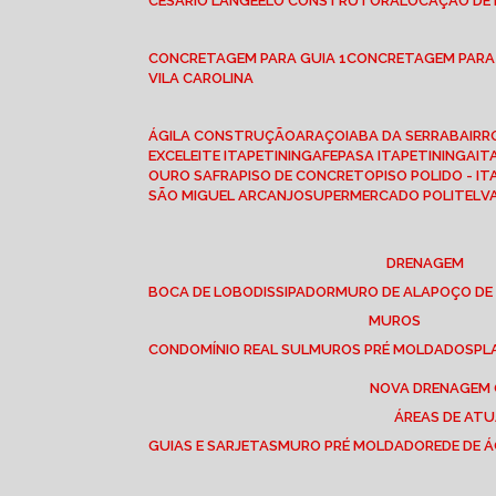
CESÁRIO LANGE
ELO CONSTRUTORA
LOCAÇÃO DE
CONCRETAGEM PARA GUIA 1
CONCRETAGEM PARA
VILA CAROLINA
ÁGILA CONSTRUÇÃO
ARAÇOIABA DA SERRA
BAIR
EXCELEITE ITAPETININGA
FEPASA ITAPETININGA
IT
OURO SAFRA
PISO DE CONCRETO
PISO POLIDO - I
SÃO MIGUEL ARCANJO
SUPERMERCADO POLITEL
DRENAGEM
BOCA DE LOBO
DISSIPADOR
MURO DE ALA
POÇO DE
MUROS
CONDOMÍNIO REAL SUL
MUROS PRÉ MOLDADOS
P
NOVA DRENAGEM
ÁREAS DE AT
GUIAS E SARJETAS
MURO PRÉ MOLDADO
REDE DE 